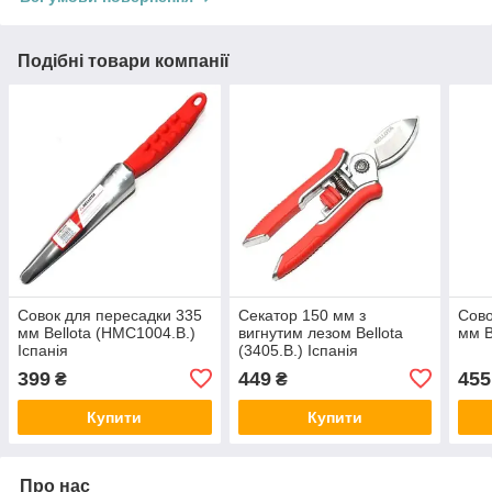
Подібні товари компанії
Совок для пересадки 335
Секатор 150 мм з
Сово
мм Bellota (HMC1004.B.)
вигнутим лезом Bellota
мм B
Іспанія
(3405.B.) Іспанія
399
449
455
₴
₴
Купити
Купити
Про нас