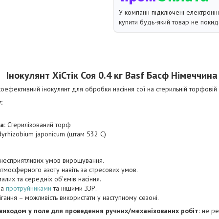
У компанії підключені електронн
купити будь-який товар не покид
Інокулянт ХіСтік Соя 0.4 кг Basf Басф Німеччина
оефективний інокулянт для обробки насіння сої на стерильній торфовій 
:
а:
Стерилізований торф
yrhizobium japonicum (штам 532 C)
 несприятливих умов вирощування.
атмосферного азоту навіть за стресових умов.
алих та середніх об’ємів насіння.
ма
протруйниками
та іншими ЗЗР.
гання – можливість використати у наступному сезоні.
виходом у поле для проведення ручних/механізованих робіт:
не ре