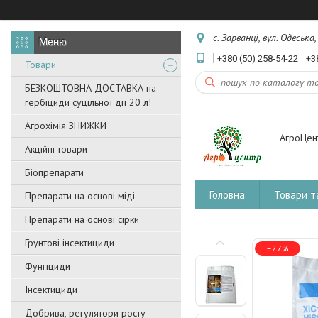
с. Зарванці, вул. Одеська
+380 (50) 258-54-22
+3
Товари
БЕЗКОШТОВНА ДОСТАВКА на
гербіциди суцільної дії 20 л!
Агрохімія ЗНИЖКИ
АгроЦен
Акційні товари
Біопрепарати
Головна
Товари т
Препарати на основі міді
Препарати на основі сірки
Грунтові інсектициди
–27%
Фунгіциди
Інсектициди
Добрива, регулятори росту