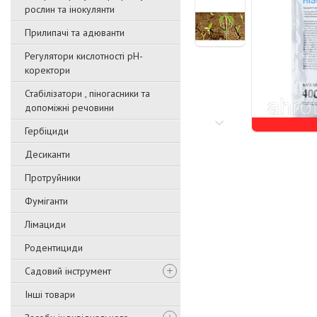
рослин та інокулянти
Прилипачі та адюванти
Регулятори кислотності pН-
коректори
Стабілізатори , піногасники та
допоміжні речовини
Гербіциди
Десиканти
Протруйники
Фуміганти
Лімациди
Родентициди
Садовий інструмент
Інші товари