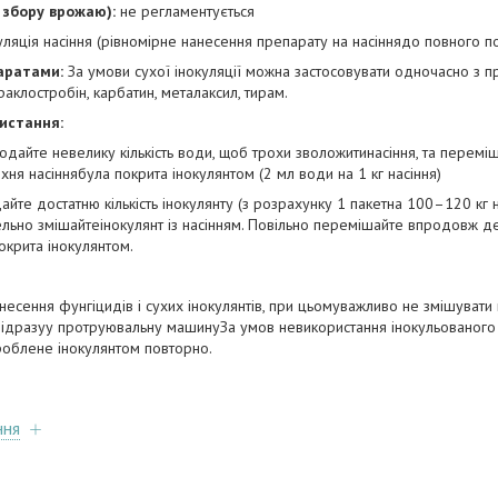
о збору врожаю):
не регламентується
уляція насіння (рівномірне нанесення препарату на насіннядо повного по
аратами:
За умови сухої інокуляції можна застосовувати одночасно з п
раклостробін, карбатин, металаксил, тирам.
истання:
додайте невелику кількість води, щоб трохи зволожитинасіння, та перемі
ня насіннябула покрита інокулянтом (2 мл води на 1 кг насіння)
айте достатню кількість інокулянту (з розрахунку 1 пакетна 100–120 кг н
ьно змішайтеінокулянт із насінням. Повільно перемішайте впродовж де
окрита інокулянтом.
несення фунгіцидів і сухих інокулянтів, при цьомуважливо не змішуват
 відразуу протруювальну машинуЗа умов невикористання інокульованого н
роблене інокулянтом повторно.
ння