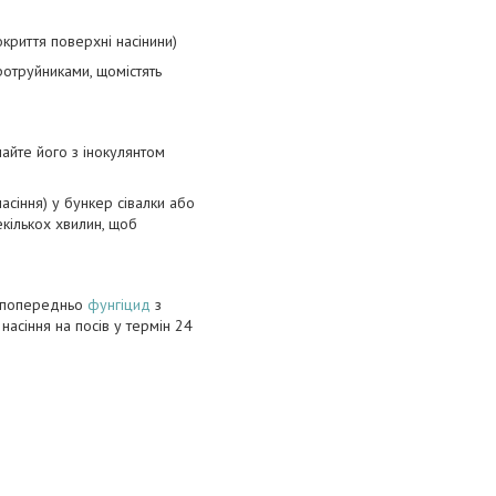
криття поверхні насінини)
ротруйниками, щомістять
шайте його з інокулянтом
асіння) у бункер сівалки або
кількох хвилин, щоб
и попередньо
фунгіцид
з
асіння на посів у термін 24