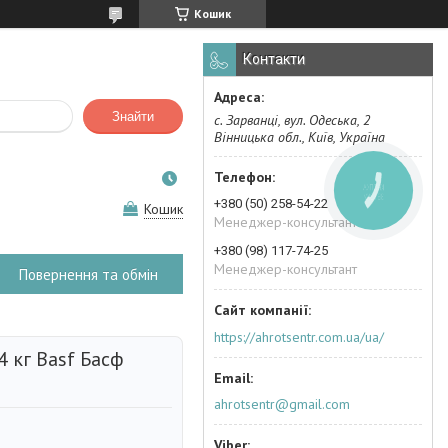
Кошик
Контакти
Знайти
с. Зарванці, вул. Одеська, 2
Вінницька обл., Київ, Україна
КНОПКА
ЗВ'ЯЗКУ
+380 (50) 258-54-22
Кошик
Менеджер-консультант
+380 (98) 117-74-25
Менеджер-консультант
Повернення та обмін
https://ahrotsentr.com.ua/ua/
4 кг Basf Басф
ahrotsentr@gmail.com