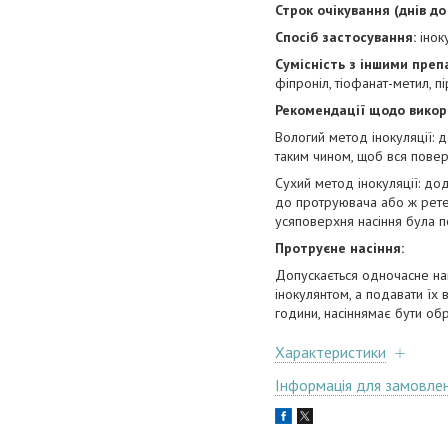
Строк очікування (днів д
Спосіб застосування:
інок
Сумісність з іншими преп
фіпроніл, тіофанат-метил, пі
Рекомендації щодо викор
Вологий метод інокуляції: 
таким чином, щоб вся поверх
Сухий метод інокуляції: дод
до протруювача або ж ретел
усяповерхня насіння була п
Протруєне насіння:
Допускається одночасне на
інокулянтом, а подавати їх
години, насіннямає бути об
Характеристики
Інформація для замовле