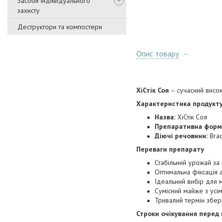
Засоби індивідуального
захисту
Деструктори та компостери
Опис товару
ХіСтік Соя
– сучасний висок
Характеристика продукту
Назва:
ХіСтік Соя
Препаративна форм
Діючі речовини:
Brad
Переваги препарату
Стабільний урожай за
Оптимальна фіксація 
Ідеальний вибір для м
Сумісний майже з усі
Тривалий термін збері
Строки очікування перед 