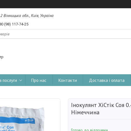
, 2 Вінницька обл., Київ, Україна
80 (98) 117-74-25
тр
а послуги
Про нас
Контакти
Доставка і оплата
Інокулянт ХіСтік Соя 0.
Німеччина
Готово до відправки