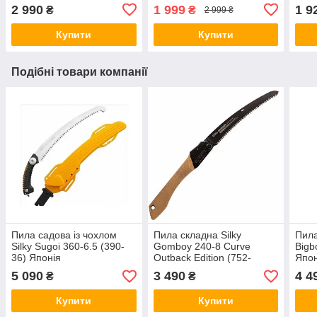
Фінляндія
2 990
1 999
1 9
₴
₴
2 999 ₴
Купити
Купити
Подібні товари компанії
Пила садова із чохлом
Пила складна Silky
Пила
Silky Sugoi 360-6.5 (390-
Gomboy 240-8 Curve
Bigb
36) Японія
Outback Edition (752-
Япон
24) Японія
5 090
3 490
4 4
₴
₴
Купити
Купити