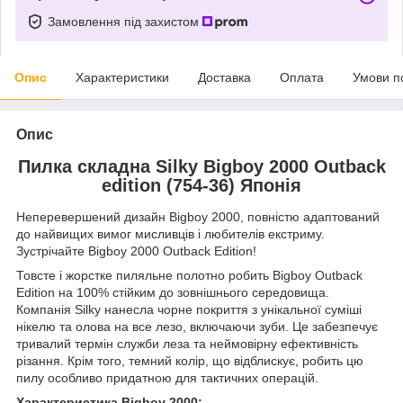
Замовлення під захистом
Опис
Характеристики
Доставка
Оплата
Умови п
Опис
Пилка складна Silky Bigboy 2000 Outback
edition (754-36) Японія
Неперевершений дизайн Bigboy 2000, повністю адаптований
до найвищих вимог мисливців і любителів екстриму.
Зустрічайте Bigboy 2000 Outback Edition!
Товсте і жорстке пиляльне полотно робить Bigboy Outback
Edition на 100% стійким до зовнішнього середовища.
Компанія Silky нанесла чорне покриття з унікальної суміші
нікелю та олова на все лезо, включаючи зуби. Це забезпечує
тривалий термін служби леза та неймовірну ефективність
різання. Крім того, темний колір, що відблискує, робить цю
пилу особливо придатною для тактичних операцій.
Характеристика Bigboy 2000: