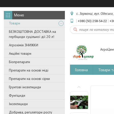
с. Зарванці, вул. Одеська
+380 (50) 258-54-22
+3
Товари
БЕЗКОШТОВНА ДОСТАВКА на
гербіциди суцільної дії 20 л!
Агрохімія ЗНИЖКИ
АгроЦен
Акційні товари
Біопрепарати
Головна
Товари т
Препарати на основі міді
Препарати на основі сірки
Грунтові інсектициди
Фунгіциди
Інсектициди
Добрива, регулятори росту