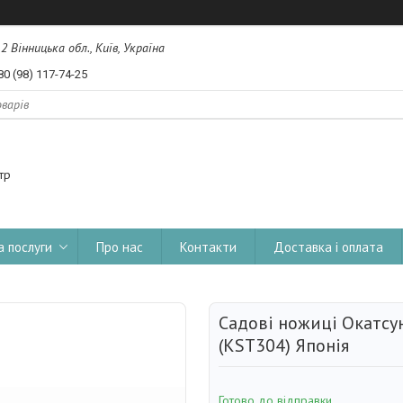
, 2 Вінницька обл., Київ, Україна
80 (98) 117-74-25
тр
а послуги
Про нас
Контакти
Доставка і оплата
Садові ножиці Окатсун
(KST304) Японія
Готово до відправки