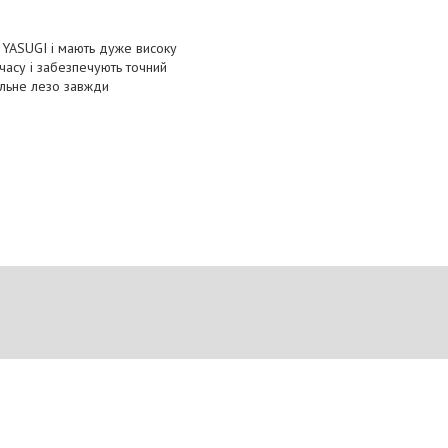
O YASUGI і мають дуже високу
часу і забезпечують точний
зальне лезо завжди