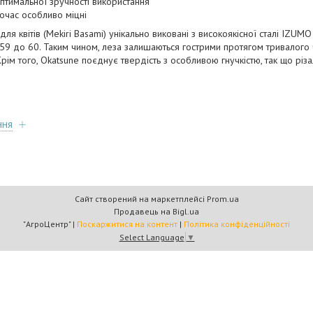
птимальної зручності використання
ночас особливо міцні
ля квітів (Mekiri Basami) унікально виковані з високоякісної сталі IZUM
 59 до 60. Таким чином, леза залишаються гострими протягом тривалого 
Крім того, Okatsune поєднує твердість з особливою гнучкістю, так що рі
ння
Сайт створений на маркетплейсі
Prom.ua
Продавець на Bigl.ua
"АгроЦентр" |
Поскаржитися на контент
|
Політика конфіденційності
Select Language
▼