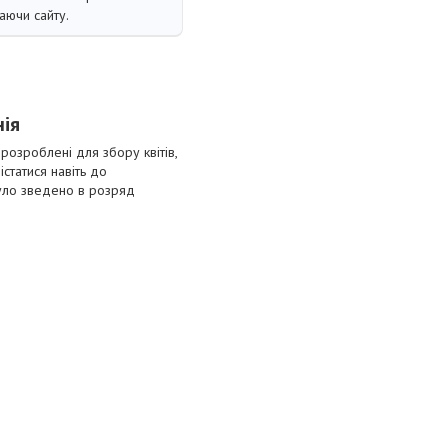
аючи сайту.
ія
 розроблені для збору квітів,
істатися навіть до
було зведено в розряд