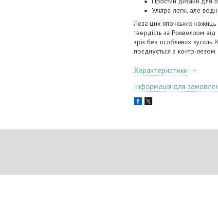
Простий дизайн для о
Ультра легкі, але вод
Леза цих японських ножиць д
твердість за Роквеллом від
зріз без особливих зусиль. 
поєднується з контр-лезом.
Характеристики
Інформація для замовле