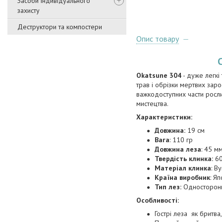
Засоби індивідуального
захисту
Деструктори та компостери
Опис товару
Okatsune 304
- дуже легкі 
трав і обрізки мертвих заро
важкодоступних части росли
мистецтва.
Характеристики:
Довжина:
19 см
Вага
: 110 гр
Довжина леза
: 45 м
Твердість клинка:
6
Матеріал клинка
: В
Країна виробник
: Яп
Тип лез:
Односторон
Особливості:
Гострі леза як бритва