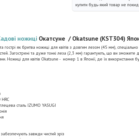
купити будь-який товар не покид
Садові ножиці
Окатсуне / Okatsune (KST304) Япон
та гострі як бритва ножиці для квітів з довгим лезом (45 мм), спеціально
стей. Загострені та дуже тонкі леза (2,3 мм) гарантують, що ви зможете д
ни. Ножиці для квітів Okatsune - номер 1 в Японії, де їх використання 
м
0 HRC
углецева сталь IZUMO YASUGI
онія
ня
, забезпечують завжди чистий зріз