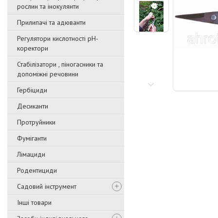
рослин та інокулянти
Прилипачі та адюванти
Регулятори кислотності pН-
коректори
Стабілізатори , піногасники та
допоміжні речовини
Гербіциди
Десиканти
Протруйники
Фуміганти
Лімациди
Родентициди
Садовий інструмент
Інші товари