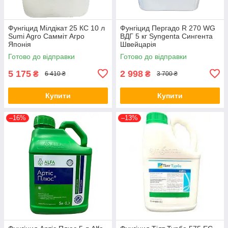
Фунгіцид Мілдікат 25 КС 10 л
Фунгіцид Пергадо R 270 WG
Sumi Agro Самміт Агро
ВДГ 5 кг Syngenta Сингента
Японія
Швейцарія
Готово до відправки
Готово до відправки
5 175
2 998
₴
₴
6 410 ₴
3 700 ₴
Купити
Купити
–16%
–13%