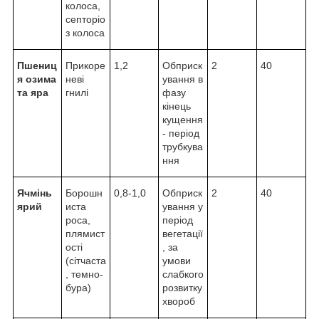
колоса,
септоріо
з колоса
Пшениц
Прикоре
1,2
Обприск
2
40
я озима
неві
ування в
та яра
гнилі
фазу
кінець
кущення
- період
трубкува
ння
Ячмінь
Борошн
0,8-1,0
Обприск
2
40
ярий
иста
ування у
роса,
період
плямист
вегетації
ості
, за
(сітчаста
умови
, темно-
слабкого
бура)
розвитку
хвороб