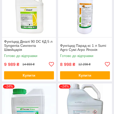
Фунгіцид Діналі 90 DC КД 5 л
Syngenta Сингента
Фунгіцид Парад кс 1 л Sumi
Швейцарія
Agro Сумі Агро Японія
Готово до відправки
Готово до відправки
9 989
8 998
₴
₴
14 659 ₴
12 298 ₴
Купити
Купити
–24%
–24%