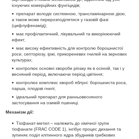
існуючих комерційних фунгіцидів;
препарат володіє системною, трансламінарною дією,
а також може перерозподілятися у газовій фазі
(цифлуфенамід);
має профілактичний, лікувальний та викорінюючий
ефект;
має високу ефективність для контролю борошнистої
роси, септоріозу, іржі, прикореневих гнилей на зернових
культурах;
контролює основні хвороби ріпаку як в осінній, так і у
весняний період, включаючи період цвітіння;
контролює комплекс хвороб яблуні: борошниста роса,
парша, плодові гнилі;
ідеальний препарат для ранньовесняного
застосування на озимій пшениці.
Механізм дії:
Тіофанат-метил – належить до хімічної групи
тіофанати (FRAC CODE 1), інгібує процес дихання та
зупиняє поділ клітинного ядра збудників грибкових