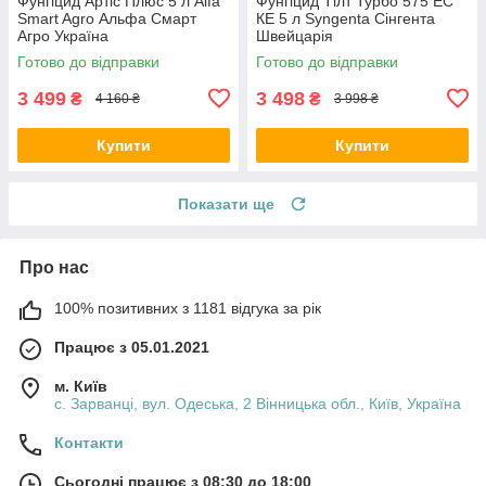
Фунгіцид Артіс Плюс 5 л Alfa
Фунгіцид Тілт Турбо 575 ЕС
Smart Agro Альфа Смарт
КЕ 5 л Syngenta Сінгента
Агро Україна
Швейцарія
Готово до відправки
Готово до відправки
3 499
3 498
₴
₴
4 160 ₴
3 998 ₴
Купити
Купити
Показати ще
Про нас
100% позитивних з 1181 відгука за рік
Працює з 05.01.2021
м. Київ
с. Зарванці, вул. Одеська, 2 Вінницька обл., Київ, Україна
Контакти
Сьогодні працює з 08:30 до 18:00