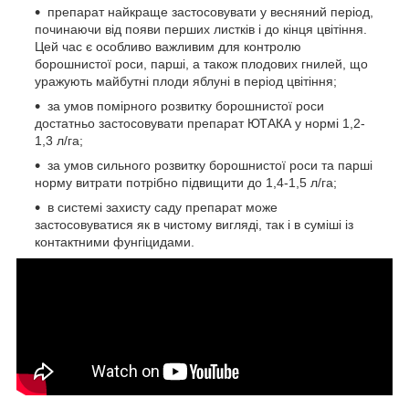
препарат найкраще застосовувати у весняний період,
починаючи від появи перших листків і до кінця цвітіння.
Цей час є особливо важливим для контролю
борошнистої роси, парші, а також плодових гнилей, що
уражують майбутні плоди яблуні в період цвітіння;
за умов помірного розвитку борошнистої роси
достатньо застосовувати препарат
ЮТАКА у нормі 1,2-
1,3 л/га;
за умов сильного розвитку борошнистої роси та парші
норму витрати потрібно підвищити до 1,4-1,5 л/га;
в системі захисту саду препарат може
застосовуватися як в чистому вигляді, так і в суміші із
контактними фунгіцидами.