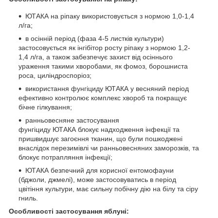
ЮТАКА на ріпаку використовується з нормою 1,0-1,4
л/га;
в осінній період (фаза 4-5 листків культури)
застосовується як інгібітор росту ріпаку з нормою 1,2-
1,4 л/га, а також забезпечує захист від осіннього
ураження такими хворобами, як фомоз, борошниста
роса, циліндроспоріоз;
використання фунгіциду ЮТАКА у весняний період
ефективно контролює комплекс хвороб та покращує
бічне гілкування;
ранньовесняне застосування
фунгіциду ЮТАКА блокує надходження інфекції та
пришвидшує загоєння тканин, що були пошкоджені
внаслідок перезимівлі чи ранньовесняних заморозків, та
блокує потрапляння інфекції;
ЮТАКА безпечний для корисної ентомофауни
(бджоли, джмелі), може застосовуватись в період
цвітіння культури, має сильну побічну дію на білу та сіру
гниль.
Особливості застосування яблуні: