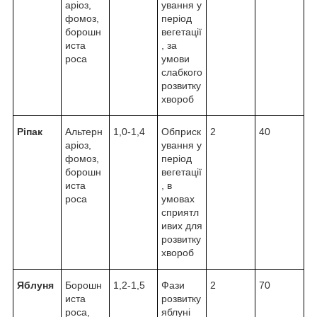
аріоз,
ування у
фомоз,
період
борошн
вегетації
иста
, за
роса
умови
слабкого
розвитку
хвороб
Ріпак
Альтерн
1,0-1,4
Обприск
2
40
аріоз,
ування у
фомоз,
період
борошн
вегетації
иста
, в
роса
умовах
сприятл
ивих для
розвитку
хвороб
Яблуня
Борошн
1,2-1,5
Фази
2
70
иста
розвитку
роса,
яблуні