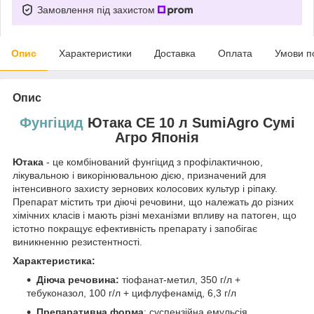
Замовлення під захистом
Опис
Характеристики
Доставка
Оплата
Умови п
Опис
Фунгіцид
Ютака СЕ 10 л SumiAgro Сумі
Агро Японія
Ютака
- це комбінований фунгіцид з профілактичною,
лікувальною і викорінювальною дією, призначений для
інтенсивного захисту зернових колосових культур і ріпаку.
Препарат містить три діючі речовини, що належать до різних
хімічних класів і мають різні механізми впливу на патоген, що
істотно покращує ефективність препарату і запобігає
виникненню резистентності.
Характеристика:
Діюча речовина:
тіофанат-метил, 350 г/л +
тебуконазол, 100 г/л + цифлуфенамід, 6,3 г/л
Препаративна форма
: суспензійна емульсія