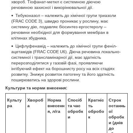
хвороб. Тіофанат-метил є системною діючою
речовиною захисної і викорінювальної дії.
Тебуконазол – належить до хімічної групи триазоли
(FRAC CODE 3), швидко проникає у рослину, має
системну дію, подавляє біосинтез ергостеролу –
речовини необхідної для формування мембран в
клітинах збудника.
Цифлуфенамід – належить до хімічної групи феніл-
ацетамідів (FRAC CODE U6). Діюча речовина локально-
системної і трансламінарної дії, має здатність
перерозподілятися у газовій фазі, проявляючи
інгібуючий ефект на борошнисту росу на всіх стадіях
розвитку. Знижує розвиток патогену та його здатність
поширюватись на здорові рослини.
Культури та норми внесення:
Культу
Хвороб
Норма
Спосіб
Кратніс
Строк
ра
а
внесенн
та час
ть
останнь
я, л/га
обробк
обробо
ої
и
к
обробк
и (днів
до