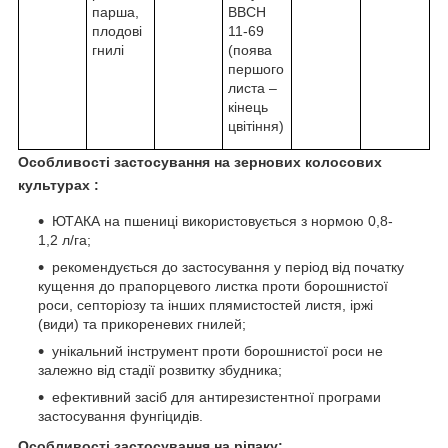
парша,
ВВСН
плодові
11-69
гнилі
(поява
першого
листа –
кінець
цвітіння)
Особливості застосування на зернових колосових
культурах :
ЮТАКА на пшениці використовується з нормою 0,8-
1,2 л/га;
рекомендується до застосування у період від початку
кущення до прапорцевого листка проти борошнистої
роси, септоріозу та інших плямистостей листя, іржі
(види) та прикореневих гнилей;
унікальний інструмент проти борошнистої роси не
залежно від стадії розвитку збудника;
ефективний засіб для антирезистентної програми
застосування фунгіцидів.
Особливості застосування на ріпаку
: