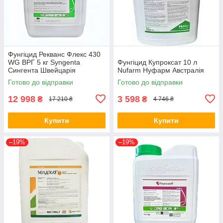
Фунгіцид Рекванс Флекс 430
WG ВРГ 5 кг Syngenta
Фунгіцид Купроксат 10 л
Сингента Швейцарія
Nufarm Нуфарм Австралія
Готово до відправки
Готово до відправки
12 998
3 598
₴
₴
17 210 ₴
4 746 ₴
Купити
Купити
–19%
–19%