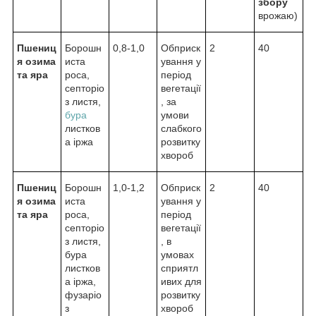
збору
врожаю)
Пшениц
Борошн
0,8-1,0
Обприск
2
40
я озима
иста
ування у
та яра
роса,
період
септоріо
вегетації
з листя,
, за
бура
умови
листков
слабкого
а іржа
розвитку
хвороб
Пшениц
Борошн
1,0-1,2
Обприск
2
40
я озима
иста
ування у
та яра
роса,
період
септоріо
вегетації
з листя,
, в
бура
умовах
листков
сприятл
а іржа,
ивих для
фузаріо
розвитку
з
хвороб