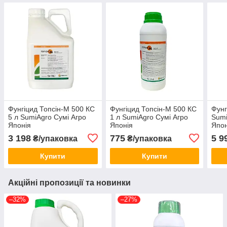
Фунгіцид Топсін-М 500 КС
Фунгіцид Топсін-М 500 КС
Фунг
5 л SumiAgro Сумі Агро
1 л SumiAgro Сумі Агро
Sumi
Японія
Японія
Япон
3 198
775
5 9
₴/упаковка
₴/упаковка
Купити
Купити
Акційні пропозиції та новинки
–32%
–27%