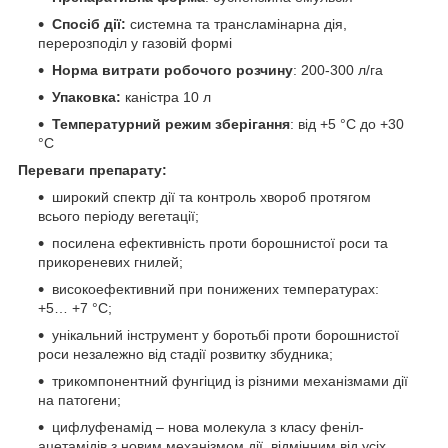
Спосіб дії:
системна та трансламінарна дія,
перерозподіл у газовій формі
Норма витрати робочого розчину
: 200-300 л/га
Упаковка:
каністра 10 л
Температурний режим зберігання
: від +5 °С до +30
°С
Переваги препарату:
широкий спектр дії та контроль хвороб протягом
всього періоду вегетації;
посилена ефективність проти борошнистої роси та
прикореневих гнилей;
високоефективний при понижених температурах:
+5… +7 °С;
унікальний інструмент у боротьбі проти борошнистої
роси незалежно від стадії розвитку збудника;
трикомпонентний фунгіцид із різними механізмами дії
на патогени;
цифлуфенамід – нова молекула з класу феніл-
ацетамідів з новим механізмом дії, відмінним від усіх