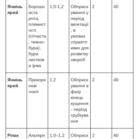
Ячмінь
Борошн
1,0-1,2
Обприск
2
40
ярий
иста
ування у
роса,
період
плямист
вегетації
ості
, в
(сітчаста
умовах
, темно-
сприятл
бура),
ивих для
бура
розвитку
листков
хвороб
а іржа
Ячмінь
Прикоре
1,2
Обприск
2
40
ярий
неві
ування в
гнилі
фазу
кінець
кущення
- період
трубкува
ння
Ріпак
Альтерн
1,0–1,2
Обприск
2
40