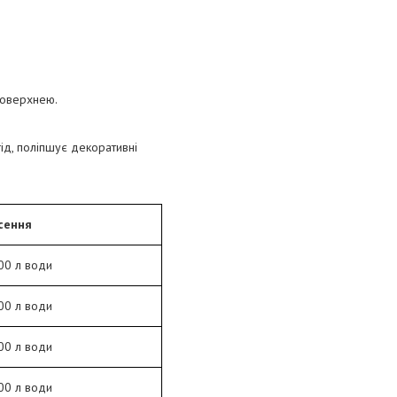
 поверхнею.
ід, поліпшує декоративні
сення
00 л води
00 л води
00 л води
00 л води