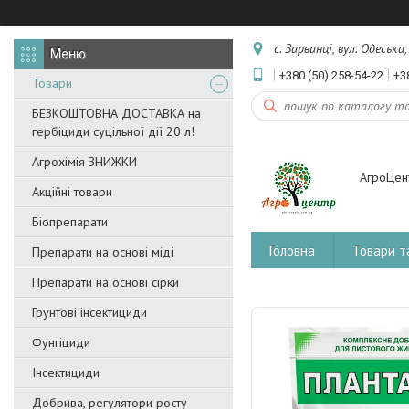
с. Зарванці, вул. Одеська
+380 (50) 258-54-22
+3
Товари
БЕЗКОШТОВНА ДОСТАВКА на
гербіциди суцільної дії 20 л!
Агрохімія ЗНИЖКИ
АгроЦен
Акційні товари
Біопрепарати
Головна
Товари т
Препарати на основі міді
Препарати на основі сірки
Грунтові інсектициди
Фунгіциди
Інсектициди
Добрива, регулятори росту