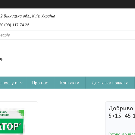
, 2 Вінницька обл., Київ, Україна
80 (98) 117-74-25
тр
а послуги
Про нас
Контакти
Доставка і оплата
Добриво 
5+15+45 1
Готово до від