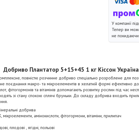
У компанії під
Тепер ви може
не покидаючи 
Добриво Плантатор 5+15+45 1 кг Кіссон Україна
комплексне, повністю розчинне добриво спеціально розроблене для по
ане поєднання макро- та мікроелементів в хелатній формі ефективно д
слот, фітогормонів та вітамінів допомагають розвитку рослин під час не
иводять зі стану спокою сплячі бруньки. До складу добрива входить при
ння.
інеральні добрива
, мікроелементи, амінокислоти, фітогормони, вітаміни, прилипач
дові, плодові , ягідні, польові