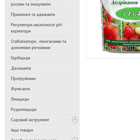
рослин та інокулянти
Прилипачі та адюванти
Регулятори кислотності pН-
коректори
Стабілізатори , піногасники та
допоміжні речовини
Гербіциди
Десиканти
Протруйники
Фуміганти
Лімациди
Родентициди
Садовий інструмент
Інші товари