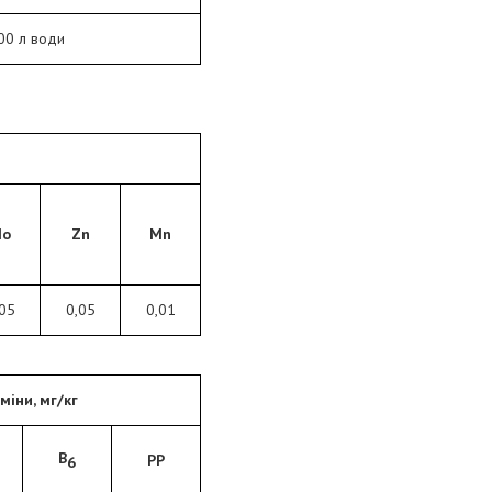
00 л води
o
Zn
Mn
05
0,05
0,01
міни, мг/кг
В
РР
6