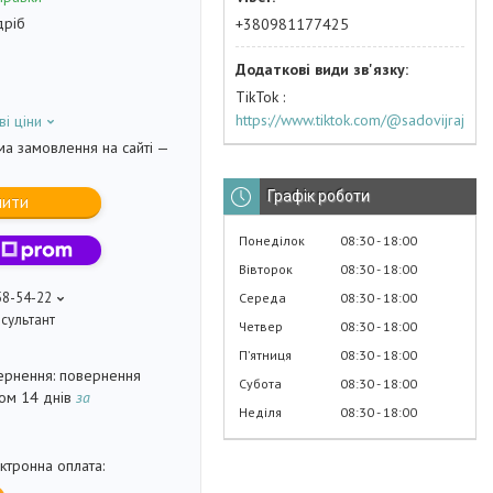
дріб
+380981177425
TikTok
https://www.tiktok.com/@sadovijraj
ві ціни
ма замовлення на сайті —
Графік роботи
пити
Понеділок
08:30
18:00
Вівторок
08:30
18:00
58-54-22
Середа
08:30
18:00
сультант
Четвер
08:30
18:00
Пʼятниця
08:30
18:00
повернення
Субота
08:30
18:00
гом 14 днів
за
Неділя
08:30
18:00