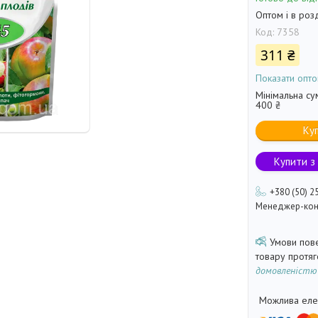
Оптом і в роз
Код:
7358
311 ₴
Показати опто
Мінімальна су
400 ₴
Ку
Купити з
+380 (50) 2
Менеджер-кон
товару протя
домовленістю