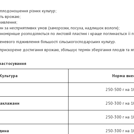
 плодоношення різних культур;
сть врожаю;
живлення;
ин за несприятливих умов (заморозки, посуха, надлишок вологи);
номірніше розподіляється по листовій пластині і краще поглинається її
невого підживлення більшості сільськогосподарських культур.
прискорене достигання врожаю, збільшує термін зберігання плодів та яг
застосування
Культура
Норма вне
250-500 г на 1
,баклажани
250-300 г на 1
250-300 г на 1
одина
250-300 г на 1