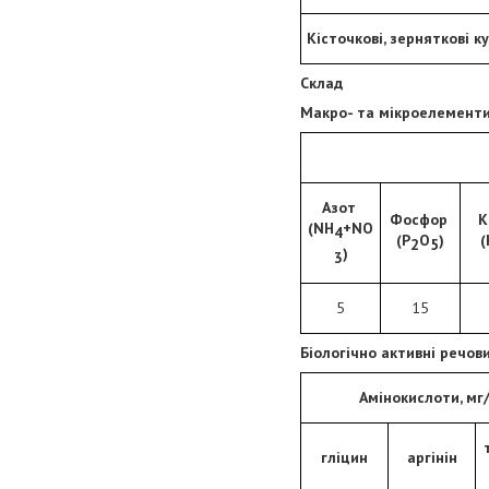
Кісточкові, зерняткові к
Склад
Макро- та мікроелементи
Азот
Фосфор
К
(NH
+NO
4
(P
O
)
(
2
5
)
3
5
15
Біологічно активні речов
Амінокислоти, мг/
гліцин
аргінін