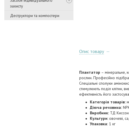
Засоби індивідуального
захисту
Деструктори та компостери
Опис товару
Плантатор
– мінеральне, 
рослин. Професійно підібр
Спеціальні сполуки аміноки
стимулюють поділ клітин, в
ефективність його застосува
Категорія товарів:
м
Діюча речовина:
NPK
Виробник:
ТД Киссон
Культури
: овочеві, са
Упаковка
: 1 кг