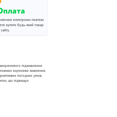
ключені електронні платежі.
те купити будь-який товар
сайту.
закореневого підживлення
оповнює кореневе живлення.
сприятливих погодних умов,
липач, що підвищує