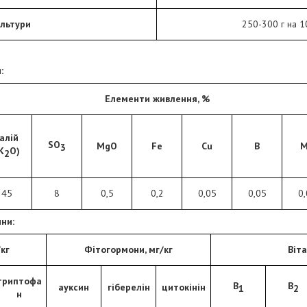
ультури
250-300 г на 1
:
Елементи живлення, %
алій
SO
MgO
Fe
Cu
B
M
3
K
O)
2
45
8
0,5
0,2
0,05
0,05
0,
ини:
кг
Фітогормони, мг/кг
Віта
триптофа
В
В
ауксин
гіберелін
цитокінін
1
2
н