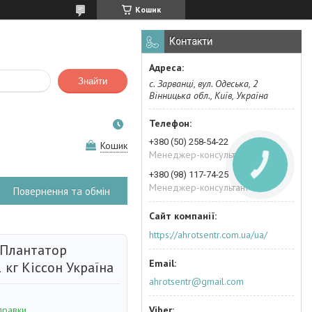
Кошик
Контакти
Знайти
с. Зарванці, вул. Одеська, 2
Вінницька обл., Київ, Україна
+380 (50) 258-54-22
Кошик
Менеджер-консультант
КНОПКА
ЗВ'ЯЗКУ
+380 (98) 117-74-25
Менеджер-консультант
Повернення та обмін
https://ahrotsentr.com.ua/ua/
Плантатор
 кг Кіссон Україна
ahrotsentr@gmail.com
правки