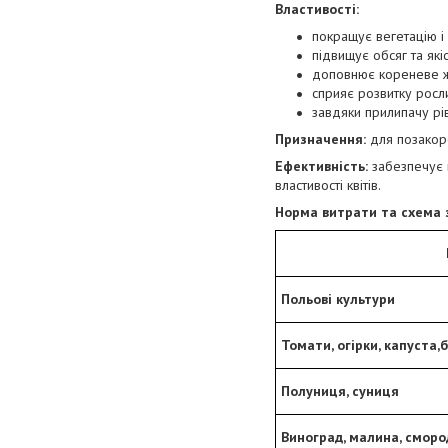
Властивості:
покращує вегетацію і
підвищує обсяг та які
доповнює кореневе 
сприяє розвитку росл
завдяки прилипачу рів
Призначення:
для позакоре
Ефективність:
забезпечує 
властивості квітів.
Норма витрати та схема 
Польові культури
Томати, огірки, капуста
Полуниця, суниця
Виноград, малина, смор