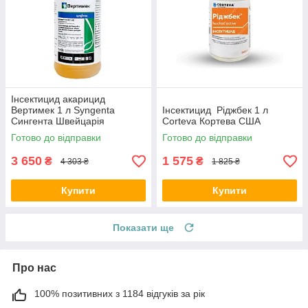
Інсектицид акарицид
Вертимек 1 л Syngenta
Інсектицид Ріджбек 1 л
Сингента Швейцарія
Corteva Кортева США
Готово до відправки
Готово до відправки
3 650
1 575
₴
₴
4 303 ₴
1 825 ₴
Купити
Купити
Показати ще
Про нас
100% позитивних з 1184 відгуків за рік