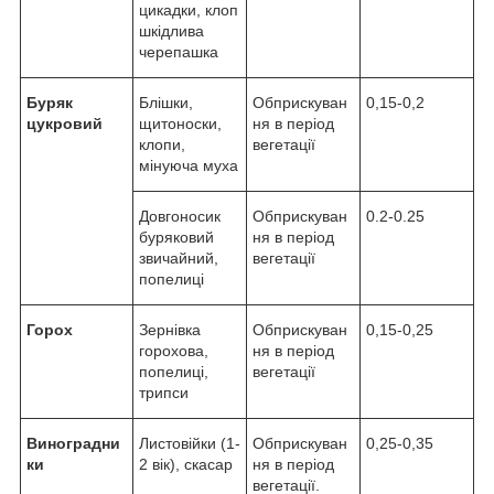
цикадки, клоп
шкідлива
черепашка
Буряк
Блішки,
Обприскуван
0,15-0,2
цукровий
щитоноски,
ня в період
клопи,
вегетації
мінуюча муха
Довгоносик
Обприскуван
0.2-0.25
буряковий
ня в період
звичайний,
вегетації
попелиці
Горох
Зернівка
Обприскуван
0,15-0,25
горохова,
ня в період
попелиці,
вегетації
трипси
Виноградни
Листовійки (1-
Обприскуван
0,25-0,35
ки
2 вік), скасар
ня в період
вегетації.