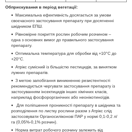
Обприскування в період вегетації:
Максимальна ефективність досягається за умови
своєчасного застосування препарату при досягненні
шкідником ЕПШ.
Рівномірне покриття рослин робочим розчином –
одна з основних вимог до правильного застосування
препарату.
Оптимальна температура для обробки від +10°С до
+20°С.
Атрікс сумісний із більшістю пестицидів, за винятком
лужних препаратів.
З метою запобігання виникненню резистентності
рекомендується чергувати застосування препарату із
застосуванням інсектицидів інших хімічних класів,
наприклад фосфорорганічних або неонікотиноїдів.
Для поліпшення проникності препарату в шкідника та
розподілення по листку рослини разом з Атрікс слід
застосовувати Органосиліконові ПАР у нормі 0,1-0,2 л/
га (0,05%-0,1% розчин).
Норма витрат робочого розчину залежить від