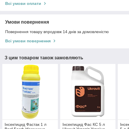
Всі умови оплати
Умови повернення
Повернення товару впродовж 14 днів за домовленістю
Всі умови повернення
З цим товаром також замовляють
Інсектицид Фастак 1 л
Інсектицид Фас КС 5 л
Інсе
Basf Басф Німеччина
Ukravit Укравіт Україна
5 л 