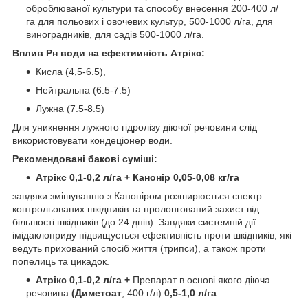
оброблюваної культури та способу внесення 200-400 л/
га для польових і овочевих культур, 500-1000 л/га, для
виноградників, для садів 500-1000 л/га.
Вплив Рн води на ефектииність Атрікс:
Кисла (4,5-6.5),
Нейтральна (6.5-7.5)
Лужна (7.5-8.5)
Для уникнення лужного гідролізу діючої речовини слід
використовувати кондеціонер води.
Рекомендовані бакові суміші:
Атрікс 0,1-0,2 л/га + Канонір 0,05-0,08 кг/га
завдяки змішуванню з Каноніром розширюється спектр
контрольованих шкідників та пролонгований захист від
більшості шкідників (до 24 днів). Завдяки системній дії
імідаклоприду підвищується ефективність проти шкідників, які
ведуть прихований спосіб життя (трипси), а також проти
попелиць та цикадок.
Атрікс 0,1-0,2 л/га +
Препарат в основі якого діюча
речовина
(
Диметоат
, 400 г/л)
0,5-1,0 л/га