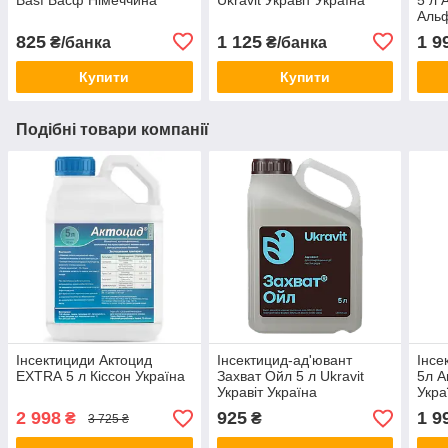
Аль
Укра
825
1 125
1 9
₴/банка
₴/банка
Купити
Купити
Подібні товари компанії
Інсектициди Актоцид
Інсектицид-ад'ювант
Інсе
EXTRA 5 л Кіссон Україна
Захват Ойл 5 л Ukravit
5л А
Укравіт Україна
Укра
2 998
925
1 9
₴
₴
3 725 ₴