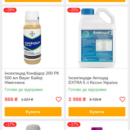
–29%
–20%
Інсектицид Конфідор 200 РК
500 мл Bayer Байєр
Інсектициди Актоцид
Німеччина
EXTRA 5 л Кіссон Україна
Готово до відправки
Готово до відправки
866
2 998
₴
₴
1 227 ₴
3 725 ₴
Купити
Купити
–17%
–17%