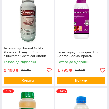
Інсектицид Juvinal Gold /
Джувінал Голд КЕ 1 л
Інсектицид Корморан 1 л
Sumitomo Chemical Японія
Аdama Адама Ізраїль
Готово до відправки
Готово до відправки
2 498
1 795
₴
₴
2 998 ₴
2 150 ₴
Купити
Купити
–15%
–14%