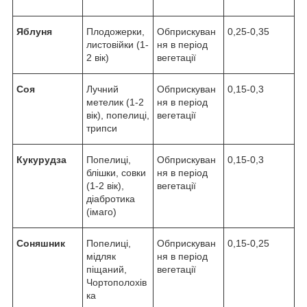
Яблуня
Плодожерки,
Обприскуван
0,25-0,35
листовійки (1-
ня в період
2 вік)
вегетації
Соя
Лучний
Обприскуван
0,15-0,3
метелик (1-2
ня в період
вік), попелиці,
вегетації
трипси
Кукурудза
Попелиці,
Обприскуван
0,15-0,3
блішки, совки
ня в період
(1-2 вік),
вегетації
діабротика
(імаго)
Соняшник
Попелиці,
Обприскуван
0,15-0,25
мідляк
ня в період
піщаний,
вегетації
Чортополохів
ка