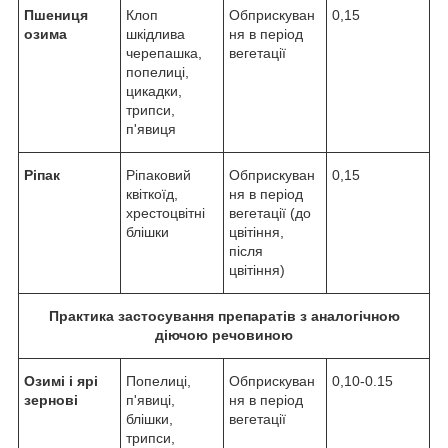
Пшениця
Клоп
Обприскуван
0,15
озима
шкідлива
ня в період
черепашка,
вегетації
попелиці,
цикадки,
трипси,
п'явиця
Ріпак
Ріпаковий
Обприскуван
0,15
квіткоїд,
ня в період
хрестоцвітні
вегетації (до
блішки
цвітіння,
після
цвітіння)
Практика застосування препаратів з аналогічною
діючою речовиною
Озимі і ярі
Попелиці,
Обприскуван
0,10-0.15
зернові
п'явиці,
ня в період
блішки,
вегетації
трипси,