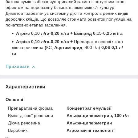
бакова суміш забезпечує тривалий захист з потужним стоп-
ефектом на переважну більшість шкідників с/г культур.
Диметоат забезпечує системну дію та контроль деяких видів
дорослих кліщів, що дозволяє стримати розвиток популяції на
початкових етапах заселення.
Атрікс 0,10 л/га-0,20 л/га + Еміприд 0,15-0,25 кг/га
Атрікс 0,10 л/га-0,20 л/га +
Препарат в основі якого
діюча речовина
(
КС,
Ацетаміприд
, 400 г/л)
0,06-0,1 л/
га
Приховати
Характеристики
Основні
Препаративна форма
Концентрат емульсії
Вміст діючої речовини
Альфа-циперметрин, 100 г/л
Діюча речовина
Альфа-циперметрин
Виробник
Агрохімічні технології