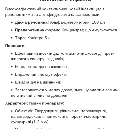
Високоефективний контактно-кишковий інсектицид з
репелентними та антифіндговими властивостями
Діюча речовина:
Альфа-циперметрин, 100 г/л
Препаративна форма:
Концентрат, що емульгується
Тара:
Каністра 5 л
Переваги:
Ефективний інсектицид контактно-кишкової дії проти
широкого спектру шкідників;
Репелентна дія на шкідників;
Виражений «нокаут-ефект»;
Швидка дія на шкідників;
Застосовується у малих дозах, зменшуючи тим самим
негативний вплив на довкілля.
Характеристмики препарату:
Об'єкт дії: Твердокрилі, рівнокрилі, торочкокрилі,
напівтвердокрилі, прямокрилі, перетинчастокрилі,
лускокрилі (1-2 віку)