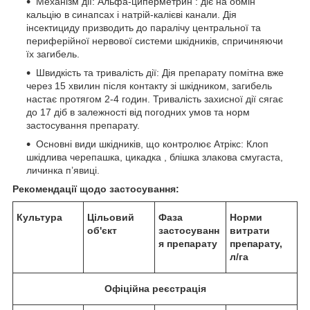
Механізм дії: Альфа-циперметрин : діє на обмін
кальцію в синапсах і натрій-калієві канали. Дія
інсектициду призводить до паралічу центральної та
периферійної нервової системи шкідників, спричиняючи
їх загибель.
Швидкість та тривалість дії: Дія препарату помітна вже
через 15 хвилин після контакту зі шкідником, загибель
настає протягом 2-4 годин. Тривалість захисної дії сягає
до 17 діб в залежності від погодних умов та норм
застосування препарату.
Основні види шкідників, що контролює Атрікс: Клоп
шкідлива черепашка, цикадка , блішка злакова смугаста,
личинка п’явиці.
Рекомендації щодо застосування:
Культура
Цільовий
Фаза
Норми
об'єкт
застосуванн
витрати
я препарату
препарату,
л/га
Офіційна реєстрація