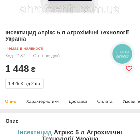
Інсектицид Атрікс 5 л Агрохімічні Технології
Україна
Немає в наявності
КНОПКА
Код: 2187
Опт і роздріб
ЗВ'ЯЗКУ
1 448
₴
1 425 ₴
від 2 шт.
Опис
Характеристики
Доставка
Оплата
Умови п
Опис
Інсектицид
Атрікс 5 л Агрохімічні
Технології Україна