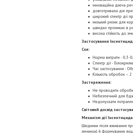
інноваційна діюча ре
довготривала дія при
широкий спектр дії пр
низький ризик для кор
швидко проникає в р
висока стійкість до з
Застосування Інсектицида
Соя:
Норма витрати - 0,3-0,
Спектр дії - Білокрилк
Час застосування - Об
Кількість обробок – 2
Застереження:
Не проводити обробку 
Небезпечний для бджі
Недопускати потрапл
Світовий досвід застосув
Механізм дії Інсектицида
Шкідники після вживання пре
личинок) й формування яєць