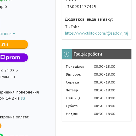
дріб
+380981177425
TikTok
https://www.tiktok.com/@sadovijraj
ві ціни
пити
Графік роботи
Понеділок
08:30
18:00
58-54-22
Вівторок
08:30
18:00
сультант
Середа
08:30
18:00
Четвер
08:30
18:00
повернення
гом 14 днів
за
Пʼятниця
08:30
18:00
Субота
08:30
18:00
Неділя
08:30
18:00