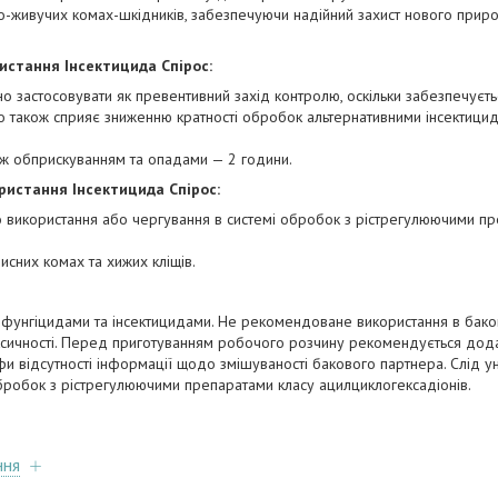
-живучих комах-шкідників, забезпечуючи надійний захист нового приросту
истання Інсектицида Спірос:
застосовувати як превентивний захід контролю, оскільки забезпечуєть
о також сприяє зниженню кратності обробок альтернативними інсектици
іж обприскуванням та опадами — 2 години.
истання Інсектицида Спірос:
го використання або чергування в системі обробок з рістрегулюючими п
исних комах та хижих кліщів.
а фунгіцидами та інсектицидами. Не рекомендоване використання в бако
ксичності. Перед приготуванням робочого розчину рекомендується дода
офи відсутності інформації щодо змішуваності бакового партнера. Слід у
обробок з рістрегулюючими препаратами класу ацилциклогексадіонів.
ння