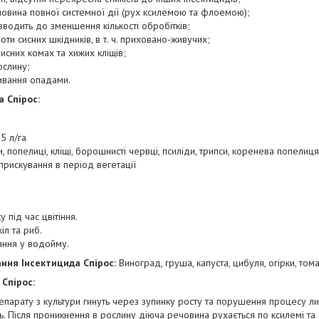
човина повної системної дії (рух ксилемою та флоемою);
зводить до зменшення кількості обробітків;
оти сисних шкідників, в т. ч. приховано-живучих;
исних комах та хижих кліщів;
ослину;
мивання опадами.
 Спірос:
5 л/га
и, попелиці, кліщі, борошнисті червці, псиліди, трипси, коренева попелиця
прискування в період вегетації
під час цвітіння.
л та риб.
яння у водойму.
ання Інсектицида Спірос:
Виноград, груша, капуста, цибуля, огірки, тома
 Спірос:
парату з культури гинуть через зупинку росту та порушення процесу линьк
. Після проникнення в рослину діюча речовина рухається по ксилемі т