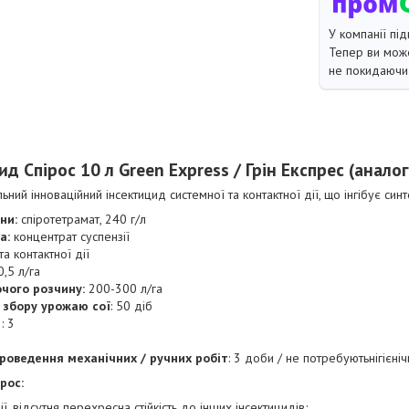
У компанії під
Тепер ви може
не покидаючи 
ид Спірос 10 л Green Express / Грін Експрес (анало
льний інноваційний інсектицид системної та контактної дії, що інгібує син
ни:
спіротетрамат, 240 г/л
а:
концентрат суспензії
та контактної дії
0,5 л/га
чого розчину:
200-300 л/га
 збору урожаю сої
: 50 діб
: 3
роведення механічних / ручних робіт
: 3 доби / не потребуютьнігієні
рос:
ї, відсутня перехресна стійкість до інших інсектицидів;