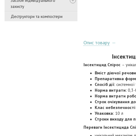
Засоби індивідуального
захисту
Деструктори та компостери
Опис товару
Інсектиц
Інсектицид Спірос
– уніка
Вміст діючої речови
Препаративна форм
Спосіб дії:
системної 
Норма витрати:
0,3-
Норма витрати робо
Строк очікування до
Клас небезпечності
Упаковка:
10 л
Строки виходу для п
Переваги Інсектицида Спі
унікальний механізм ді