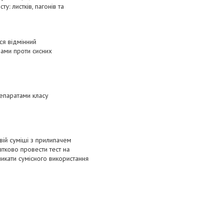
: листків, пагонів та
ся відмінний
дами проти сисних
репаратами класу
вій суміші з прилипачем
тково провести тест на
никати сумісного використання