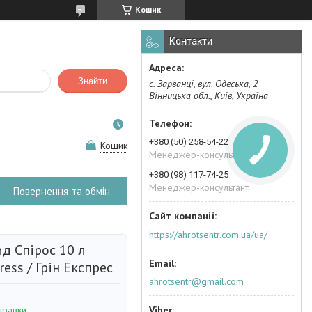
Кошик
Контакти
Знайти
с. Зарванці, вул. Одеська, 2
Вінницька обл., Київ, Україна
+380 (50) 258-54-22
Кошик
Менеджер-консультант
+380 (98) 117-74-25
Менеджер-консультант
Повернення та обмін
https://ahrotsentr.com.ua/ua/
д Спірос 10 л
ress / Грін Експрес
ahrotsentr@gmail.com
правки