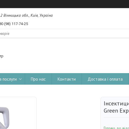
, 2 Вінницька обл., Київ, Україна
80 (98) 117-74-25
тр
а послуги
Про нас
Контакти
Доставка і оплата
Інсектици
Green Exp
Готово до від