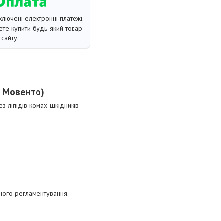
ключені електронні платежі.
те купити будь-який товар
сайту.
г Мовенто)
тез ліпідів комах-шкідників
чного регламентування.