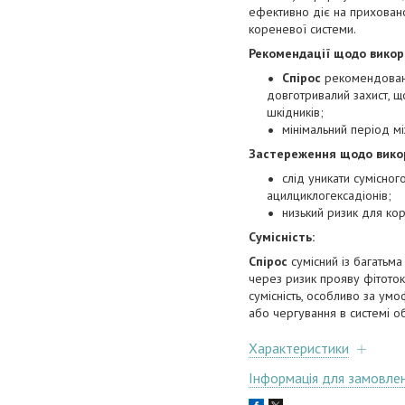
ефективно діє на приховано
кореневої системи.
Рекомендації щодо викор
Спірос
рекомендовано 
довготривалий захист, щ
шкідників;
мінімальний період м
Застереження щодо викор
слід уникати сумісно
ацилциклогексадіонів;
низький ризик для кор
Сумісність:
Спірос
сумісний із багатьм
через ризик прояву фітото
сумісність, особливо за ум
або чергування в системі 
Характеристики
Інформація для замовле