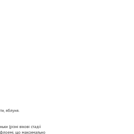
ти, яблуня.
и (різні вікові стадії
а флоемі, що максимально