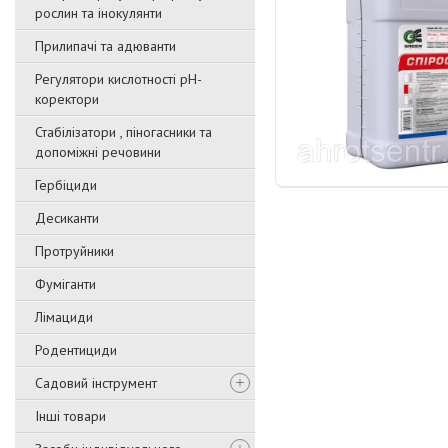
рослин та інокулянти
Прилипачі та адюванти
Регулятори кислотності pН-
коректори
Стабілізатори , піногасники та
допоміжні речовини
Гербіциди
Десиканти
Протруйники
Фуміганти
Лімациди
Родентициди
Садовий інструмент
Інші товари