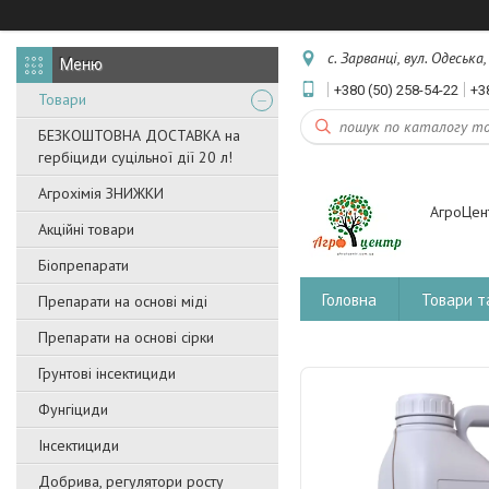
с. Зарванці, вул. Одеська
+380 (50) 258-54-22
+3
Товари
БЕЗКОШТОВНА ДОСТАВКА на
гербіциди суцільної дії 20 л!
Агрохімія ЗНИЖКИ
АгроЦен
Акційні товари
Біопрепарати
Головна
Товари т
Препарати на основі міді
Препарати на основі сірки
Грунтові інсектициди
Фунгіциди
Інсектициди
Добрива, регулятори росту