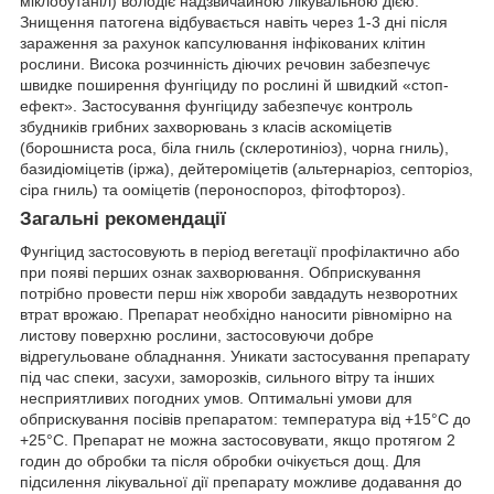
міклобутаніл) володіє надзвичайною лікувальною дією.
Знищення патогена відбувається навіть через 1-3 дні після
зараження за рахунок капсулювання інфікованих клітин
рослини. Висока розчинність діючих речовин забезпечує
швидке поширення фунгіциду по рослині й швидкий «стоп-
ефект». Застосування фунгіциду забезпечує контроль
збудників грибних захворювань з класів аскоміцетів
(борошниста роса, біла гниль (склеротиніоз), чорна гниль),
базидіоміцетів (іржа), дейтероміцетів (альтернаріоз, септоріоз,
сіра гниль) та ооміцетів (пероноспороз, фітофтороз).
Загальні рекомендації
Фунгіцид застосовують в період вегетації профілактично або
при появі перших ознак захворювання. Обприскування
потрібно провести перш ніж хвороби завдадуть незворотних
втрат врожаю. Препарат необхідно наносити рівномірно на
листову поверхню рослини, застосовуючи добре
відрегульоване обладнання. Уникати застосування препарату
під час спеки, засухи, заморозків, сильного вітру та інших
несприятливих погодних умов. Оптимальні умови для
обприскування посівів препаратом: температура від +15°С до
+25°С. Препарат не можна застосовувати, якщо протягом 2
годин до обробки та після обробки очікується дощ. Для
підсилення лікувальної дії препарату можливе додавання до