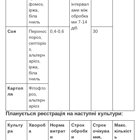
фомоз,
інтервал
іржа,
ами між
біла
обробка
гниль
ми 7-14
діб.
Соя
Перонос
0,4-0,6
30
пороз,
септоріо
з,
альтерн
аріоз,
іржа,
біла
гниль
Картоп
Фітофто
ля
роз,
альтерн
аріоз
Планується реєстрація на наступні культури:
Культу
Хвороб
Норма
Строк
Строк
Макс.
ра
а
витрат
обробк
очікува
кількіст
и
и
ння,
ь