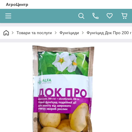
АгроЦентр
Товари та послуги
Фунгіциди
Фунгіцид Док Про 200 