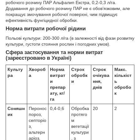
робочого розчину ПАР Альфалип Екстра, 0,2-0,3 л/га.
Додавання до робочого розчину ПАР не є обов’язковим, але
покращує змочування робочої поверхні, чим підвищує
ефективність фунгіцидної обробки.
Норма витрати робочої рідини
Польові культури: 200-300 л/га (в залежності від фази розвитку
культури, густоти стояння рослин і погодних умов).
Cфера застосування та норми витрат
(зареєстровано в Україні)
Культу
Хвороб
Норма
Строк
Строк
Макс.
ра
а
витрат
обробк
очікува
кількіст
и
и
ння,
ь
препар
днів
обробо
ату, кг/
к
га
Соняшн
Перонос
0,4-0,6
Обробка
20
2
ик
пороз,
протяго
септоріо
м
з,
вегетації
альтерн
культури
аріоз,
, з