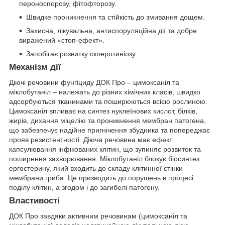
пероноспорозу, фітофторозу.
Швидке проникнення та стійкість до змивання дощем.
Захисна, лікувальна, антиспоруляційна дії та добре
виражений «стоп-ефект».
Запобігає розвитку склеротиніозу.
Механізм дії
Діючі речовини фунгіциду ДОК Про – цимоксаніл та
міклобутаніл – належать до різних хімічних класів, швидко
адсорбуються тканинами та поширюються всією рослиною.
Цимоксаніл впливає на синтез нуклеїнових кислот, білків,
жирів, дихання міцелію та проникнення мембран патогена,
що забезпечує надійне пригнічення збудника та попереджає
прояв резистентності. Діюча речовина має ефект
капсулювання інфікованих клітин, що зупиняє розвиток та
поширення захворювання. Міклобутаніл блокує біосинтез
ергостерину, який входить до складу клітинної стінки
мембрани гриба. Це призводить до порушень в процесі
поділу клітин, а згодом і до загибелі патогену.
Властивості
ДОК Про завдяки активним речовинам (цимоксаніл та