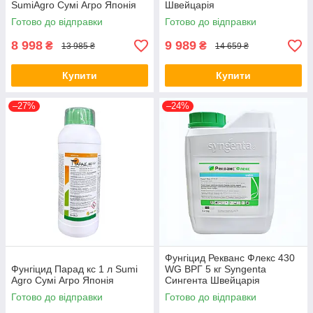
SumiAgro Сумі Агро Японія
Швейцарія
Готово до відправки
Готово до відправки
8 998
9 989
₴
₴
13 985 ₴
14 659 ₴
Купити
Купити
–27%
–24%
Фунгіцид Рекванс Флекс 430
Фунгіцид Парад кс 1 л Sumi
WG ВРГ 5 кг Syngenta
Agro Сумі Агро Японія
Сингента Швейцарія
Готово до відправки
Готово до відправки