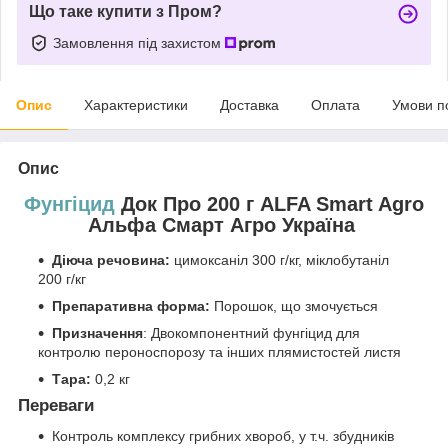
Що таке купити з Пром?
Замовлення під захистом
Опис
Характеристики
Доставка
Оплата
Умови п
Опис
Фунгіцид
Док Про 200 г ALFA Smart Agro
Альфа Смарт Агро Україна
Діюча речовина:
цимоксаніл 300 г/кг, міклобутаніл
200 г/кг
Препаративна форма:
Порошок, що змочується
Призначення
: Двокомпонентний фунгіцид для
контролю пероноспорозу та інших плямистостей листя
Тара:
0,2 кг
Переваги
Контроль комплексу грибних хвороб, у т.ч. збудників