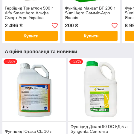
Гербіцид Триатлон 500 г
Фунгіцид Манзат ВГ 200 г
Фунг
Alfa Smart Agro Альфа
Sumi Agro Самміт-Агро
Sumi
Смарт Агро Україна
Японія
Япон
2 496
200
8 9
₴
₴
Купити
Купити
Акційні пропозиції та новинки
–36%
–32%
Фунгіцид Діналі 90 DC КД 5 л
Фунгіцид Ютака СЕ 10 л
Syngenta Сингента