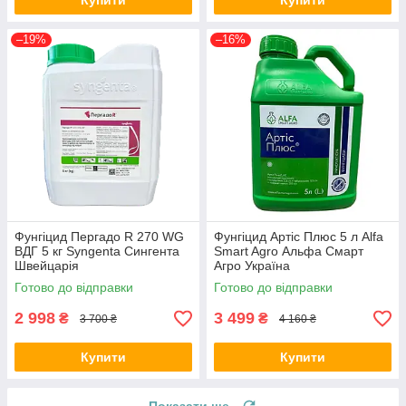
Купити
Купити
–19%
–16%
Фунгіцид Пергадо R 270 WG
Фунгіцид Артіс Плюс 5 л Alfa
ВДГ 5 кг Syngenta Сингента
Smart Agro Альфа Смарт
Швейцарія
Агро Україна
Готово до відправки
Готово до відправки
2 998
3 499
₴
₴
3 700 ₴
4 160 ₴
Купити
Купити