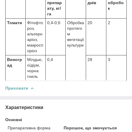
препар
днів
обробо
ату, кг/
к
га
Томати
Фітофто
0,4-0,6
Обробка
20
2
роз,
протяго
альтерн
м
аріоз,
вегетації
макросп
культури
оріоз
Виногр
Мілдью,
0,4
28
3
ад
оїдіум,
чорна
гниль
Приховати
Характеристики
Основні
Препаративна форма
Порошок, що змочується