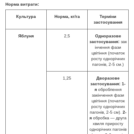
Норма витрати:
Культура
Норма, кг/га
Терміни
застосування
Яблуня
2,5
Одноразове
застосування:
зак
інчення фази
цвітіння (початок
росту однорічних
пагонів, 2-5 см.)
1,25
Дворазове
застосування:
1-
я
оброблення
закінчення фази
цвітіння (початок
росту однорічних
пагонів, 2-5 см).
2-
я
обробка — друга
хвиля приросту
однорічних пагонів