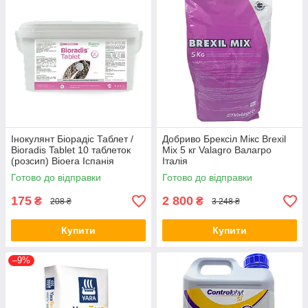
Інокулянт Біорадіс Таблет /
Добриво Брексіл Мікс Brexil
Bioradis Tablet 10 таблеток
Mix 5 кг Valagro Валагро
(розсип) Bioera Іспанія
Італія
Готово до відправки
Готово до відправки
175
2 800
₴
₴
208 ₴
3 248 ₴
Купити
Купити
–9%