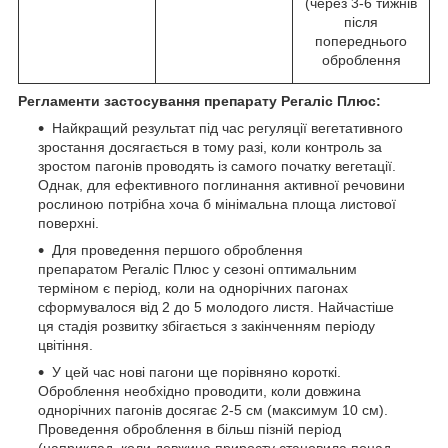
(через 3-6 тижнів
після
попереднього
оброблення
Регламенти застосування препарату Регаліс Плюс:
Найкращий результат під час регуляції вегетативного
зростання досягається в тому разі, коли контроль за
зростом пагонів проводять із самого початку вегетації.
Однак, для ефективного поглинання активної речовини
рослиною потрібна хоча б мінімальна площа листової
поверхні.
Для проведення першого оброблення
препаратом Регаліс Плюс у сезоні оптимальним
терміном є період, коли на однорічних пагонах
сформувалося від 2 до 5 молодого листя. Найчастіше
ця стадія розвитку збігається з закінченням періоду
цвітіння.
У цей час нові пагони ще порівняно короткі.
Оброблення необхідно проводити, коли довжина
однорічних пагонів досягає 2-5 см (максимум 10 см).
Проведення оброблення в більш пізній період