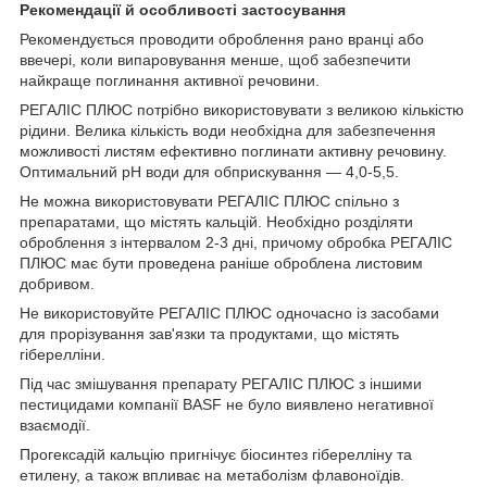
Рекомендації й особливості застосування
Рекомендується проводити оброблення рано вранці або
ввечері, коли випаровування менше, щоб забезпечити
найкраще поглинання активної речовини.
РЕГАЛІС ПЛЮС потрібно використовувати з великою кількістю
рідини. Велика кількість води необхідна для забезпечення
можливості листям ефективно поглинати активну речовину.
Оптимальний pH води для обприскування — 4,0-5,5.
Не можна використовувати РЕГАЛІС ПЛЮС спільно з
препаратами, що містять кальцій. Необхідно розділяти
оброблення з інтервалом 2-3 дні, причому обробка РЕГАЛІС
ПЛЮС має бути проведена раніше оброблена листовим
добривом.
Не використовуйте РЕГАЛІС ПЛЮС одночасно із засобами
для прорізування зав'язки та продуктами, що містять
гіберелліни.
Під час змішування препарату РЕГАЛІС ПЛЮС з іншими
пестицидами компанії BASF не було виявлено негативної
взаємодії.
Прогексадій кальцію пригнічує біосинтез гіберелліну та
етилену, а також впливає на метаболізм флавоноїдів.