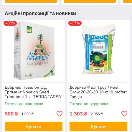
Акційні пропозиції та новинки
–50%
–37%
Добриво Новалон Сід
Добриво Фаст Гроу / Fast
Трітмент Novalon Seed
Grow 20-20-20 10 кг Humofert
Treatment 1 кг TERRA TARSA
Греція
Туреччина
Готово до відправки
Готово до відправки
500
1 303
₴
₴
1 000 ₴
2 056 ₴
Купити
Купити