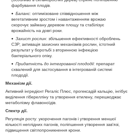
фарбування плодів.
Баланс:
оптимізоване співвідношення між
вегетативним зростом і навантаженням врожаю
скорочує займану деревом площу та стабілізує
врожайність на довгі роки.
Захист рослин
: збільшення ефективності оброблень
СЗР; активація захисних механізмів рослин, істотний
результат у боротьбі з вторинною інфекцією
бактеріального опіку.
Придатність до інтегрованої плододії
: препарат
схвалений для застосування в інтегрованій системі
плододії.
Механізм дії.
Активний інгредієнт Регаліс Плюс, прогексадій кальцію, інгібує
виділення гіберелліну та утворення етилену, перешкоджає
метаболізму флавоноїдів.
Спектр дії.
Регуляція росту: укорочення пагонів і утворення меншої
кількості неплідних пагонів, поліпшення утворення зав'язі,
підвищення світлопроникнення крони.