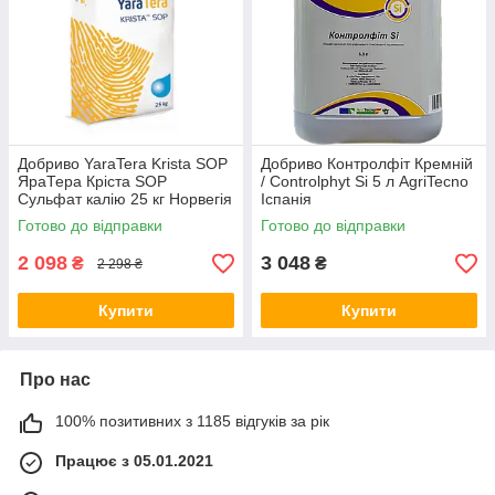
Добриво YaraTera Krista SOP
Добриво Контролфіт Кремній
ЯраТера Кріста SOP
/ Controlphyt Si 5 л AgriTecno
Сульфат калію 25 кг Норвегія
Іспанія
Готово до відправки
Готово до відправки
2 098
3 048
₴
₴
2 298 ₴
Купити
Купити
Про нас
100% позитивних з 1185 відгуків за рік
Працює з 05.01.2021