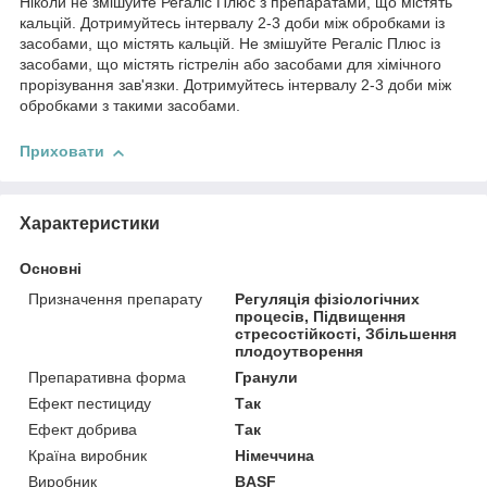
Ніколи не змішуйте Регаліс Плюс з препаратами, що містять
кальцій. Дотримуйтесь інтервалу 2-3 доби між обробками із
засобами, що містять кальцій. Не змішуйте Регаліс Плюс із
засобами, що містять гістрелін або засобами для хімічного
прорізування зав'язки. Дотримуйтесь інтервалу 2-3 доби між
обробками з такими засобами.
Приховати
Характеристики
Основні
Призначення препарату
Регуляція фізіологічних
процесів, Підвищення
стресостійкості, Збільшення
плодоутворення
Препаративна форма
Гранули
Ефект пестициду
Так
Ефект добрива
Так
Країна виробник
Німеччина
Виробник
BASF