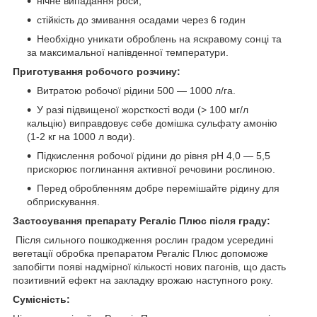
нічне випадання роси;
стійкість до змивання осадами через 6 годин
Необхідно уникати оброблень на яскравому сонці та
за максимальної напівденної температури.
Приготування робочого розчину:
Витратою робочої рідини 500 — 1000 л/га.
У разі підвищеної жорсткості води (> 100 мг/л
кальцію) виправдовує себе домішка сульфату амонію
(1-2 кг на 1000 л води).
Підкислення робочої рідини до рівня pH 4,0 — 5,5
прискорює поглинання активної речовини рослиною.
Перед обробленням добре перемішайте рідину для
обприскування.
Застосування препарату Регаліс Плюс після граду:
Після сильного пошкодження рослин градом усередині
вегетації обробка препаратом Регаліс Плюс допоможе
запобігти появі надмірної кількості нових пагонів, що дасть
позитивний ефект на закладку врожаю наступного року.
Сумісність: