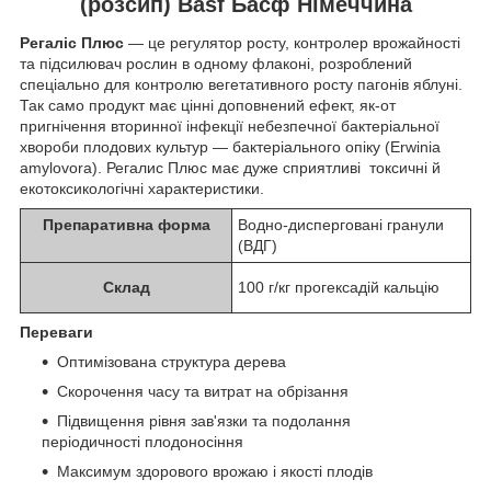
(розсип) Basf Басф Німеччина
Регаліс Плюс
— це регулятор росту, контролер врожайності
та підсилювач рослин в одному флаконі, розроблений
спеціально для контролю вегетативного росту пагонів яблуні.
Так само продукт має цінні доповнений ефект, як-от
пригнічення вторинної інфекції небезпечної бактеріальної
хвороби плодових культур — бактеріального опіку (Erwinia
amylovora). Регалис Плюс має дуже сприятливі токсичні й
екотоксикологічні характеристики.
Препаративна форма
Водно-дисперговані гранули
(ВДГ)
Склад
100 г/кг прогексадій кальцію
Переваги
Оптимізована структура дерева
Скорочення часу та витрат на обрізання
Підвищення рівня зав'язки та подолання
періодичності плодоносіння
Максимум здорового врожаю і якості плодів