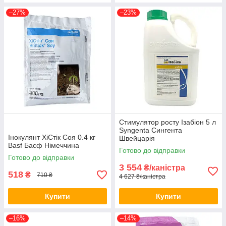
–27%
–23%
Стимулятор росту Ізабіон 5 л
Syngenta Сингента
Інокулянт ХіСтік Соя 0.4 кг
Швейцарія
Basf Басф Німеччина
Готово до відправки
Готово до відправки
3 554
₴/каністра
518
₴
710 ₴
4 627 ₴/каністра
Купити
Купити
–16%
–14%