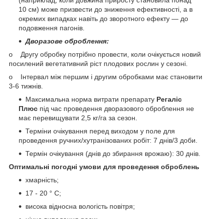
(наприклад, коли довжина приросту становила понад
10 см) може призвести до зниження ефективності, а в
окремих випадках навіть до зворотного ефекту — до
подовження пагонів.
Дворазове оброблення:
o Другу обробку потрібно провести, коли очікується новий
посилений вегетативний ріст плодових рослин у сезоні.
o Інтервал між першим і другим обробками має становити
3-6 тижнів.
Максимальна норма витрати препарату
Регаліс
Плюс
під час проведення дворазового оброблення не
має перевищувати 2,5 кг/га за сезон.
Терміни очікування перед виходом у поле для
проведення ручних/хутранізованих робіт: 7 днів/3 доби.
Термін очікування (днів до збирання врожаю): 30 днів.
Оптимальні погодні умови для проведення оброблень
хмарність;
17 - 20 ° С;
висока відносна вологість повітря;