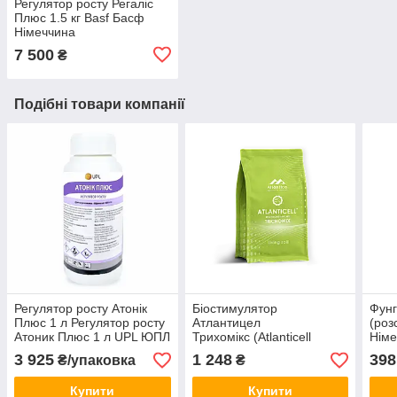
Регулятор росту Регаліс
Плюс 1.5 кг Basf Басф
Німеччина
7 500
₴
Подібні товари компанії
Регулятор росту Атонік
Біостимулятор
Фунг
Плюс 1 л Регулятор росту
Атлантицел
(роз
Атоник Плюс 1 л UPL ЮПЛ
Трихомікс (Atlanticell
Німе
Trichomix) 250 г Вітера
3 925
1 248
398
₴/упаковка
₴
Atlantica Agricola Іспанія
Купити
Купити