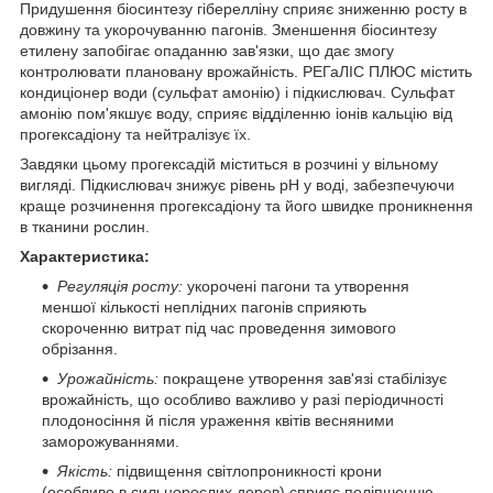
Придушення біосинтезу гіберелліну сприяє зниженню росту в
довжину та укорочуванню пагонів. Зменшення біосинтезу
етилену запобігає опаданню зав'язки, що дає змогу
контролювати плановану врожайність. РЕГаЛІС ПЛЮС містить
кондиціонер води (сульфат амонію) і підкислювач. Сульфат
амонію пом'якшує воду, сприяє відділенню іонів кальцію від
прогексадіону та нейтралізує їх.
Завдяки цьому прогексадій міститься в розчині у вільному
вигляді. Підкислювач знижує рівень pH у воді, забезпечуючи
краще розчинення прогексадіону та його швидке проникнення
в тканини рослин.
Характеристика:
Регуляція росту:
укорочені пагони та утворення
меншої кількості неплідних пагонів сприяють
скороченню витрат під час проведення зимового
обрізання.
Урожайність:
покращене утворення зав'язі стабілізує
врожайність, що особливо важливо у разі періодичності
плодоносіння й після ураження квітів весняними
заморожуваннями.
Якість:
підвищення світлопроникності крони
(особливо в сильнорослих дерев) сприяє поліпшенню