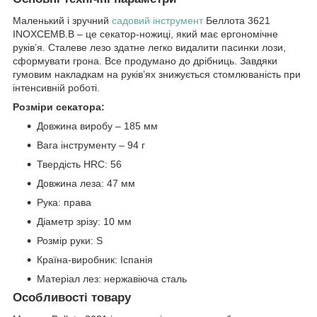
Маленький і зручний
садовий інструмент
Беллота 3621
INOXCEMB.B – це секатор-ножиці, який має ергономічне
руків’я. Сталеве лезо здатне легко видалити пасинки лози,
сформувати грона. Все продумано до дрібниць. Завдяки
гумовим накладкам на руків’ях знижується стомлюваність при
інтенсивній роботі.
Розміри секатора:
Довжина виробу – 185 мм
Вага інструменту – 94 г
Твердість HRC: 56
Довжина леза: 47 мм
Рука: права
Діаметр зрізу: 10 мм
Розмір руки: S
Країна-виробник: Іспанія
Матеріал лез: нержавіюча сталь
Особливості товару