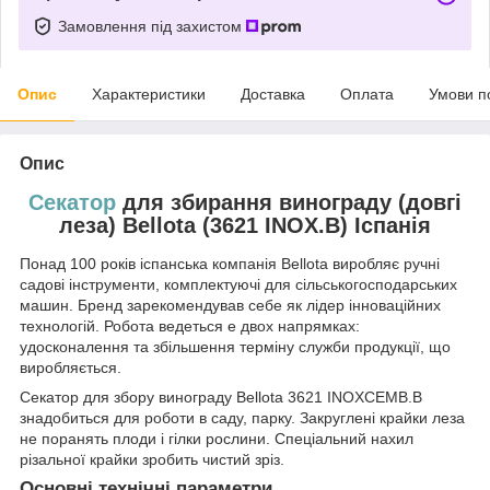
Замовлення під захистом
Опис
Характеристики
Доставка
Оплата
Умови п
Опис
Секатор
для збирання винограду (довгі
леза) Bellota (3621 INOX.B) Іспанія
Понад 100 років іспанська компанія Bellota виробляє ручні
садові інструменти, комплектуючі для сільськогосподарських
машин. Бренд зарекомендував себе як лідер інноваційних
технологій. Робота ведеться e двох напрямках:
удосконалення та збільшення терміну служби продукції, що
виробляється.
Секатор для збору винограду Bellota 3621 INOXCEMB.B
знадобиться для роботи в саду, парку. Закруглені крайки леза
не поранять плоди і гілки рослини. Спеціальний нахил
різальної крайки зробить чистий зріз.
Основні технічні параметри