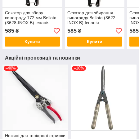
Секатор для збору
Секатор для збирання
Сека
винограду 172 мм Bellota
винограду Bellota (3622
вино
(3628-INOX.B) Іспанія
INOX.B) Іспанія
INOX
585
585
585
₴
₴
Купити
Купити
Акційні пропозиції та новинки
–40%
–10%
Ножиці для топіарної стрижки