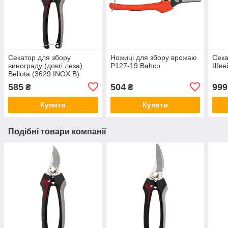
Секатор для збору
Ножиці для збору врожаю
Сека
винограду (довгі леза)
P127-19 Bahco
Шве
Bellota (3629 INOX.B)
Іспанія
585
504
999
₴
₴
Купити
Купити
Подібні товари компанії