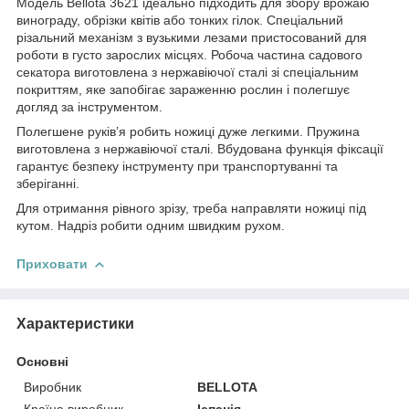
Модель Bellota 3621 ідеально підходить для збору врожаю
винограду, обрізки квітів або тонких гілок. Спеціальний
різальний механізм з вузькими лезами пристосований для
роботи в густо зарослих місцях. Робоча частина садового
секатора виготовлена з нержавіючої сталі зі спеціальним
покриттям, яке запобігає зараженню рослин і полегшує
догляд за інструментом.
Полегшене руків’я робить ножиці дуже легкими. Пружина
виготовлена з нержавіючої сталі. Вбудована функція фіксації
гарантує безпеку інструменту при транспортуванні та
зберіганні.
Для отримання рівного зрізу, треба направляти ножиці під
кутом. Надріз робити одним швидким рухом.
Приховати
Характеристики
Основні
Виробник
BELLOTA
Країна виробник
Іспанія