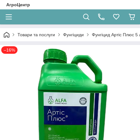
АгроЦентр
Товари та послуги
Фунгіциди
Фунгіцид Артіс Плюс 5 
–16%