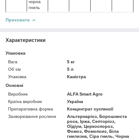
чорна
гниль
Приховати
Характеристики
Упаковка
Вага
5 кг
Об`єм
5 л
Упаковка
Каністра
Основні
Виробник
ALFA Smart Agro
Країна виробник
Україна
Препаративна форма
Концентрат суспензії
Захворювання рослини
Альтернаріоз, Борошниста
роса, Іржа, Септоріоз,
Оїдіум, Церкоспороз,
Фомоз, Фомопсис, Біла
гнилизна, Сіра гниль, Чорна