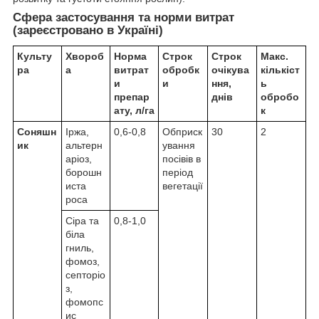
Cфера застосування та норми витрат
(зареєстровано в Україні)
Культу
Хвороб
Норма
Строк
Строк
Макс.
ра
а
витрат
обробк
очікува
кількіст
и
и
ння,
ь
препар
днів
обробо
ату, л/га
к
Соняшн
Іржа,
0,6-0,8
Обприск
30
2
ик
альтерн
ування
аріоз,
посівів в
борошн
період
иста
вегетації
роса
Сіра та
0,8-1,0
біла
гниль,
фомоз,
септоріо
з,
фомопс
ис