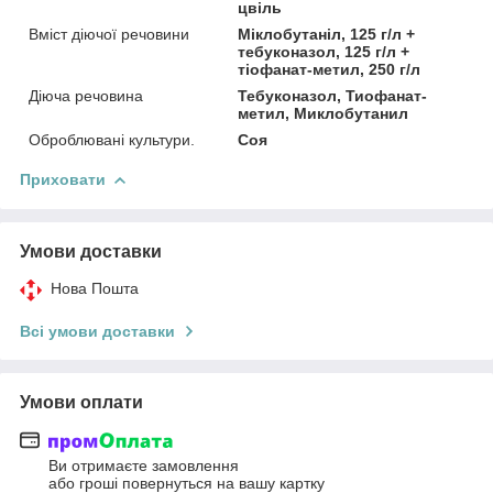
цвіль
Вміст діючої речовини
Міклобутаніл, 125 г/л +
тебуконазол, 125 г/л +
тіофанат-метил, 250 г/л
Діюча речовина
Тебуконазол, Тиофанат-
метил, Миклобутанил
Оброблювані культури.
Соя
Приховати
Умови доставки
Нова Пошта
Всі умови доставки
Умови оплати
Ви отримаєте замовлення
або гроші повернуться на вашу картку