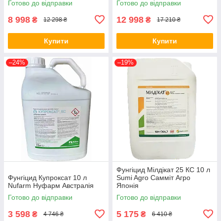
Готово до відправки
Готово до відправки
8 998
12 998
₴
₴
12 298 ₴
17 210 ₴
Купити
Купити
–24%
–19%
Фунгіцид Мілдікат 25 КС 10 л
Фунгіцид Купроксат 10 л
Sumi Agro Самміт Агро
Nufarm Нуфарм Австралія
Японія
Готово до відправки
Готово до відправки
3 598
5 175
₴
₴
4 746 ₴
6 410 ₴