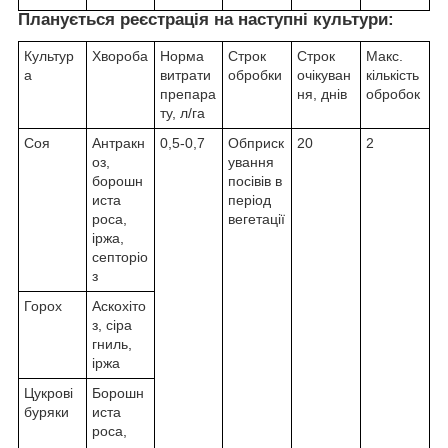
Планується реєстрація на наступні культури:
Культур
Хвороба
Норма
Строк
Строк
Макс.
а
витрати
обробки
очікуван
кількість
препара
ня, днів
обробок
ту, л/га
Соя
Антракн
0,5-0,7
Обприск
20
2
оз,
ування
борошн
посівів в
иста
період
роса,
вегетації
іржа,
септоріо
з
Горох
Аскохіто
з, сіра
гниль,
іржа
Цукрові
Борошн
буряки
иста
роса,