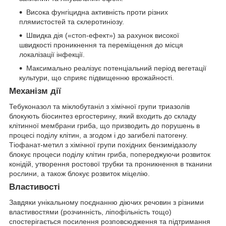
Висока фунгіцидна активність проти різних
плямистостей та склеротиніозу.
Швидка дія («стоп-ефект») за рахунок високої
швидкості проникнення та переміщення до місця
локалізації інфекції.
Максимально реалізує потенціальний період вегетації
культури, що сприяє підвищенню врожайності.
Механізм дії
Тебуконазол та міклобутаніл з хімічної групи триазолів
блокують біосинтез ергостерину, який входить до складу
клітинної мембрани гриба, що призводить до порушень в
процесі поділу клітин, а згодом і до загибелі патогену.
Тіофанат-метил з хімічної групи похідних бензимідазолу
блокує процеси поділу клітин гриба, попереджуючи розвиток
конідій, утворення ростової трубки та проникнення в тканини
рослини, а також блокує розвиток міцелію.
Властивост
і
Завдяки унікальному поєднанню діючих речовин з різними
властивостями (розчинність, ліпофільність тощо)
спостерігається посилення розповсюдження та підтримання