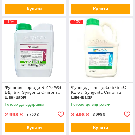
Купити
Купити
–19%
–13%
Фунгіцид Пергадо R 270 WG
Фунгіцид Тілт Турбо 575 ЕС
ВДГ 5 кг Syngenta Сингента
КЕ 5 л Syngenta Сінгента
Швейцарія
Швейцарія
Готово до відправки
Готово до відправки
2 998
3 498
₴
₴
3 700 ₴
3 998 ₴
Купити
Купити