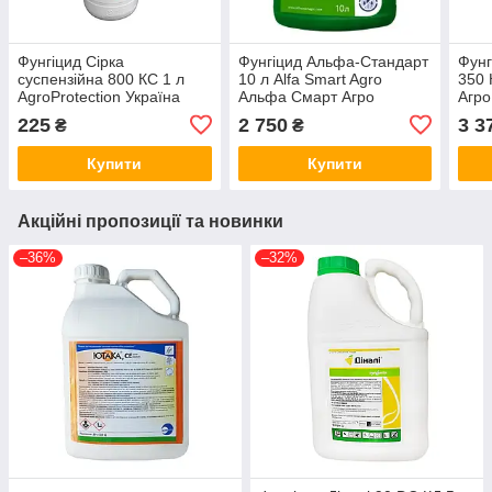
Фунгіцид Сірка
Фунгіцид Альфа-Стандарт
Фунг
суспензійна 800 КС 1 л
10 л Alfa Smart Agro
350 
AgroProtection Україна
Альфа Смарт Агро
Агро
Україна
225
2 750
3 3
₴
₴
Купити
Купити
Акційні пропозиції та новинки
–36%
–32%