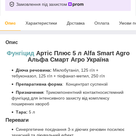
Замовлення під захистом
Опис
Характеристики
Доставка
Оплата
Умови п
Опис
Фунгіцид
Артіс Плюс 5 л Alfa Smart Agro
Альфа Смарт Агро Україна
Діюча речовина:
Міклобутаніл, 125 г/л +
тебуконазол, 125 г/л + тіофанат-метил, 250 г/л
Препаративна форма
: Концентрат суспензії
Призначення
: Трикомпонентний контактносистемний
фунгіцид для інтенсивного захисту від комплексу
поширених хвороб
Тара:
5 л
Переваги
Синергетичне поєднання 3-х діючих речовин посилює
захисний та лікувальний ефект.