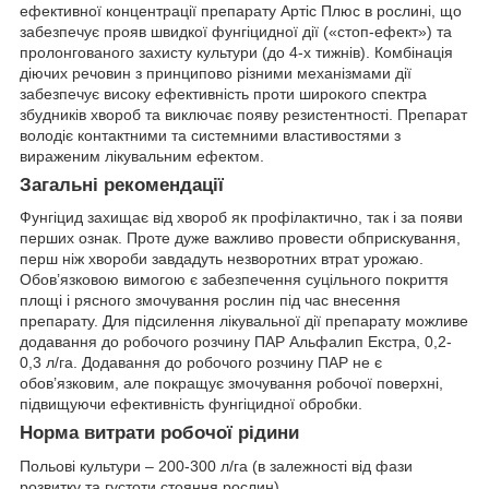
ефективної концентрації препарату Артіс Плюс в рослині, що
забезпечує прояв швидкої фунгіцидної дії («стоп-ефект») та
пролонгованого захисту культури (до 4-х тижнів). Комбінація
діючих речовин з принципово різними механізмами дії
забезпечує високу ефективність проти широкого спектра
збудників хвороб та виключає появу резистентності. Препарат
володіє контактними та системними властивостями з
вираженим лікувальним ефектом.
Загальні рекомендації
Фунгіцид захищає від хвороб як профілактично, так і за появи
перших ознак. Проте дуже важливо провести обприскування,
перш ніж хвороби завдадуть незворотних втрат урожаю.
Обов’язковою вимогою є забезпечення суцільного покриття
площі і рясного змочування рослин під час внесення
препарату. Для підсилення лікувальної дії препарату можливе
додавання до робочого розчину ПАР Альфалип Екстра, 0,2-
0,3 л/га. Додавання до робочого розчину ПАР не є
обов’язковим, але покращує змочування робочої поверхні,
підвищуючи ефективність фунгіцидної обробки.
Норма витрати робочої рідини
Польові культури – 200-300 л/га (в залежності від фази
розвитку та густоти стояння рослин).