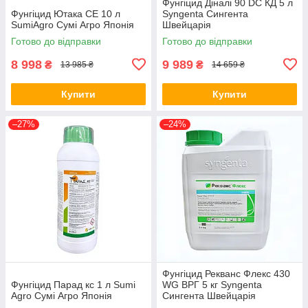
Фунгіцид Діналі 90 DC КД 5 л
Фунгіцид Ютака СЕ 10 л
Syngenta Сингента
SumiAgro Сумі Агро Японія
Швейцарія
Готово до відправки
Готово до відправки
8 998
9 989
₴
₴
13 985 ₴
14 659 ₴
Купити
Купити
–27%
–24%
Фунгіцид Рекванс Флекс 430
Фунгіцид Парад кс 1 л Sumi
WG ВРГ 5 кг Syngenta
Agro Сумі Агро Японія
Сингента Швейцарія