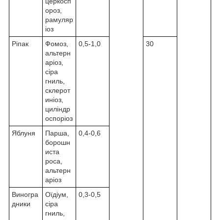
церкосп
ороз,
рамуляр
іоз
Ріпак
Фомоз,
0,5-1,0
30
альтерн
аріоз,
сіра
гниль,
склерот
иніоз,
циліндр
оспоріоз
Яблуня
Парша,
0,4-0,6
борошн
иста
роса,
альтерн
аріоз
Виногра
Оїдіум,
0,3-0,5
дники
сіра
гниль,