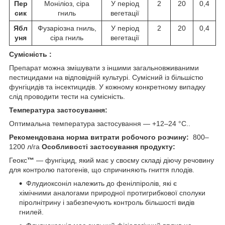
Пер
Моніліоз, сіра
У період
2
20
0,4
сик
гниль
вегетації
Ябл
Фузаріозна гниль,
У період
2
20
0,4
уня
сіра гниль
вегетації
Сумісність :
Препарат можна змішувати з іншими загальновживаними
пестицидами на відповідній культурі. Сумісний із більшістю
фунгіцидів та інсектицидів. У кожному конкретному випадку
слід проводити тести на сумісність.
Температура застосування:
Оптимальна температура застосування — +12–24 °С..
Рекомендована норма витрати робочого розчину:
800–
1200 л/га
Особливості застосування продукту:
Геокс
™
— фунгіцид, який має у своєму складі діючу речовину
для контролю патогенів, що спричиняють гниття плодів.
Флудиоксоніл належить до фенілпіролів, які є
хімічними аналогами природної протигрибкової сполуки
піролнітрину і забезпечують контроль більшості видів
гнилей.