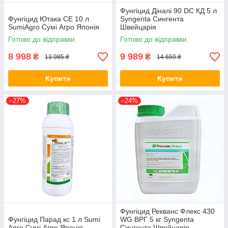
Фунгіцид Діналі 90 DC КД 5 л
Фунгіцид Ютака СЕ 10 л
Syngenta Сингента
SumiAgro Сумі Агро Японія
Швейцарія
Готово до відправки
Готово до відправки
8 998
9 989
₴
₴
13 985 ₴
14 659 ₴
Купити
Купити
–27%
–24%
Фунгіцид Рекванс Флекс 430
Фунгіцид Парад кс 1 л Sumi
WG ВРГ 5 кг Syngenta
Agro Сумі Агро Японія
Сингента Швейцарія