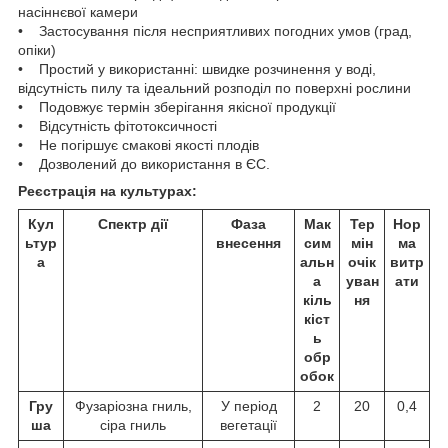
насіннєвої камери
• Застосування після несприятливих погодних умов (град,
опіки)
• Простий у використанні: швидке розчинення у воді,
відсутність пилу та ідеальний розподіл по поверхні рослини
• Подовжує термін зберігання якісної продукції
• Відсутність фітотоксичності
• Не погіршує смакові якості плодів
• Дозволений до використання в ЄС.
Реєстрація на культурах:
Кул
Спектр дії
Фаза
Мак
Тер
Нор
ьтур
внесення
сим
мін
ма
а
альн
очік
витр
а
уван
ати
кіль
ня
кіст
ь
обр
обок
Гру
Фузаріозна гниль,
У період
2
20
0,4
ша
сіра гниль
вегетації