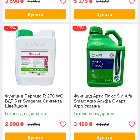
3 598
5 175
₴
₴
4 746 ₴
6 410 ₴
Купити
Купити
–19%
–16%
Фунгіцид Пергадо R 270 WG
Фунгіцид Артіс Плюс 5 л Alfa
ВДГ 5 кг Syngenta Сингента
Smart Agro Альфа Смарт
Швейцарія
Агро Україна
Готово до відправки
Готово до відправки
2 998
3 499
₴
₴
3 700 ₴
4 160 ₴
Купити
Купити