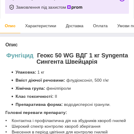
Замовлення під захистом
Опис
Характеристики
Доставка
Оплата
Умови п
Опис
Фунгіцид
Геокс 50 WG ВДГ 1 кг Syngenta
Сингента Швейцарія
Упаковка:
1 кг
Вміст діючої речовини:
флудіоксоніл, 500 г/кг
Хімічна група:
фенілпіроли
Клас токсичності:
II
Препаративна форма:
вододисперсні гранули.
Головні переваги препарату:
• Контактна і профілактична дія на збудників хвороб гнилей
• Широкий спектр контролю хвороб зберігання
• Внесення в період цвітіння для контролю гнилей