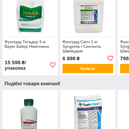
Фунгіцид Тельдор 5 кг
Фунгіцид Світч 1 кг
Фунг
Bayer Байєр Німеччина
Syngenta / Сингента
Syng
Швейцарія
Шве
6 898
798
₴
15 598
₴/
упаковка
Купити
Подібні товари компанії