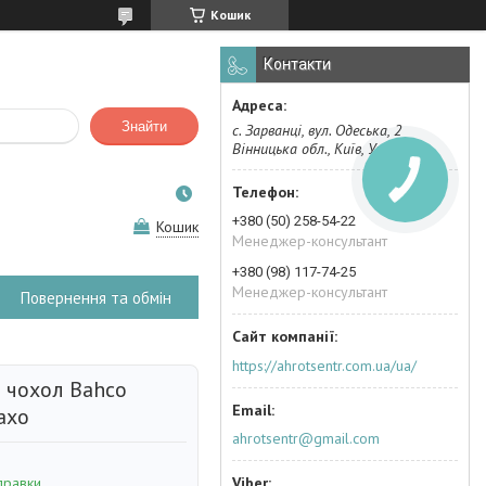
Кошик
Контакти
Знайти
с. Зарванці, вул. Одеська, 2
Вінницька обл., Київ, Україна
КНОПКА
ЗВ'ЯЗКУ
+380 (50) 258-54-22
Кошик
Менеджер-консультант
+380 (98) 117-74-25
Менеджер-консультант
Повернення та обмін
https://ahrotsentr.com.ua/ua/
 чохол Bahco
ахо
ahrotsentr@gmail.com
правки