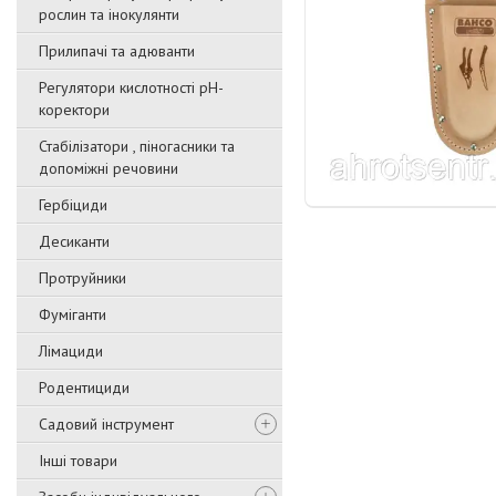
рослин та інокулянти
Прилипачі та адюванти
Регулятори кислотності pН-
коректори
Стабілізатори , піногасники та
допоміжні речовини
Гербіциди
Десиканти
Протруйники
Фуміганти
Лімациди
Родентициди
Садовий інструмент
Інші товари