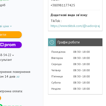
дріб
+380981177425
TikTok
https://www.tiktok.com/@sadovijraj
ві ціни
пити
Графік роботи
Понеділок
08:30
18:00
58-54-22
Вівторок
08:30
18:00
сультант
Середа
08:30
18:00
Четвер
08:30
18:00
повернення
гом 14 днів
за
Пʼятниця
08:30
18:00
Субота
08:30
18:00
Неділя
08:30
18:00