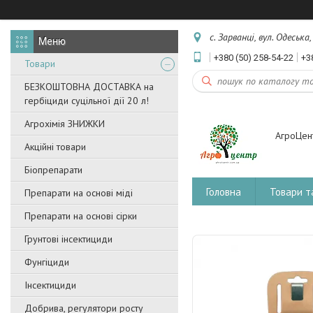
с. Зарванці, вул. Одеська
+380 (50) 258-54-22
+3
Товари
БЕЗКОШТОВНА ДОСТАВКА на
гербіциди суцільної дії 20 л!
Агрохімія ЗНИЖКИ
АгроЦен
Акційні товари
Біопрепарати
Головна
Товари т
Препарати на основі міді
Препарати на основі сірки
Грунтові інсектициди
Фунгіциди
Інсектициди
Добрива, регулятори росту