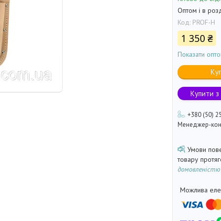
Оптом і в роз
Код:
PROF-H
1 350 ₴
Показати опто
Ку
Купити з
+380 (50) 2
Менеджер-кон
товару протя
домовленістю