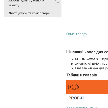
Засоби індивідуального
захисту
Деструктори та компостери
Опис товару
Шкіряний чохол для с
Міцний чохол зі шкір
високоякісної шкіри, пр
Сталева клямка для 
Таблиця товарів
Характеристики