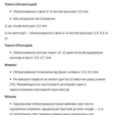
Томати (безрозсадні)
Обприскування у фазі 4–6 листків культури: 0,5 л/га
або роздільне застосування:
1) до сходів культури: 0,3 л/га
2) по вегетації — обприскування у фазі 4–6 листків культури: 0,4–0,5 л/
га
Томати (Розсадні):
Обприскування рослин через 10–15 днів після висаджування
розсади в ґрунт: 0,5–0,7 л/га
Морква:
Обприскування починаючи від фази «олівця»: 0,3–0,5 л/га
Не використовувати на легких ґрунтах (із вмістом гумусу нижче
2%). Рекомендується застосувати досходово один із
зареєстрованих препаратів ґрунтової дії.
Яблуня
Одноразове обприскування приштамбових смуг проти
однорічних злакових і дводольних бур’янів до їхніх сходів — 1 л/
га оброблених смуг (дерева повинні мати характерну для