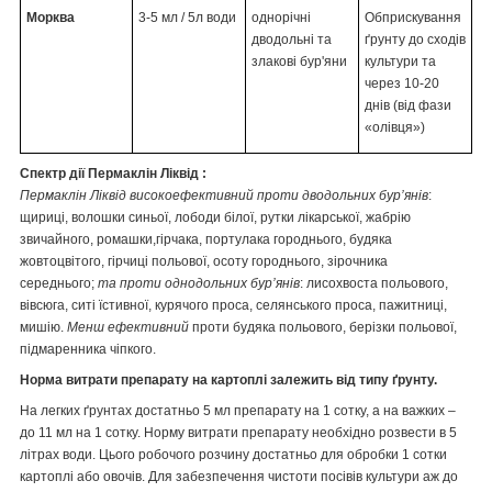
Морква
3-5 мл / 5л води
однорічні
Обприскування
дводольні та
ґрунту до сходів
злакові бур'яни
культури та
через 10-20
днів (від фази
«олівця»)
Спектр дії Пермаклін Ліквід :
Пермаклін Ліквід високоефективний проти дводольних бур’янів
:
щириці, волошки синьої, лободи білої, рутки лікарської, жабрію
звичайного, ромашки,гірчака, портулака городнього, будяка
жовтоцвітого, гірчиці польової, осоту городнього, зірочника
середнього;
та проти однодольних бур’янів
: лисохвоста польового,
вівсюга, cиті їстивної, курячого проса, селянського проса, пажитниці,
мишію.
Менш ефективний
проти будяка польового, берізки польової,
підмаренника чіпкого.
Норма витрати препарату на картоплі залежить від типу ґрунту.
На легких ґрунтах достатньо 5 мл препарату на 1 сотку, а на важких –
до 11 мл на 1 сотку. Норму витрати препарату необхідно розвести в 5
літрах води. Цього робочого розчину достатньо для обробки 1 сотки
картоплі або овочів. Для забезпечення чистоти посівів культури аж до