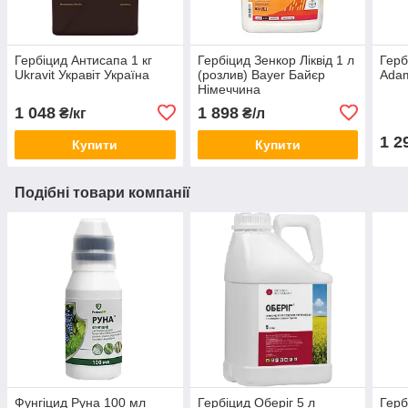
Гербіцид Антисапа 1 кг
Гербіцид Зенкор Ліквід 1 л
Герб
Ukravit Укравіт Україна
(розлив) Bayer Байєр
Аdam
Німеччина
1 048
1 898
₴/кг
₴/л
1 2
Купити
Купити
Подібні товари компанії
Фунгіцид Руна 100 мл
Гербіцид Оберіг 5 л
Герб