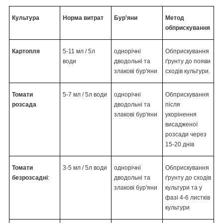
Культура
Норма витрат
Бур'яни
Метод
обприскування
Картопля
5-11 мл / 5л
однорічні
Обприскування
води
дводольні та
ґрунту до появи
злакові бур'яни
сходів культури.
Томати
5-7 мл / 5л води
однорічні
Обприскування
розсада
дводольні та
після
злакові бур'яни
укорінення
висадженої
розсади через
15-20 днів
Томати
3-5 мл / 5л води
однорічні
Обприскування
безрозсадні
:
дводольні та
ґрунту до сходів
злакові бур'яни
культури та у
фазі 4-6 листків
культури