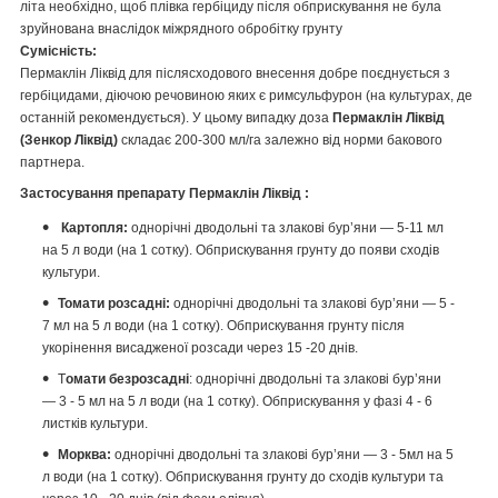
літа необхідно, щоб плівка гербіциду після обприскування не була
зруйнована внаслідок міжрядного обробітку грунту
Сумісність:
Пермаклін Ліквід для післясходового внесення добре поєднується з
гербіцидами, діючою речовиною яких є римсульфурон (на культурах, де
останній рекомендується). У цьому випадку доза
Пермаклін Ліквід
(Зенкор Ліквід)
складає 200-300 мл/га залежно від норми бакового
партнера.
Застосування препарату Пермаклін Ліквід :
Картопля:
однорічні дводольні та злакові бур’яни — 5-11 мл
на 5 л води (на 1 сотку). Обприскування грунту до появи сходів
культури.
Томати розсадні:
однорічні дводольні та злакові бур’яни — 5 -
7 мл на 5 л води (на 1 сотку). Обприскування грунту після
укорінення висадженої розсади через 15 -20 днів.
Т
омати безрозсадні
: однорічні дводольні та злакові бур’яни
— 3 - 5 мл на 5 л води (на 1 сотку). Обприскування у фазі 4 - 6
листків культури.
Морква:
однорічні дводольні та злакові бур’яни — 3 - 5мл на 5
л води (на 1 сотку). Обприскування грунту до сходів культури та