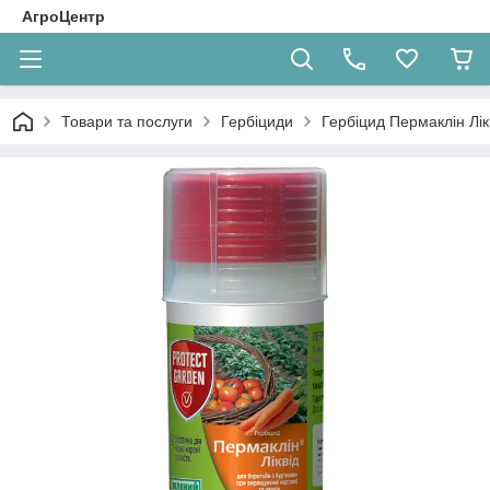
АгроЦентр
Товари та послуги
Гербіциди
Гербіцид Пермаклін Лік