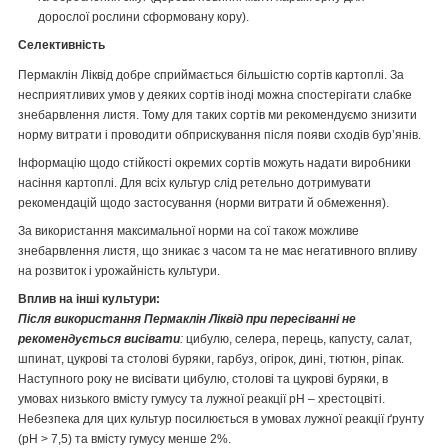
дорослої рослини сформовану кору).
Селективність
Пермаклін Ліквід добре сприймається більшістю сортів картоплі. За
несприятливих умов у деяких сортів іноді можна спостерігати слабке
знебарвлення листя. Тому для таких сортів ми рекомендуємо знизити
норму витрати і проводити обприскування після появи сходів бур’янів.
Інформацію щодо стійкості окремих сортів можуть надати виробники
насіння картоплі. Для всіх культур слід ретельно дотримувати
рекомендацій щодо застосування (норми витрати й обмеження).
За використання максимальної норми на сої також можливе
знебарвлення листя, що зникає з часом та не має негативного впливу
на розвиток і урожайність культури.
Вплив на інші культури:
Після використання Пермаклін Ліквід при пересіванні не
рекомендується висівати
:
цибулю, селера, перець, капусту, салат,
шпинат, цукрові та столові буряки, гарбуз, огірок, дині, тютюн, ріпак.
Наступного року не висівати цибулю, столові та цукрові буряки, в
умовах низького вмісту гумусу та лужної реакції рН – хрестоцвіті.
Небезпека для цих культур посилюється в умовах лужної реакції ґрунту
(pH > 7,5) та вмісту гумусу менше 2%.