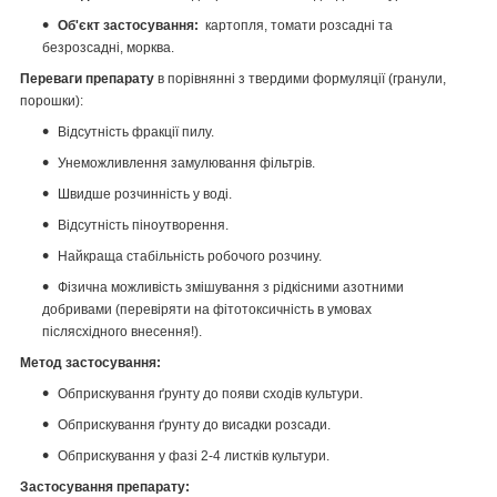
Об'єкт застосування:
картопля, томати розсадні та
безрозсадні, морква.
П
ереваги препарату
в порівнянні з твердими формуляції (гранули,
порошки):
Відсутність фракції пилу.
Унеможливлення замулювання фільтрів.
Швидше розчинність у воді.
Відсутність піноутворення.
Найкраща стабільність робочого розчину.
Фізична можливість змішування з рідкісними азотними
добривами (перевіряти на фітотоксичність в умовах
післясхідного внесення!).
Метод застосування:
Обприскування ґрунту до появи сходів культури.
Обприскування ґрунту до висадки розсади.
Обприскування у фазі 2-4 листків культури.
Застосування препарату: