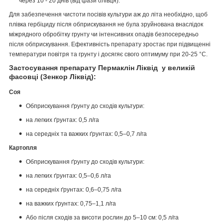
через 10 - 20 днів (від фази олівця).
Для забезпечення чистоти посівів культури аж до літа необхідно, щоб
плівка гербіциду після обприскування не була зруйнована внаслідок
міжрядного обробітку грунту чи інтенсивних опадів безпосередньо
після обприскування. Ефективність препарату зростає при підвищенні
температури повітря та грунту і досягяє свого оптимуму при 20-25 °С.
Застосування препарату Пермаклін Ліквід у великій
фасовці (Зенкор Ліквід):
Соя
Обприскування ґрунту до сходів культури:
на легких ґрунтах: 0,5 л/га
на середніх та важких ґрунтах: 0,5–0,7 л/га
Картопля
Обприскування ґрунту до сходів культури:
на легких ґрунтах: 0,5–0,6 л/га
на середніх ґрунтах: 0,6–0,75 л/га
на важких ґрунтах: 0,75–1,1 л/га
Або після сходів за висоти рослин до 5–10 см: 0,5 л/га