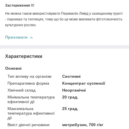
Застереження !!!
Не можна також використовувати Пермаклін Ліквід у захищеному грунті
- парниках та теплицях, тому що бо це може викликати фітотоксичність
культурних рослин.
Приховати
Характеристики
Основні
Тип впливу на організм
Системні
Препаративна форма
Концентрат суспензії
Хімічний склад
Неорганічні
Мінімальна температура
20 град.
ефективної дії
Максимальна
25 град.
температура ефективної
дії
Вміст діючої речовини
метрибузин, 700 г/кг