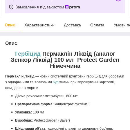
Замовлення під захистом
Опис
Характеристики
Доставка
Оплата
Умови п
Опис
Гербіцид
Пермаклін Ліквід (аналог
Зенкор Ліквід) 100 мл Protect Garden
Німеччина
Пермаклін Ліквід
— новий системний грунтовий гербіцид для боротьби
з однорічними та злаковими
бур
'янами при вирощуванні картоплі,
помідорів та моркви.
Діюча речовина:
метрибузин, 600 г/кг.
Препаративна форма:
концентрат суспензії.
Упаковка:
100 мл
Виробник:
Protect Garden (Bayer)
Шкідливий об'єкт:
однорічні злакові та дводольні бур'яни.