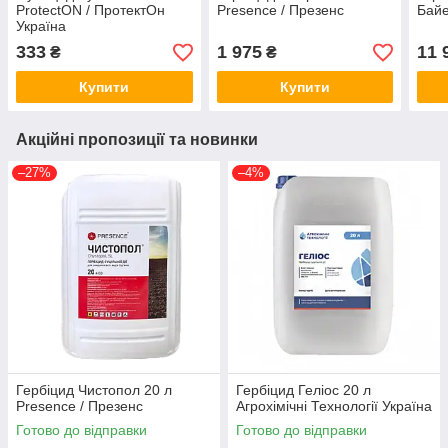
ProtectON / ПротектОн
Presence / Презенс
Байе
Україна
333
1 975
11 
₴
₴
Купити
Купити
Акційні пропозиції та новинки
–27%
–4%
Гербіцид Чистопол 20 л
Гербіцид Геліос 20 л
Presence / Презенс
Агрохімічні Технології Україна
Готово до відправки
Готово до відправки