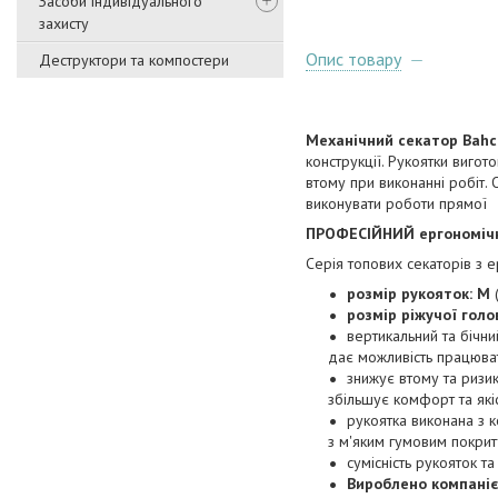
Засоби індивідуального
захисту
Опис товару
Деструктори та компостери
Механічний секатор Bah
конструкції. Рукоятки вигот
втому при виконанні робіт.
виконувати роботи прямої
ПРОФЕСІЙНИЙ ергономіч
Серія топових секаторів з 
розмір рукояток: M
(
розмір ріжучої голо
вертикальний та бічни
дає можливість працюва
знижує втому та ризи
збільшує комфорт та які
рукоятка виконана з 
з м'яким гумовим покритт
сумісність рукояток т
Вироблено компаніє