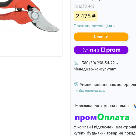
Код:
PX-M2
2 475 ₴
Показати оптові ціни
Купити
Купити з
+380 (50) 258-54-22
Менеджер-консультант
поверненн
за домовленістю
У компанії підключені електронн
купити будь-який товар не покид