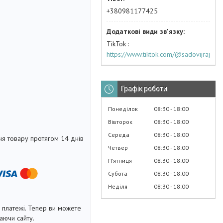
+380981177425
TikTok
https://www.tiktok.com/@sadovijraj
Графік роботи
Понеділок
08:30
18:00
Вівторок
08:30
18:00
Середа
08:30
18:00
я товару протягом 14 днів
Четвер
08:30
18:00
Пʼятниця
08:30
18:00
Субота
08:30
18:00
Неділя
08:30
18:00
і платежі. Тепер ви можете
аючи сайту.