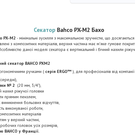
Секатор
Bahco PX-M2 Бахо
co PX-M2
- мінімальні зусилля з максимальною зручністю, що досягаються
овлені з композитних матеріалів, верхня частина має м'яке гумове покри
 Особливістю даної моделі секатора є вертикальний і бічний нахили ріжу
ний секатор BAHCO PXM2
ергономічними ручками (
серія ERGO™
), для професіоналів від компані
середні),
вки № 2
(20 мм, 3/4"),
й нахил ріжучої головки
ти прямим пензлем,
к виникнення больових відчуттів,
сть виконуваної роботи,
композитних матеріалів
ям у верхній частині,
а робочих головок усіх розмірів,
ю BAHCO у Франції.