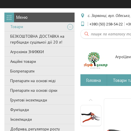
с. Зарванці, вул. Одеська
+380 (50) 258-54-22
+3
Товари
БЕЗКОШТОВНА ДОСТАВКА на
гербіциди суцільної дії 20 л!
Агрохімія ЗНИЖКИ
АгроЦен
Акційні товари
Біопрепарати
Головна
Товари т
Препарати на основі міді
Препарати на основі сірки
Грунтові інсектициди
Фунгіциди
Інсектициди
Добрива, регулятори росту