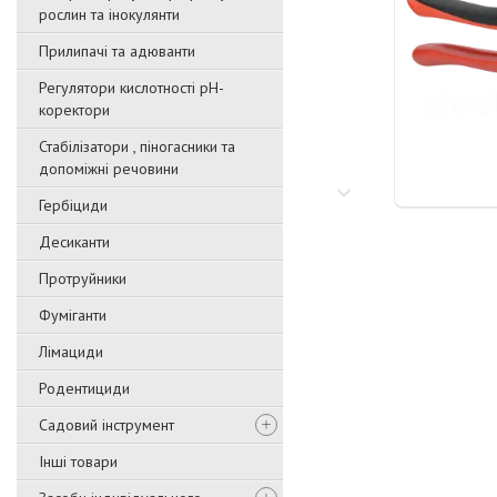
рослин та інокулянти
Прилипачі та адюванти
Регулятори кислотності pН-
коректори
Стабілізатори , піногасники та
допоміжні речовини
Гербіциди
Десиканти
Протруйники
Фуміганти
Лімациди
Родентициди
Садовий інструмент
Інші товари