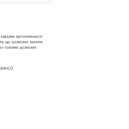
 завдяки ергономічності
ття, що дозволяє знизити
чої головки дозволяє
ї BAHCO.