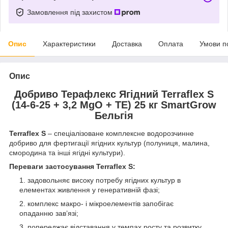
Замовлення під захистом
Опис
Характеристики
Доставка
Оплата
Умови п
Опис
Добриво Терафлекс Ягідний Terraflex S
(14-6-25 + 3,2 MgO + TЕ) 25 кг SmartGrow
Бельгія
Terraflex S
– спеціалізоване комплексне водорозчинне
добриво для фертигації ягідних культур (полуниця, малина,
смородина та інші ягідні культури).
Переваги застосування Terraflex S:
задовольняє високу потребу ягідних культур в
елементах живлення у генеративній фазі;
комплекс макро- і мікроелементів запобігає
опаданню зав’язі;
попереджає відставання у темпах росту та розвитку