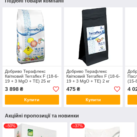
Подібні товари компанії
Добриво Терафлекс
Добриво Терафлекс
Доб
Квітковий Terraflex F (18-6-
Квітковий Terraflex F (18-6-
Пасл
19 + 3 MgO + TЕ) 25 кг
19 + 3 MgO + TЕ) 2 кг
(15-
SmartGrow Бельгія
SmartGrow Бельгія
25 к
3 898
475
4 0
₴
₴
Купити
Купити
Акційні пропозиції та новинки
–50%
–37%