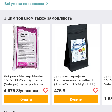
Всі умови повернення
З цим товаром також замовляють
Добриво Мастер Master
Добриво Терафлекс
Добр
15+5+30 25 кг Syngenta
Пасльоновий Terraflex Т
15+5
(Valagro) Валагро Італія
(15-8-25 + 3.5 MgO + TЕ)
Vala
2 кг SmartGrow Бельгія
4 675
475
₴/упаковка
₴
1 6
Купити
Купити