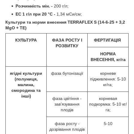
Розчинність мін. -
200 г/л;
ЕС 1 г/л при 20 °C -
1,34 мСи/см;
Культури та норми внесення TERRAFLEX S (14-6-25 + 3,2
MgO + TЕ)
КУЛЬТУРА
ФАЗА РОСТУ І
ФЕРТИГАЦІЯ
РОЗВИТКУ
НОРМА
ВНЕСЕННЯ, кг/га
ягідні культури
фаза бутонізації
корневе
(полуниця,
підживлення: 5-10
малина,
кг/га;
смородина та
інші)
фаза цвітіння -
корневая
зав’язування
подкормка: 5-10 кг/
плодів
га;
фаза росту -
5-10
дозрівання плодів