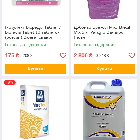
Інокулянт Біорадіс Таблет /
Добриво Брексіл Мікс Brexil
Bioradis Tablet 10 таблеток
Mix 5 кг Valagro Валагро
(розсип) Bioera Іспанія
Італія
Готово до відправки
Готово до відправки
175
2 800
₴
₴
208 ₴
3 248 ₴
Купити
Купити
–9%