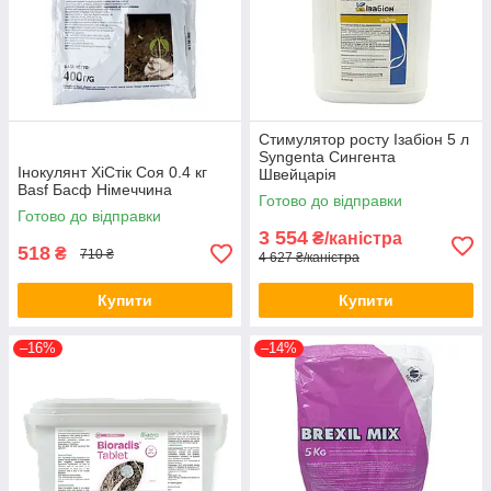
Стимулятор росту Ізабіон 5 л
Syngenta Сингента
Інокулянт ХіСтік Соя 0.4 кг
Швейцарія
Basf Басф Німеччина
Готово до відправки
Готово до відправки
3 554
₴/каністра
518
₴
710 ₴
4 627 ₴/каністра
Купити
Купити
–16%
–14%