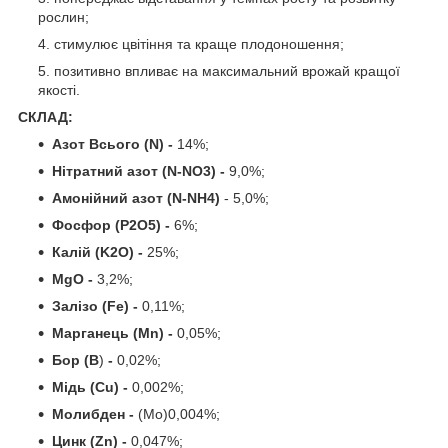
рослин;
стимулює цвітіння та краще плодоношення;
позитивно впливає на максимальний врожай кращої
якості.
СКЛАД:
Азот Всього (N) -
14%;
Нітратний азот (N-NO
3
) -
9,0%;
Амонійний азот (N-NН
4
)
- 5,0%;
Фосфор (P
2
O
5
)
-
6%;
Калій (K
2
O)
-
25%;
MgO -
3,2%;
Залізо (Fe)
-
0,11%;
Марганець (Mn) -
0,05%;
Бор (B
)
-
0,02%;
Мідь (Cu)
-
0,002%;
Молибден
-
(Мо)0,004%;
Цинк (Zn) -
0,047%;