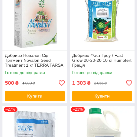
Добриво Новалон Сід
Добриво Фаст Гроу / Fast
Трітмент Novalon Seed
Grow 20-20-20 10 кг Humofert
Treatment 1 кг TERRA TARSA
Греція
Туреччина
Готово до відправки
Готово до відправки
500
1 303
₴
₴
1 000 ₴
2 056 ₴
Купити
Купити
–27%
–23%