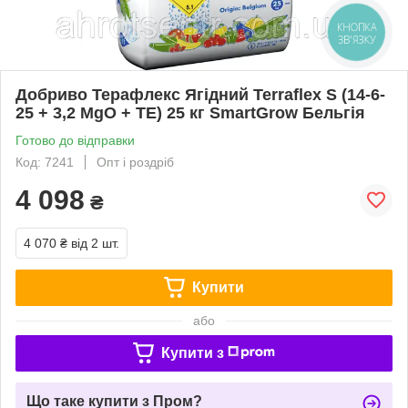
КНОПКА
ЗВ'ЯЗКУ
Добриво Терафлекс Ягідний Terraflex S (14-6-
25 + 3,2 MgO + TЕ) 25 кг SmartGrow Бельгія
Готово до відправки
Код: 7241
Опт і роздріб
4 098
₴
4 070 ₴
від 2 шт.
Купити
або
Купити з
Що таке купити з Пром?