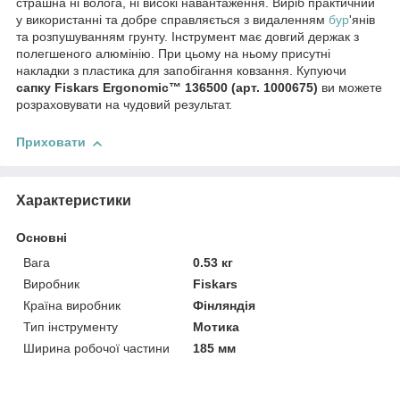
страшна ні волога, ні високі навантаження. Виріб практичний
у використанні та добре справляється з видаленням
бур
'янів
та розпушуванням грунту. Інструмент має довгий держак з
полегшеного алюмінію. При цьому на ньому присутні
накладки з пластика для запобігання ковзання. Купуючи
сапку Fiskars Ergonomic™ 136500 (арт. 1000675)
ви можете
розраховувати на чудовий результат.
Приховати
Характеристики
Основні
Вага
0.53 кг
Виробник
Fiskars
Країна виробник
Фінляндія
Тип інструменту
Мотика
Ширина робочої частини
185 мм