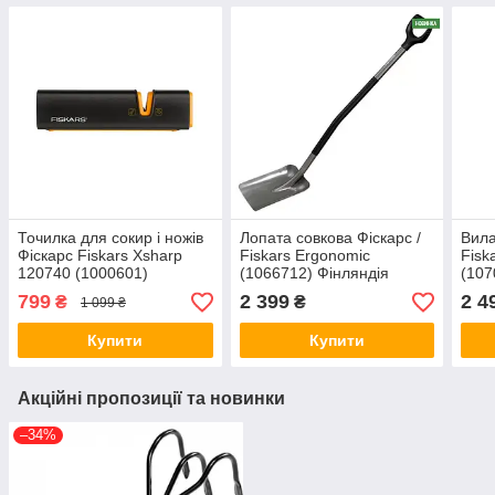
Точилка для сокир і ножів
Лопата совкова Фіскарс /
Вила
Фіскарс Fiskars Xsharp
Fiskars Ergonomic
Fisk
120740 (1000601)
(1066712) Фінляндія
(107
Фінляндія
799
2 399
2 4
₴
₴
1 099 ₴
Купити
Купити
Акційні пропозиції та новинки
–34%