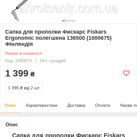
Сапка для прополки Фискарс Fiskars
Ergonomic полегшена 136500 (1000675)
Фінляндія
Немає в наявності
Код: 1000675
Опт і роздріб
1 399
₴
1 395 ₴
від 2 шт.
Опис
Характеристики
Доставка
Оплата
Умови п
Опис
Сапка для прополки Фискарс Fiskars