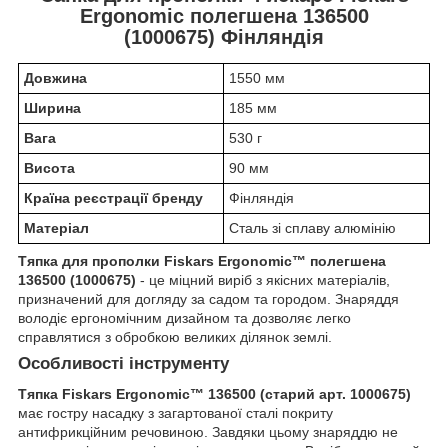
Ergonomic полегшена 136500
(1000675) Фінляндія
Довжина
1550 мм
Ширина
185 мм
Вага
530 г
Висота
90 мм
Країна реєстрації бренду
Фінляндія
Матеріал
Сталь зі сплаву алюмінію
Тяпка для прополки Fiskars Ergonomic™ полегшена
136500 (1000675)
- це міцний виріб з якісних матеріалів,
призначений для догляду за садом та городом. Знаряддя
володіє ергономічним дизайном та дозволяє легко
справлятися з обробкою великих ділянок землі.
Особливості інструменту
Тяпка Fiskars Ergonomic™ 136500 (старий арт. 1000675)
має гостру насадку з загартованої сталі покриту
антифрикційним речовиною. Завдяки цьому знаряддю не