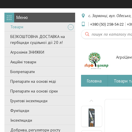
с. Зарванці, вул. Одеська
+380 (50) 258-54-22
+3
Товари
БЕЗКОШТОВНА ДОСТАВКА на
гербіциди суцільної дії 20 л!
Агрохімія ЗНИЖКИ
АгроЦен
Акційні товари
Біопрепарати
Головна
Товари т
Препарати на основі міді
Препарати на основі сірки
Грунтові інсектициди
Фунгіциди
Інсектициди
Добрива, регулятори росту