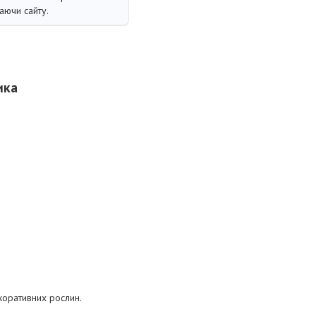
аючи сайту.
ика
коративних рослин.