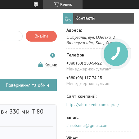
Кошик
Контакти
Знайти
с. Зарванці, вул. Одеська, 2
Вінницька обл., Київ, Україна
+380 (50) 258-54-22
Кошик
Менеджер-консультант
+380 (98) 117-74-25
Менеджер-консультант
Повернення та обмін
https://ahrotsentr.com.ua/ua/
ави 330 мм T-80
ahrotsentr@gmail.com