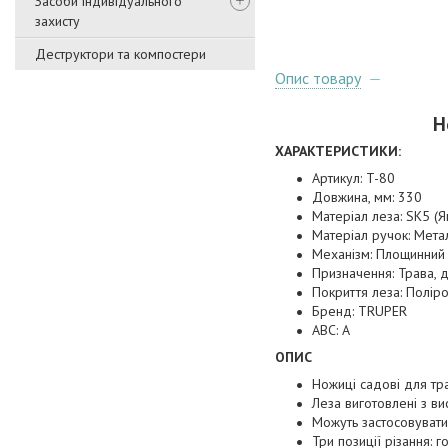
Засоби індивідуального
захисту
Деструктори та компостери
Опис товару
Н
ХАРАКТЕРИСТИКИ:
Артикул: T-80
Довжина, мм: 330
Матеріал леза: SK5 (Я
Матеріал ручок: Мета
Механізм: Площинний
Призначення: Трава, д
Покриття леза: Полір
Бренд: TRUPER
ABC: A
ОПИС
Ножиці садові для т
Леза виготовлені з ви
Можуть застосовувати
Три позиції різання: 