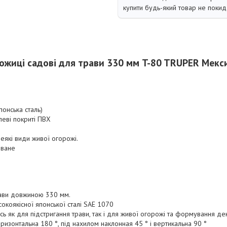
купити будь-який товар не покид
ожиці садові для трави 330 мм T-80 TRUPER Мекс
понська сталь)
леві покриті ПВХ
еякі види живої огорожі.
оване
рави довжиною 330 мм.
сокоякісної японської сталі SAE 1070
сь як для підстригання трави, так і для живої огорожі та формування де
горизонтальна 180 °, під нахилом наклонная 45 ° і вертикальна 90 °