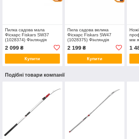
Пилка садова мала
Пила садова велика
Ножі
Фіскарс Fiskars SW37
Фіскарс Fiskars SW47
проф
(1028374) Фінляндія
(1028375) Фінляндія
мм я
(296
2 099
2 199
1 4
₴
₴
Іспа
Купити
Купити
Подібні товари компанії