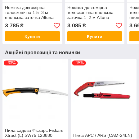
Ножівка довгомірна
Ножівка довгомірна
Ножі
телескопічна 1.5–3 м
телескопічна японська
теле
японська заточка Altuna
заточка 1–2 м Altuna
япон
(90708.A) Іспанія
(90820.A) Іспанія
Altu
3 785
3 085
3 6
₴
₴
Купити
Купити
Акційні пропозиції та новинки
–33%
–15%
Пила садова Фіскарс Fiskars
Xtract (L) SW75 123880
Пила АРС / ARS (CAM-24LN)