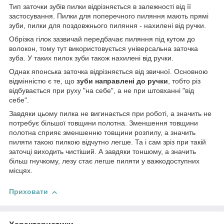
Тип заточки зубів пилки відрізняється в залежності від її
застосування. Пилки для поперечного пиляння мають прямі
зуби, пилки для поздовжнього пиляння - нахилені від ручки.
Обрізка гілок зазвичай передбачає пиляння під кутом до
волокон, тому тут використовується універсальна заточка
зуба. У таких пилок зуби також нахилені від ручки.
Однак японська заточка відрізняється від звичної. Основною
відмінністю є те, що
зуби направлені до ручки
, тобто різ
відбувається при руху "на себе", а не при штовханні "від
себе".
Завдяки цьому пилка не вигинається при роботі, а значить не
потребує більшої товщини полотна. Зменшення товщини
полотна сприяє зменшенню товщини розпилу, а значить
пиляти такою пилкою відчутно легше. Та і сам зріз при такій
заточці виходить чистіший. А завдяки тоншому, а значить
більш гнучкому, лезу стає легше пиляти у важкодоступних
місцях.
Приховати