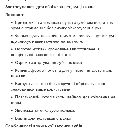
Застосування: для
обрізки дерев, кущів тощо
Переваги
:
Ергономічна алюмінієва ручка з гумовим покриттям -
зручне утримання без ризику зісковзування рук.
Форма ручки дозволяє тримати ножівку в прямій руці,
що знижує навантаження на зап'ястя.
Полотно ножівки хромоване і виготовлене із
спеціальної високоякісної сталі.
Окреме загартування зубів ножівки.
Конічна форма полотна для уникнення застрягань
ножівки.
Вигнуте лезо для більш зручної обрізки гілок що
знаходяться вище користувача.
Пластиковий чохол з кронштейном для кріплення на
поясі.
Японська заточка зубів ножівки.
Вирізи для екстракції стружки
Особливості японської заточки зубів
: