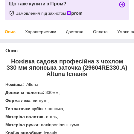
Що таке купити з Пром?
Замовлення під захистом
Опис
Характеристики
Доставка
Оплата
Умови п
Опис
Ножівка садова професійна з чохлом
330 мм японська заточка (29604RE330.A)
Altuna Іспанія
Ножівка:
Altuna
Довжина полотна:
330мм;
Форма леза
: вигнуте;
Тип заточки зубів
: японська;
Матеріал полотна:
сталь;
Матеріал ручки:
поліпропілен+ гума
Країна виробник:
Іспанія.