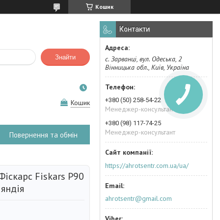
Кошик
Контакти
Знайти
с. Зарванці, вул. Одеська, 2
Вінницька обл., Київ, Україна
+380 (50) 258-54-22
Кошик
Менеджер-консультант
+380 (98) 117-74-25
Менеджер-консультант
Повернення та обмін
https://ahrotsentr.com.ua/ua/
іскарс Fiskars P90
ляндія
ahrotsentr@gmail.com