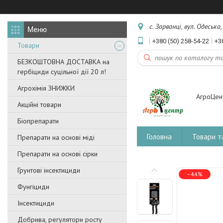
с. Зарванці, вул. Одеська
+380 (50) 258-54-22
+3
Товари
БЕЗКОШТОВНА ДОСТАВКА на
гербіциди суцільної дії 20 л!
Агрохімія ЗНИЖКИ
АгроЦен
Акційні товари
Біопрепарати
Головна
Товари т
Препарати на основі міді
Препарати на основі сірки
Грунтові інсектициди
–44%
Фунгіциди
Інсектициди
Добрива, регулятори росту