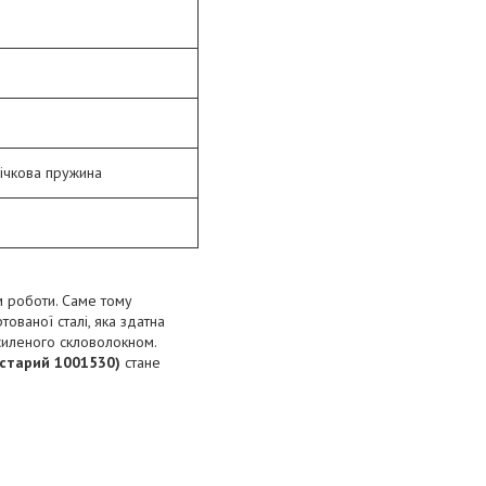
річкова пружина
 роботи. Саме тому
ованої сталі, яка здатна
осиленого скловолокном.
 старий 1001530)
стане