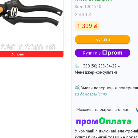
Код:
1001530
2 499 ₴
1 399 ₴
Купити
Купити з
26 днів
+380 (50) 258-54-22
Менеджер-консультант
поверненн
за домовленістю
У компанії підключені електронн
купити будь-який товар не покид