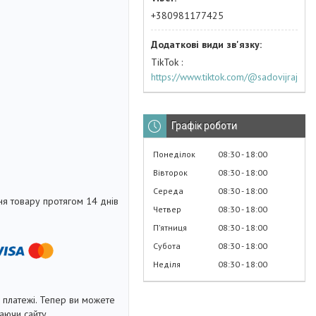
+380981177425
TikTok
https://www.tiktok.com/@sadovijraj
Графік роботи
Понеділок
08:30
18:00
Вівторок
08:30
18:00
Середа
08:30
18:00
я товару протягом 14 днів
Четвер
08:30
18:00
Пʼятниця
08:30
18:00
Субота
08:30
18:00
Неділя
08:30
18:00
і платежі. Тепер ви можете
аючи сайту.