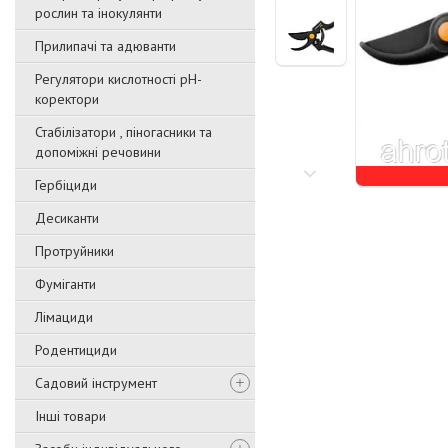
рослин та інокулянти
Прилипачі та адюванти
Регулятори кислотності pН-
коректори
Стабілізатори , піногасники та
допоміжні речовини
Гербіциди
Десиканти
Протруйники
Фуміганти
Лімациди
Родентициди
Садовий інструмент
Інші товари