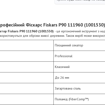
рофесійний Фіскарс Fiskars P90 111960 (1001530)
атор Fiskars P90 111960 (1001530)
- це ергономічний інструмент з н
ористовується для обрізки живої деревини. Також виріб може використ
Площинний секатор
Professional
Класичний
До 26 мм
Загартована сталь
Поліамід (FiberComp™)