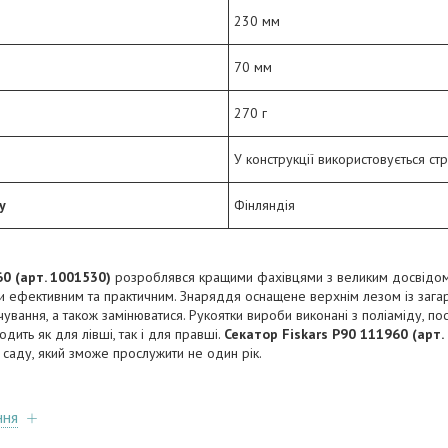
230 мм
70 мм
270 г
У конструкції використовується ст
у
Фінляндія
60 (арт. 1001530)
розроблявся кращими фахівцями з великим досвідом
ки ефективним та практичним. Знаряддя оснащене верхнім лезом із загарт
чування, а також замінюватися. Рукоятки вироби виконані з поліаміду, п
ить як для лівші, так і для правші.
Секатор Fiskars P90 111960 (арт.
саду, який зможе прослужити не один рік.
ння