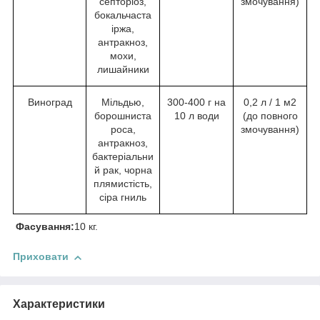
септоріоз,
змочування)
бокальчаста
іржа,
антракноз,
мохи,
лишайники
Виноград
Мільдью,
300-400 г на
0,2 л / 1 м2
борошниста
10 л води
(до повного
роса,
змочування)
антракноз,
бактеріальни
й рак, чорна
плямистість,
сіра гниль
Фасування
:
10 кг.
Приховати
Характеристики