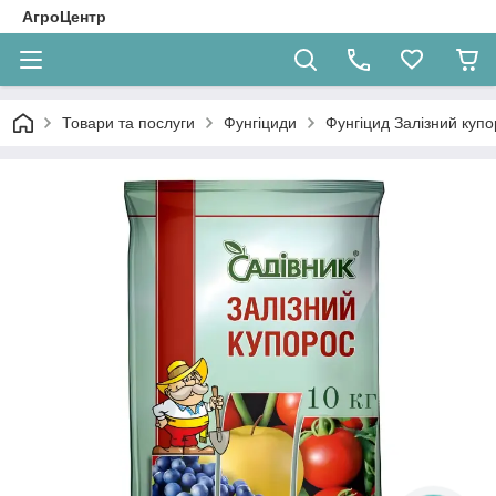
АгроЦентр
Товари та послуги
Фунгіциди
Фунгіцид Залізний купо