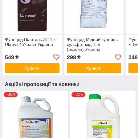
Фунгіцид Цілитель ЗП 1 кг
Фунгіцид Мідний купорос
Фунг
Ukravit / Укравіт Україна
сульфат міді 1 кг
кг І
(розсип) Україна
548
298
248
₴
₴
Купити
Купити
Акційні пропозиції та новинки
–36%
–32%