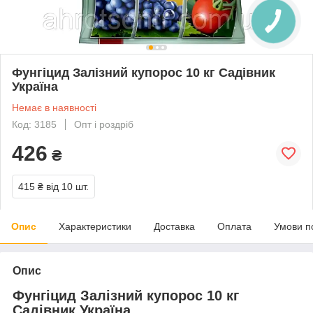
Фунгіцид Залізний купорос 10 кг Садівник
Україна
Немає в наявності
Код: 3185
Опт і роздріб
426
₴
415 ₴
від 10 шт.
Опис
Характеристики
Доставка
Оплата
Умови п
Опис
Фунгіцид Залізний купорос 10 кг
Садівник Україна