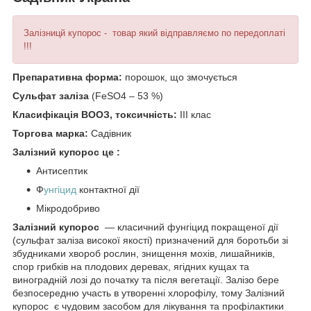
Залізницй купорос - товар який відправляємо по передоплаті
!!!
Препаративна форма:
порошок, що змочується
Сульфат заліза
(FeSO4 – 53 %)
Класифікація ВООЗ, токсичність:
ІІІ клас
Торгова марка:
Садівник
Залізний купорос це :
Антисептик
Ф
унгіцид
контактної дії
Мікродобриво
Залізний купорос
— класичний фунгіцид покращеної дії
(сульфат заліза високої якості) призначений для боротьби зі
збудниками хвороб рослин, знищення мохів, лишайників,
спор грибків на плодових деревах, ягідних кущах та
виноградній лозі до початку та після вегетації. Залізо бере
безпосередню участь в утворенні хлорофілу, тому Залізний
купорос є чудовим засобом для лікування та профілактики