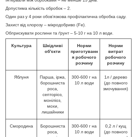
Інтервали між обробками – не менше 15 днів.
Допустима кількість обробок – 2.
Один раз у 4 роки обов’язкова профілактична обробка саду.
Захист від хлорозу – мікродобриво (Fe).
Обприскувати рослини та ґрунт – 5-10 г на 10 л води.
Культура
Шкідливі
Норми
Норми
об'єкти
приготуванн
витрат
я робочого
робочого
розчину
розчину
Яблуня
Парша, іржа,
300-600 г на
1л / дерево
борошниста
10 л води
(до повного
роса,
змочування)
септоріоз,
моніліоз,
мохи,
лишайники
Смородина
Борошниста
300-600 г на
0,2 л / кущ
роса,
10 л води
(до повного