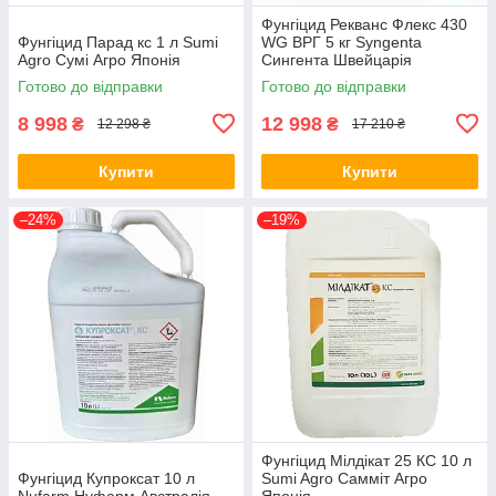
Фунгіцид Рекванс Флекс 430
Фунгіцид Парад кс 1 л Sumi
WG ВРГ 5 кг Syngenta
Agro Сумі Агро Японія
Сингента Швейцарія
Готово до відправки
Готово до відправки
8 998
12 998
₴
₴
12 298 ₴
17 210 ₴
Купити
Купити
–24%
–19%
Фунгіцид Мілдікат 25 КС 10 л
Фунгіцид Купроксат 10 л
Sumi Agro Самміт Агро
Nufarm Нуфарм Австралія
Японія