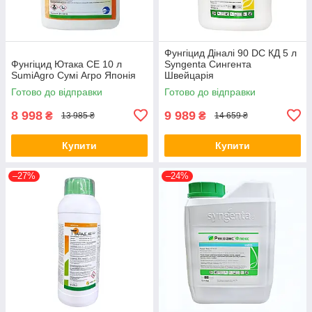
Фунгіцид Діналі 90 DC КД 5 л
Фунгіцид Ютака СЕ 10 л
Syngenta Сингента
SumiAgro Сумі Агро Японія
Швейцарія
Готово до відправки
Готово до відправки
8 998
9 989
₴
₴
13 985 ₴
14 659 ₴
Купити
Купити
–27%
–24%