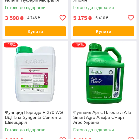
Готово до відправки
Готово до відправки
3 598
5 175
₴
₴
4 746 ₴
6 410 ₴
Купити
Купити
–19%
–16%
Фунгіцид Пергадо R 270 WG
Фунгіцид Артіс Плюс 5 л Alfa
ВДГ 5 кг Syngenta Сингента
Smart Agro Альфа Смарт
Швейцарія
Агро Україна
Готово до відправки
Готово до відправки