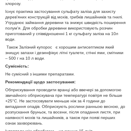
хлорозу.
Існує практика застосування сульфату заліза для захисту
дерев'яних конструкцій від мохів, грибків лишайників та гнилі.
Утруднює займання деревини та знижує швидкість поширення
полум'я. Для обробки деревини використовують розчин
приготований у співвідношенні 1 кг сульфату заліза на 10л
води.
Також Залізний купорос є хорошим антисептиком який
знищує запахи і дезинфікує літні туалети, стічні ями, смітники
– 500 г на 10 л води.
Сумісність:
Не сумісний з іншими препаратами.
Рекомендації щодо застосування:
Обприскування проводити вранці або ввечері за допомогою
звичайного обприскувача при температурі повітря не більше
+25°С. Не застосовувати меньше ніж за 4 години до
випадання опадів. Обприскують рослини ранньою весною, до
розпускання бруньок, та восени, після опадання листя, при
наявності мохів та лишайників, а також при появі перших
ознак захворювань.