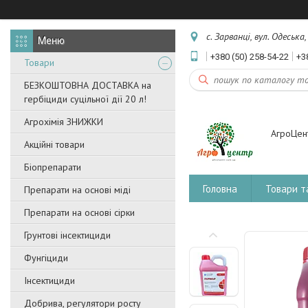
с. Зарванці, вул. Одеська
+380 (50) 258-54-22
+3
Товари
БЕЗКОШТОВНА ДОСТАВКА на
гербіциди суцільної дії 20 л!
Агрохімія ЗНИЖКИ
АгроЦен
Акційні товари
Біопрепарати
Головна
Товари т
Препарати на основі міді
Препарати на основі сірки
Грунтові інсектициди
Фунгіциди
Інсектициди
Добрива, регулятори росту