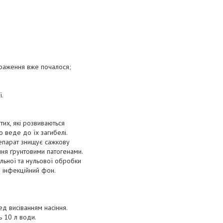
ураження вже почалося;
ї.
тих, які розвиваються
о веде до їх загибелі.
епарат знищує сажкову
ння ґрунтовими патогенами.
льної та нульової обробки
й інфекційний фон.
д висіванням насіння.
ь 10 л води.