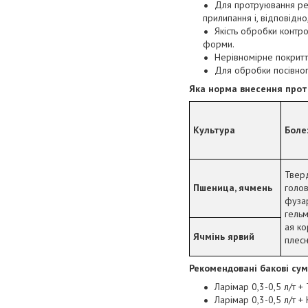
Для протруювання ре
прилипання і, відповідно
Якість обробки контр
форми.
Нерівномірне покритт
Для обробки посівног
Яка норма внесення
прот
Культура
Боле
Твер
Пшеница, ячмень
голов
фуза
гель
ая ко
Ячмінь ярвий
плес
Рекомендовані бакові сум
Ларімар 0,3-0,5 л/т +
Ларімар 0,3-0,5 л/т + 