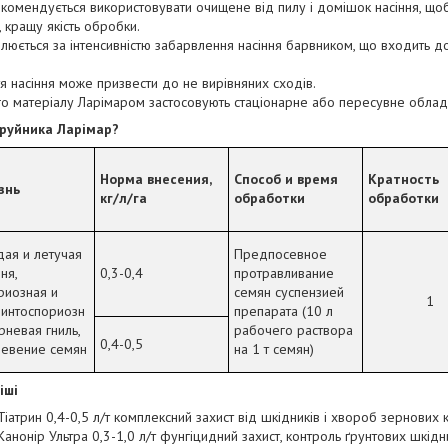
комендується використовувати очищене від пилу і домішок насіння, щ
, кращу якість обробки.
олюється за інтенсивністю забарвлення насіння барвником, що входить д
я насіння може призвести до не вирівняних сходів.
о матеріалу Ларімаром застосовують стаціонарне або пересувне облад
руйника
Ларімар?
Норма внесения,
Способ и время
Кратность
знь
кг/л/га
обработки
обработки
дая и летучая
Предпосевное
ня,
0,3-0,4
протравливание
риозная и
семян суспензией
1
минтоспориозн
препарата (10 л
рневая гниль,
рабочего раствора
0,4-0,5
невение семян
на 1 т семян)
іші
 Тіатрин 0,4-0,5 л/т комплексний захист від шкідників і хвороб зернових
Канонір Ультра 0,3-1,0 л/т фунгіцидний захист, контроль ґрунтових шкідни