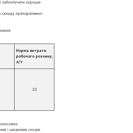
об забезпечити хороше
о складу препаративної
нання.
Норма витрати
робочого розчину,
л/т
10
 колосових
ків і шкідників сходів.