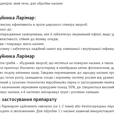
ентрат, який тече, для обробки насіння
уйника
Ларімар
:
високу ефективність в проти широкого спектра хвороб;
ної дії;
попередження захворювань, але й забезпечує лікувальний ефект, якщо 
властивості, стійкий до впливу опадів;
аю і покращує якість насіння;
лину і забезпечує надійний захист від зовнішньої і внутрішньої інфекці
уйника
Ларімар
ок грибів – збудників хвороб, що містяться на поверхні насіння, а також 
л пригнічує біосинтез ергостерину в мембранах клітин фітопатогенів, щ
с поділу клітинних ядер. Завдяки переміщенню до зародку насіння, пр
я до точок росту, захищаючи сходи і кореневу систему рослин від ураже
нний у сучасних технологіях виробництва зерна із застосуванням мініма
ах і насиченням зерновими культурами понад 50%, де створюється високи
ікує насіння, а й частково знезаражує ґрунт і рослинні залишки.
 застосування препарату
 Ларімаром здійснюють завчасно (за 1-2 тижні) або безпосередньо пере
одити зі зволоженням. Для обробки 1 т насіння зазвичай використовуют