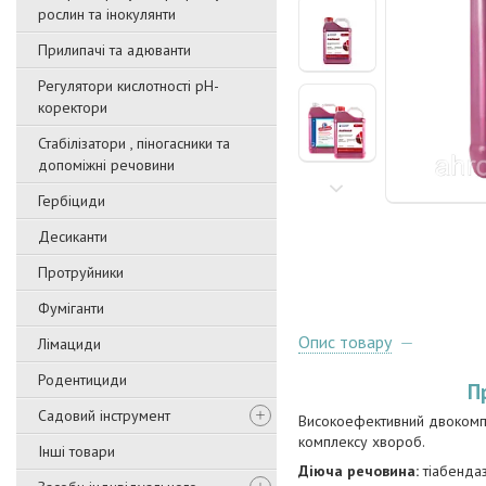
рослин та інокулянти
Прилипачі та адюванти
Регулятори кислотності pН-
коректори
Стабілізатори , піногасники та
допоміжні речовини
Гербіциди
Десиканти
Протруйники
Фуміганти
Опис товару
Лімациди
Родентициди
П
Садовий інструмент
Високоефективний двокомп
комплексу хвороб.
Інші товари
Діюча речовина:
тіабендазо