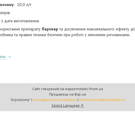
озчину:
10,0 л/т
літрів
 з дати виготовлення.
користання препарату
Ларімар
та досягнення максимального ефекту дії
робника та правил техніки безпеки при роботі з хімічними речовинами.
ння
Сайт створений на маркетплейсі
Prom.ua
Продавець на Bigl.ua
"АгроЦентр" |
Поскаржитися на контент
|
Політика конфіденційності
Select Language
▼