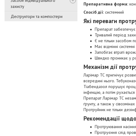
Засоби індивідуального
П
репаративна форма:
конц
захисту
Спосіб дії:
системний
Деструктори та компостери
Які переваги
протр
Препарат забезпечує 
Тривалий період захис
Є не тільки засобом 
Має відмінні системні 
Запобігає втраті врож
Швидко проникає у рос
Механізм дії
протр
Ларімар ТС пригнічує розвит
всередині нього. Тебуконазо
Тіабендазол порушує проце
інфекцію, а потім рухаєтьс
Препарат Ларімар ТС незамі
ґрунту, а також у сівозмін
Протруйник не тільки дезінф
Рекомендації щодо
Протруювання насіння
Протруєння слід пров