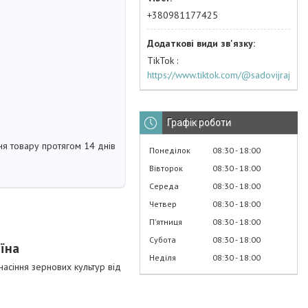
+380981177425
TikTok
https://www.tiktok.com/@sadovijraj
Графік роботи
я товару протягом 14 днів
Понеділок
08:30
18:00
Вівторок
08:30
18:00
Середа
08:30
18:00
Четвер
08:30
18:00
Пʼятниця
08:30
18:00
Субота
08:30
18:00
їна
Неділя
08:30
18:00
асіння зернових культур від