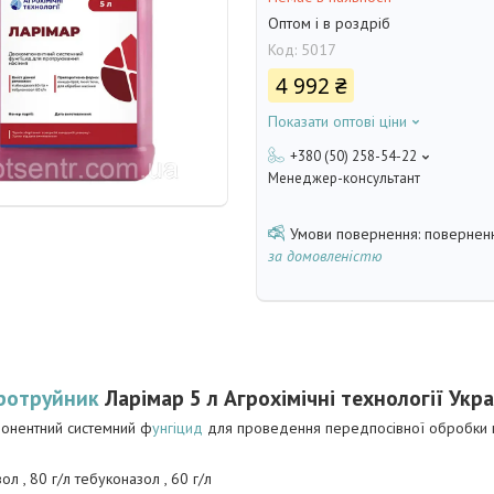
Оптом і в роздріб
Код:
5017
4 992 ₴
Показати оптові ціни
+380 (50) 258-54-22
Менеджер-консультант
поверненн
за домовленістю
ротруйник
Ларімар 5 л Агрохімічні технології Укра
онентний системний ф
унгіцид
для проведення передпосівної обробки н
л , 80 г/л тебуконазол , 60 г/л