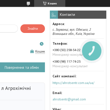
Кошик
Контакти
Знайти
с. Зарванці, вул. Одеська, 2
Вінницька обл., Київ, Україна
+380 (50) 258-54-22
Кошик
КНОПКА
ЗВ'ЯЗКУ
Менеджер-консультант
+380 (98) 117-74-25
Менеджер-консультант
Повернення та обмін
https://ahrotsentr.com.ua/ua/
л Агрохімічні
ahrotsentr@gmail.com