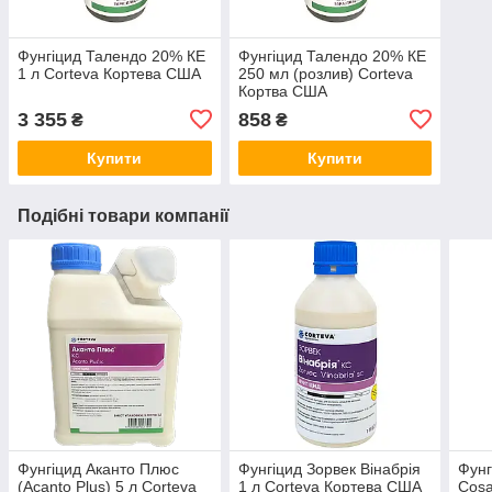
Фунгіцид Талендо 20% КЕ
Фунгіцид Талендо 20% КЕ
1 л Corteva Кортева США
250 мл (розлив) Corteva
Кортва США
3 355
858
₴
₴
Купити
Купити
Подібні товари компанії
Фунгіцид Аканто Плюс
Фунгіцид Зорвек Вінабрія
Фунг
(Acanto Plus) 5 л Corteva
1 л Corteva Кортева США
Cosa