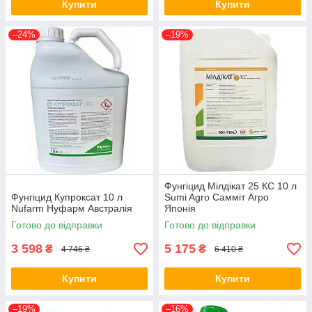
Купити
Купити
–24%
–19%
Фунгіцид Мілдікат 25 КС 10 л
Фунгіцид Купроксат 10 л
Sumi Agro Самміт Агро
Nufarm Нуфарм Австралія
Японія
Готово до відправки
Готово до відправки
3 598
5 175
₴
₴
4 746 ₴
6 410 ₴
Купити
Купити
–19%
–16%