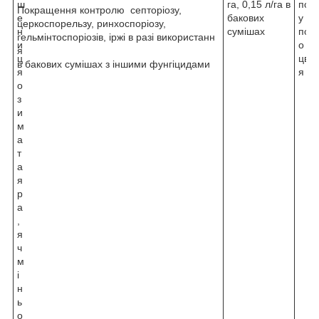
ш
га, 0,15 л/га в
поча
Покращення контролю септоріозу,
е
бакових
у
церкоспорельзу, ринхоспоріозу,
н
сумішах
пов
гельмінтоспоріозів, іржі в разі використанн
и
о
я
ц
цвіт
в бакових сумішах з іншими фунгіцидами
я
я
о
з
и
м
а
т
а
я
р
а
,
я
ч
м
і
н
ь
о