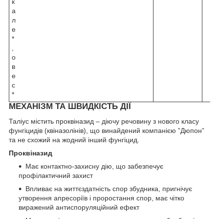
к
а
л
е
*
,
о
в
е
с
*
МЕХАНІЗМ ТА ШВИДКІСТЬ ДІЇ
Таліус містить проквіназид – діючу речовину з нового класу
фунгіцидів (квіназолінів), що винайдений компанією ”Дюпон”
та не схожий на жодний інший фунгіцид.
Проквіназид
Має контактно-захисну дію, що забезпечує
профілактичний захист
Впливає на життєздатність спор збудника, пригнічує
утворення апресоріїв і проростання спор, має чітко
виражений антиспоруляційний ефект