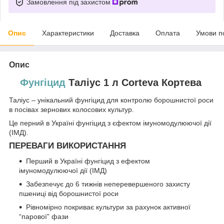
Замовлення під захистом
Опис
Характеристики
Доставка
Оплата
Умови п
Опис
Фунгіцид
Таліус 1 л Corteva Кортева
Таліус – унікальний фунгіцид для контролю борошнистої роси
в посівах зернових колосових культур.
Це перний в Україні фунгіцид з єфектом імуномодулюючої дії
(ІМД).
ПЕРЕВАГИ ВИКОРИСТАННЯ
Перший в Україні фунгіцид з ефектом
імуномодулюючої дії (ІМД)
Забезпечує до 6 тижнів неперевершеного захисту
пшениці від борошнистої роси
Рівномірно покриває культури за рахунок активної
“парової” фази