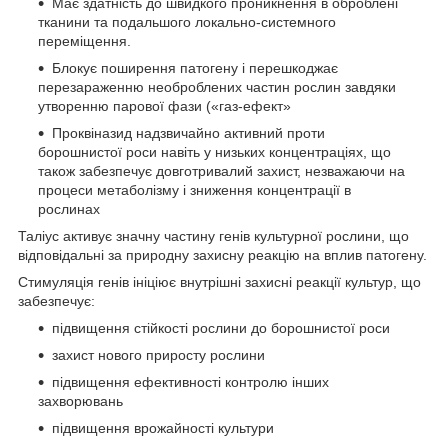
Має здатність до швидкого проникнення в оброблені
тканини та подальшого локально-системного
переміщення.
Блокує поширення патогену і перешкоджає
перезараженню необроблених частин рослин завдяки
утворенню парової фази («газ-ефект»
Проквіназид надзвичайно активний проти
борошнистої роси навіть у низьких концентраціях, що
також забезпечує довготривалий захист, незважаючи на
процеси метаболізму і зниження концентрації в
рослинах
Таліус активує значну частину генів культурної рослини, що
відповідальні за природну захисну реакцію на вплив патогену.
Стимуляція генів ініціює внутрішні захисні реакції культур, що
забезпечує:
підвищення стійкості рослини до борошнистої роси
захист нового приросту рослини
підвищення ефективності контролю інших
захворювань
підвищення врожайності культури