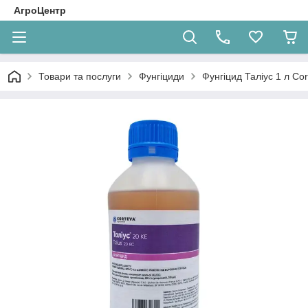
АгроЦентр
Товари та послуги
Фунгіциди
Фунгіцид Таліус 1 л Co