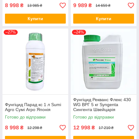
8 998
9 989
₴
₴
13 985 ₴
14 659 ₴
Купити
Купити
–27%
–24%
Фунгіцид Рекванс Флекс 430
Фунгіцид Парад кс 1 л Sumi
WG ВРГ 5 кг Syngenta
Agro Сумі Агро Японія
Сингента Швейцарія
Готово до відправки
Готово до відправки
8 998
12 998
₴
₴
12 298 ₴
17 210 ₴