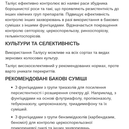
Таліус ефективно контролює всі наявні раси збудника
борошнистої роси та такі, що проявляють резистентність до
інших хімічних груп препаратів. Підвищує ефективність
контролю інших захворювань в разі використання в бакових
сумішах з іншими фунгіцидами. Відзначається покращення
контролю септоріозу, церкоспорельозу, ринхоспоріозу,
гельмінтоспоріозів.
КУЛЬТУРИ ТА СЕЛЕКТИВНІСТЬ
Використання Таліусу можливе на всіх сортах та видах
зернових колосових культур.
Таліус високоселективний у рекомендованих нормах, проте
варто уникати перекриттів.
РЕКОМЕНДОВАНІ БАКОВІ СУМІШІ
З фунгіцидами з групи триазолів для посилення
персистентності і розширення спектру дії. Наприклад, з
фунгіцидами на основі флутриафолу, пропіконазолу,
тебуконазолу, ципроконазолу, триадимефону та їх
сумішей.
З фунгіцидами з групи бензимідазолів (карбендазим,
беноміл) для контролю церкоспорельозної
прикореневої гнилі та інших захворювань.