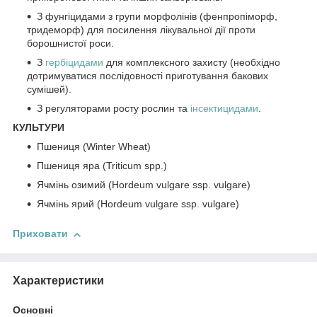
З фунгіцидами з групи морфолінів (фенпропіморф,
тридеморф) для посилення лікувальної дії проти
борошнистої роси.
З
гербіцидами
для комплексного захисту (необхідно
дотримуватися послідовності приготування бакових
сумішей).
З регуляторами росту рослин та
інсектицидами
.
КУЛЬТУРИ
Пшениця (Winter Wheat)
Пшениця яра (Triticum spp.)
Ячмінь озимий (Hordeum vulgare ssp. vulgare)
Ячмінь ярий (Hordeum vulgare ssp. vulgare)
Приховати
Характеристики
Основні