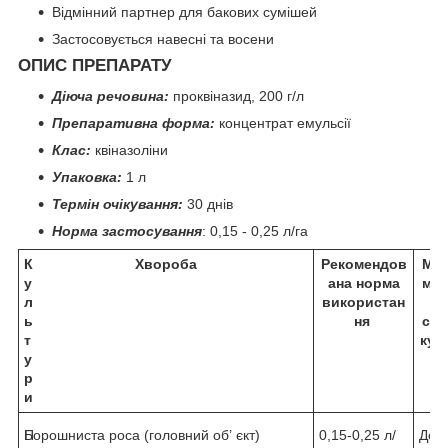
Відмінний партнер для бакових сумішей
Застосовується навесні та восени
ОПИС ПРЕПАРАТУ
Діюча речовина:
проквіназид, 200 г/л
Препаративна форма:
концентрат емульсії
Клас:
квіназоліни
Упаковка:
1 л
Термін очікування:
30 днів
Норма застосування
: 0,15 - 0,25 л/га
К
Хвороба
Рекомендов
Мак
у
ана норма
мал
л
використан
а
ь
ня
ста
т
кул
у
р
р
и
П
Борошниста роса (головний об’ єкт)
0,15-0,25 л/
До