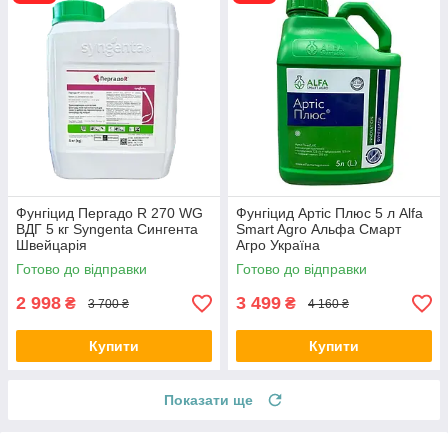
Фунгіцид Пергадо R 270 WG
Фунгіцид Артіс Плюс 5 л Alfa
ВДГ 5 кг Syngenta Сингента
Smart Agro Альфа Смарт
Швейцарія
Агро Україна
Готово до відправки
Готово до відправки
2 998
3 499
₴
₴
3 700 ₴
4 160 ₴
Купити
Купити
Показати ще