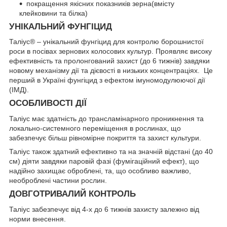
покращення якісних показників зерна(вмісту
клейковини та білка)
УНІКАЛЬНИЙ ФУНГІЦИД
Таліус® – унікальний фунгіцид для контролю борошнистої
роси в посівах зернових колосових культур. Проявляє високу
ефективність та пролонгований захист (до 6 тижнів) завдяки
новому механізму дії та дієвості в низьких концентраціях. Це
перший в Україні фунгіцид з ефектом імуномодулюючої дії
(ІМД).
ОСОБЛИВОСТІ ДІЇ
Таліус має здатність до трансламінарного проникнення та
локально-системного переміщення в рослинах, що
забезпечує більш рівномірне покриття та захист культури.
Таліус також здатний ефективно та на значній відстані (до 40
см) діяти завдяки паровій фазі (фумігаційний ефект), що
надійно захищає оброблені, та, що особливо важливо,
необроблені частини рослин.
ДОВГОТРИВАЛИЙ КОНТРОЛЬ
Таліус забезпечує від 4-х до 6 тижнів захисту залежно від
норми внесення.