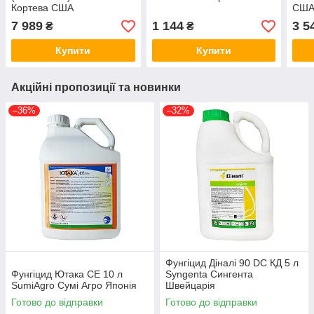
Кортева США
СШ
7 989
1 144
3 5
₴
₴
Купити
Купити
Акційні пропозиції та новинки
–36%
–32%
Фунгіцид Діналі 90 DC КД 5 л
Фунгіцид Ютака СЕ 10 л
Syngenta Сингента
SumiAgro Сумі Агро Японія
Швейцарія
Готово до відправки
Готово до відправки