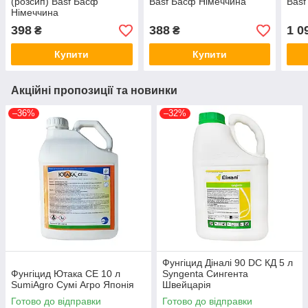
(розсип) Basf Басф
Basf Басф Німеччина
Basf
Німеччина
398
388
1 0
₴
₴
Купити
Купити
Акційні пропозиції та новинки
–36%
–32%
Фунгіцид Діналі 90 DC КД 5 л
Фунгіцид Ютака СЕ 10 л
Syngenta Сингента
SumiAgro Сумі Агро Японія
Швейцарія
Готово до відправки
Готово до відправки