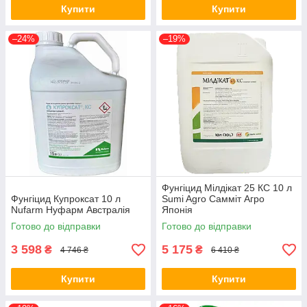
Купити
Купити
–24%
–19%
Фунгіцид Мілдікат 25 КС 10 л
Фунгіцид Купроксат 10 л
Sumi Agro Самміт Агро
Nufarm Нуфарм Австралія
Японія
Готово до відправки
Готово до відправки
3 598
5 175
₴
₴
4 746 ₴
6 410 ₴
Купити
Купити