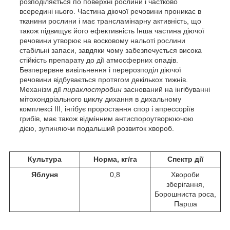
розподіляється по поверхні рослини і частково
всередині нього. Частина діючої речовини проникає в
тканини рослини і має трансламінарну активність, що
також підвищує його ефективність Інша частина діючої
речовини утворює на восковому нальоті рослини
стабільні запаси, завдяки чому забезпечується висока
стійкість препарату до дії атмосферних опадів.
Безперервне вивільнення і перерозподіл діючої
речовини відбувається протягом декількох тижнів.
Механізм дії
пираклостробин
заснований на інгібуванні
мітохондріального циклу дихання в дихальному
комплексі III, інгібує проростання спор і апрессоріїв
грибів, має також відмінним антиспороутворюючою
дією, зупиняючи подальший розвиток хвороб.
Культура
Норма, кг/га
Спектр дії
Яблуня
0,8
Хвороби
зберігання,
Борошниста роса,
Парша