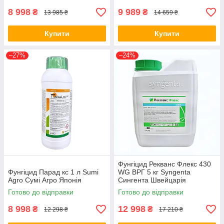
8 998
9 989
₴
₴
13 985 ₴
14 659 ₴
Купити
Купити
–27%
–24%
Фунгіцид Рекванс Флекс 430
Фунгіцид Парад кс 1 л Sumi
WG ВРГ 5 кг Syngenta
Agro Сумі Агро Японія
Сингента Швейцарія
Готово до відправки
Готово до відправки
8 998
12 998
₴
₴
12 298 ₴
17 210 ₴