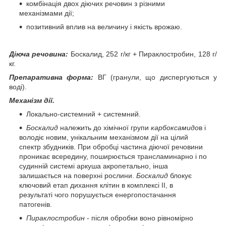
комбінація двох діючих речовин з різними
механізмами дії;
позитивний вплив на величину і якість врожаю.
Діюча речовина:
Боскалид, 252 г/кг + Пираклостробин, 128 г/
кг.
Препаративна форма:
ВГ (гранули, що диспергуються у
воді).
Механізм дії.
Локально-системний + системний.
Боскалид
належить до хімічної групи
карбоксамидо
в і
володіє новим, унікальним механізмом дії на цілий
спектр збудників. При обробці частина діючої речовини
проникає всередину, поширюється трансламинарно і по
судинній системі аркуша акропетально, інша
залишається на поверхні рослини.
Боскалид
блокує
ключовий етап дихання клітин в комплексі II, в
результаті чого порушується енергопостачання
патогенів.
Пираклостробин
- після обробки воно рівномірно