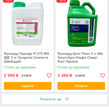
–19%
–16%
Фунгіцид Пергадо R 270 WG
Фунгіцид Артіс Плюс 5 л Alfa
ВДГ 5 кг Syngenta Сингента
Smart Agro Альфа Смарт
Швейцарія
Агро Україна
Готово до відправки
Готово до відправки
2 998
3 499
₴
₴
3 700 ₴
4 160 ₴
Купити
Купити
Показати ще