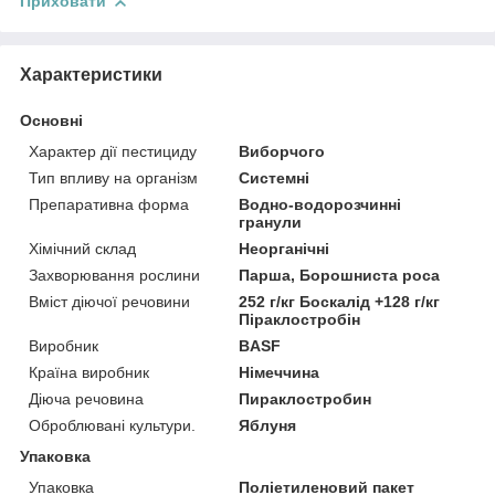
Приховати
Характеристики
Основні
Характер дії пестициду
Виборчого
Тип впливу на організм
Системні
Препаративна форма
Водно-водорозчинні
гранули
Хімічний склад
Неорганічні
Захворювання рослини
Парша, Борошниста роса
Вміст діючої речовини
252 г/кг Боскалід +128 г/кг
Піраклостробін
Виробник
BASF
Країна виробник
Німеччина
Діюча речовина
Пираклостробин
Оброблювані культури.
Яблуня
Упаковка
Упаковка
Поліетиленовий пакет