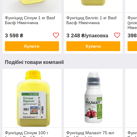
Фунгіцид Сігнум 1 кг Basf
Фунгіцид Белліс 1 кг Basf
Фунг
Басф Німеччина
Басф Німеччина
(роз
Німе
3 598
3 248
398
₴
₴/упаковка
Купити
Купити
Подібні товари компанії
Фунгіцид Сігнум 100 г
Фунгіцид Малахіт 75 мл
Фунг