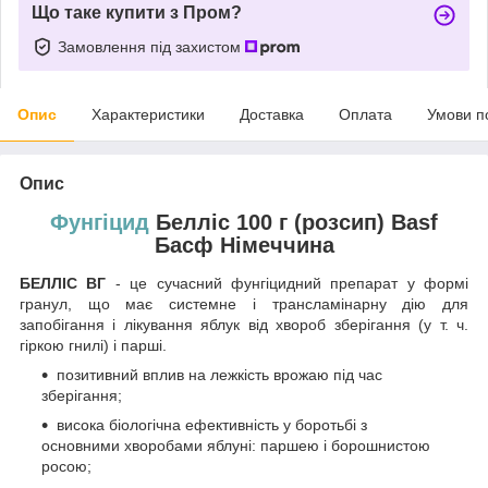
Що таке купити з Пром?
Замовлення під захистом
Опис
Характеристики
Доставка
Оплата
Умови п
Опис
Фунгіцид
Белліс 100 г (розсип) Basf
Басф Німеччина
БЕЛЛІС ВГ
- це сучасний фунгіцидний препарат у формі
гранул, що має системне і трансламінарну дію для
запобігання і лікування яблук від хвороб зберігання (у т. ч.
гіркою гнилі) і парші.
позитивний вплив на лежкість врожаю під час
зберігання;
висока біологічна ефективність у боротьбі з
основними хворобами яблуні: паршею і борошнистою
росою;