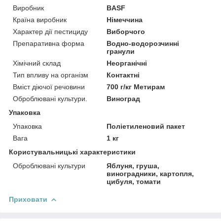
Виробник
BASF
Країна виробник
Німеччина
Характер дії пестициду
Виборчого
Препаративна форма
Водно-водорозчинні
гранули
Хімічний склад
Неорганічні
Тип впливу на організм
Контактні
Вміст діючої речовини
700 г/кг Метирам
Оброблювані культури.
Виноград
Упаковка
Упаковка
Поліетиленовий пакет
Вага
1 кг
Користувальницькі характеристики
Оброблювані культури
Яблуня, груша,
виноградники, картопля,
цибуля, томати
Приховати