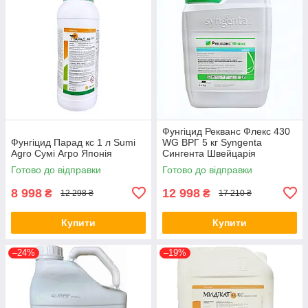
Фунгіцид Рекванс Флекс 430
Фунгіцид Парад кс 1 л Sumi
WG ВРГ 5 кг Syngenta
Agro Сумі Агро Японія
Сингента Швейцарія
Готово до відправки
Готово до відправки
8 998
12 998
₴
₴
12 298 ₴
17 210 ₴
Купити
Купити
–24%
–19%