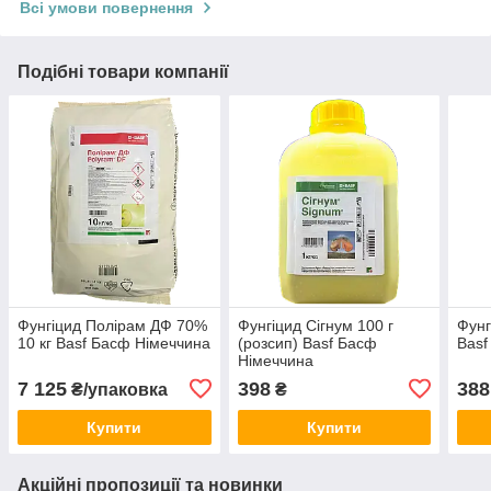
Всі умови повернення
Подібні товари компанії
Фунгіцид Полірам ДФ 70%
Фунгіцид Сігнум 100 г
Фунг
10 кг Basf Басф Німеччина
(розсип) Basf Басф
Basf
Німеччина
7 125
398
388
₴/упаковка
₴
Купити
Купити
Акційні пропозиції та новинки