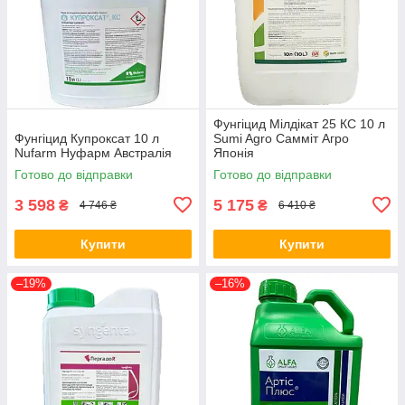
Фунгіцид Мілдікат 25 КС 10 л
Фунгіцид Купроксат 10 л
Sumi Agro Самміт Агро
Nufarm Нуфарм Австралія
Японія
Готово до відправки
Готово до відправки
3 598
5 175
₴
₴
4 746 ₴
6 410 ₴
Купити
Купити
–19%
–16%