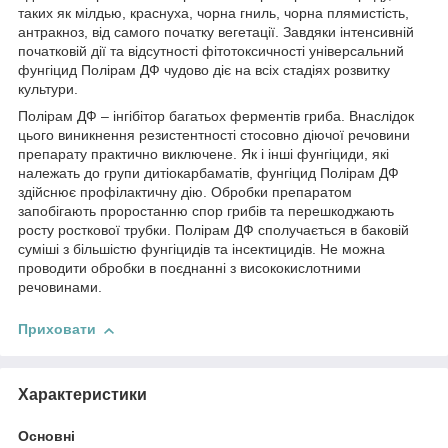
таких як мілдью, краснуха, чорна гниль, чорна плямистість,
антракноз, від самого початку вегетації. Завдяки інтенсивній
початковій дії та відсутності фітотоксичності універсальний
фунгіцид Полірам ДФ чудово діє на всіх стадіях розвитку
культури.
Полірам ДФ – інгібітор багатьох ферментів гриба. Внаслідок
цього виникнення резистентності стосовно діючої речовини
препарату практично виключене. Як і інші фунгіциди, які
належать до групи дитіокарбаматів, фунгіцид Полірам ДФ
здійснює профілактичну дію. Обробки препаратом
запобігають проростанню спор грибів та перешкоджають
росту росткової трубки. Полірам ДФ сполучається в баковій
суміші з більшістю фунгіцидів та інсектицидів. Не можна
проводити обробки в поєднанні з висококислотними
речовинами.
Приховати
Характеристики
Основні