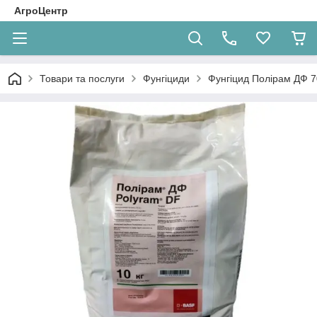
АгроЦентр
Товари та послуги
Фунгіциди
Фунгіцид Полірам ДФ 7