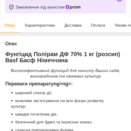
Замовлення під захистом
Опис
Характеристики
Доставка
Оплата
Умови п
Опис
Фунгіцид Полірам ДФ 70% 1 кг (розсип)
Basf Басф Німеччина
Високоефективний фунгiцид для захисту Ваших садiв,
виноградникiв та овочевих культур
Переваги препаратуng>ng>:
широкий спектр дії;
можливе застосування на всіх фазах розвитку
культур;
швидка початкова дія;
безпечний для бджіл та корисних комах;
сучасна препаративна форма.