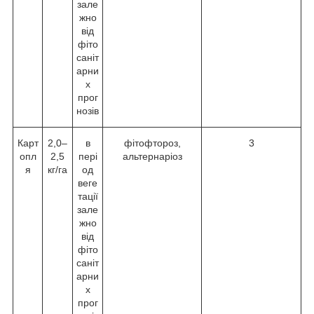
зале
жно
від
фіто
саніт
арни
х
прог
нозів
Карт
2,0–
в
фітофтороз,
3
опл
2,5
пері
альтернаріоз
я
кг/га
од
веге
тації
зале
жно
від
фіто
саніт
арни
х
прог