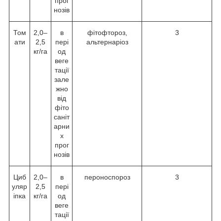
прог
нозів
Том
2,0–
в
фітофтороз,
3
ати
2,5
пері
альтернаріоз
кг/га
од
веге
тації
зале
жно
від
фіто
саніт
арни
х
прог
нозів
Циб
2,0–
в
пероноспороз
3
уляр
2,5
пері
іпка
кг/га
од
веге
тації