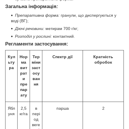
Загальна інформація
:
Препаративна форма:
гранули, що диспергуються у
воді (ВГ);
Діючі речовини:
метирам 700 г/кг;
Розподіл у рослині
:
контактний.
Регламенти застосування:
Кул
Нор
Тер
Спектр дії
Кратність
ьту
ма
міни
обробок
ра
вит
заст
рат
осу
и
ван
пре
ня
пар
ату
Ябл
2,5
в
парша
2
уня
кг/га
пері
од
веге