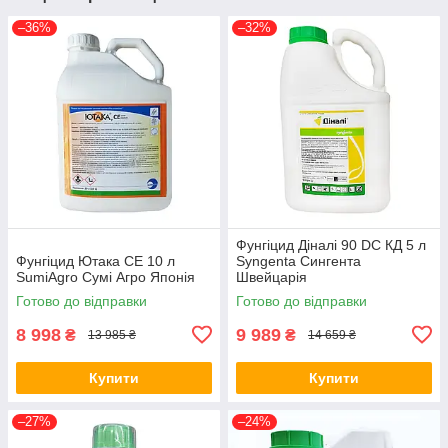
–36%
–32%
Фунгіцид Діналі 90 DC КД 5 л
Фунгіцид Ютака СЕ 10 л
Syngenta Сингента
SumiAgro Сумі Агро Японія
Швейцарія
Готово до відправки
Готово до відправки
8 998
9 989
₴
₴
13 985 ₴
14 659 ₴
Купити
Купити
–27%
–24%