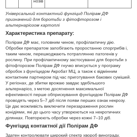
нозів
Універсальний контактний фунгіцид Полірам ДФ
призначений для боротьби з фітофторозом і
альтернаріозом картоплі
Характеристика препарату:
Полірам ДФ має, головним чином, профілактичну дію.
Обробки препаратом запобігають проростанню споргрибів і,
таким чином, перешкоджають потраплянню патогенів у
рослину. При профілактичному застосуванні для боротьби з
фітофторозом Полірам ДФ гнучко вписується у програму
обробок з фунгіцидом Акробат МЦ, а також є відмінним
контактним партнером під час приготування бакових сумішей.
У регіонах, де збитки врожаю завдає здебільшого
альтернаріоз, з метою досягнення максимальної
ефективності перше обприскування фунгіцидом Полірам ДФ
проводять через 5–7 діб після появи перших ознак некрозу.
Це дає можливість виключити перезараження рослин
конідіями, які до цього часу утворюються на некротичних
ділянках. Повторюють обробки через кожні 7–10 діб.
Фунгіцид контактної дії Полірам ДФ
Здатен контролювати широкий спектр хвороб винограду,