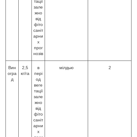
тації
зале
жно
від
фіто
саніт
арни
х
прог
нозів
Вин
2,5
в
мілдью
2
огра
кг/га
пері
д
од
веге
тації
зале
жно
від
фіто
саніт
арни
х