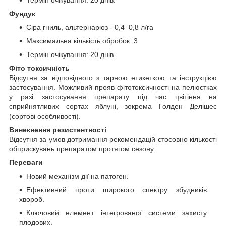
Термін очікування: 20 днів.
Фундук
Сіра гниль, альтернаріоз - 0,4–0,8 л/га
Максимальна кількість обробок: 3
Термін очікування: 20 днів.
Фіто токсичність
Відсутня за відповідного з тарною етикеткою та інструкцією
застосування. Можливий прояв фітотоксичності на пелюстках
у разі застосування препарату під час цвітіння на
сприйнятливих сортах яблуні, зокрема Голден Делішес
(сортові особливості).
Винекнення резистентності
Відсутня за умов дотримання рекомендацій стосовно кількості
обприскувань препаратом протягом сезону.
Переваги
Новий механізм дії на патоген.
Ефективний проти широкого спектру збудників
хвороб.
Ключовий елемент інтегрованої системи захисту
плодових.