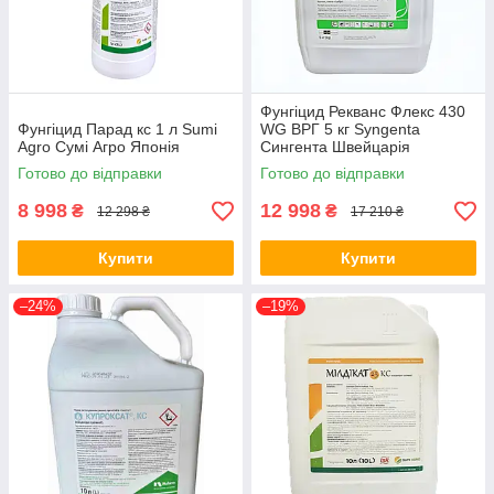
Фунгіцид Рекванс Флекс 430
Фунгіцид Парад кс 1 л Sumi
WG ВРГ 5 кг Syngenta
Agro Сумі Агро Японія
Сингента Швейцарія
Готово до відправки
Готово до відправки
8 998
12 998
₴
₴
12 298 ₴
17 210 ₴
Купити
Купити
–24%
–19%