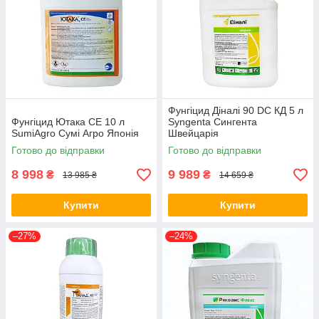
Фунгіцид Діналі 90 DC КД 5 л
Фунгіцид Ютака СЕ 10 л
Syngenta Сингента
SumiAgro Сумі Агро Японія
Швейцарія
Готово до відправки
Готово до відправки
8 998
9 989
₴
₴
13 985 ₴
14 659 ₴
Купити
Купити
–27%
–24%