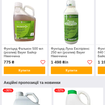
Фунгіцид Фалькон 500 мл
Фунгіцид Луна Експіріенс
Фунг
(розлив) Bayer Байєр
250 мл (розлив) Bayer
840 
Німеччина
Німеччина
Байє
775
1 498
1 1
₴
₴/л
Купити
Купити
Акційні пропозиції та новинки
–36%
–32%