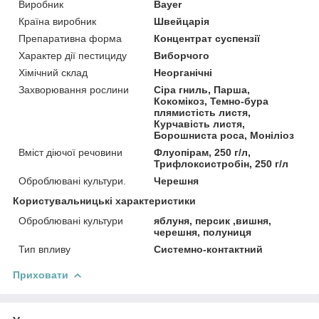
Виробник
Bayer
Країна виробник
Швейцарія
Препаративна форма
Концентрат суспензії
Характер дії пестициду
Виборчого
Хімічний склад
Неорганічні
Захворювання рослини
Сіра гниль, Парша,
Кокомікоз, Темно-бура
плямистість листя,
Курчавість листя,
Борошниста роса, Моніліоз
Вміст діючої речовини
Флуопірам, 250 г/л,
Трифлоксистробін, 250 г/л
Оброблювані культури.
Черешня
Користувальницькі характеристики
Оброблювані культури
яблуня, персик ,вишня,
черешня, полуниця
Тип впливу
Системно-контактний
Приховати