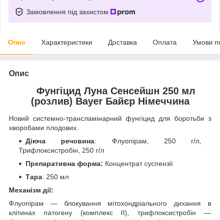
Замовлення під захистом
Опис
Характеристики
Доставка
Оплата
Умови п
Опис
Фунгіцид Луна Сенсейшн 250 мл
(розлив) Bayer Байєр Німеччина
Новий системно-трансламінарний фунгіцид для боротьби з
хворобами плодових.
Діюча речовина
: Флуопірам, 250 г/л,
Трифлоксистробін, 250 г/л
Препаративна форма:
Концентрат суспензії
Тара
: 250 мл
Механізм дії:
Флуопірам — блокування мітохондріального дихання в
клітинах патогену (комплекс ІІ), трифлоксистробін —