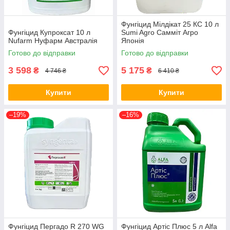
Фунгіцид Мілдікат 25 КС 10 л
Фунгіцид Купроксат 10 л
Sumi Agro Самміт Агро
Nufarm Нуфарм Австралія
Японія
Готово до відправки
Готово до відправки
3 598
5 175
₴
₴
4 746 ₴
6 410 ₴
Купити
Купити
–19%
–16%
Фунгіцид Пергадо R 270 WG
Фунгіцид Артіс Плюс 5 л Alfa