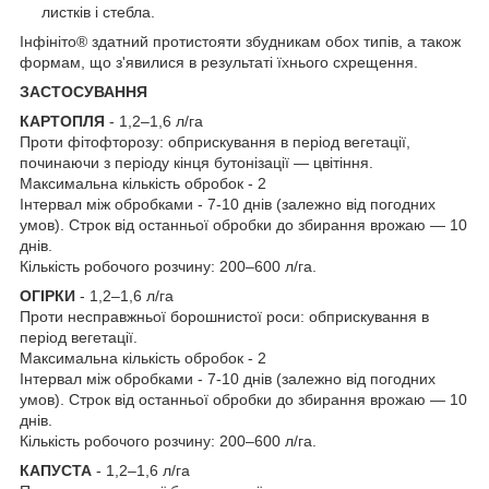
листків і стебла.
Інфініто
®
здатний протистояти збудникам обох типів, а також
формам, що з'явилися в результаті їхнього схрещення.
ЗАСТОСУВАННЯ
КАРТОПЛЯ
- 1,2–1,6 л/га
Проти фітофторозу: обприскування в період вегетації,
починаючи з періоду кінця бутонізації — цвітіння.
Максимальна кількість обробок - 2
Інтервал між обробками - 7-10 днів (залежно від погодних
умов). Строк від останньої обробки до збирання врожаю — 10
днів.
Кількість робочого розчину: 200–600 л/га.
ОГІРКИ
- 1,2–1,6 л/га
Проти несправжньої борошнистої роси: обприскування в
період вегетації.
Максимальна кількість обробок - 2
Інтервал між обробками - 7-10 днів (залежно від погодних
умов). Строк від останньої обробки до збирання врожаю — 10
днів.
Кількість робочого розчину: 200–600 л/га.
КАПУСТА
- 1,2–1,6 л/га