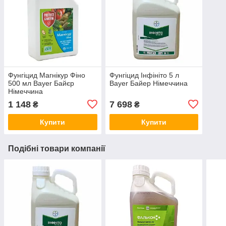
Фунгіцид Магнікур Фіно
Фунгіцид Інфініто 5 л
500 мл Bayer Байєр
Bayer Байер Німеччина
Німеччина
1 148
7 698
₴
₴
Купити
Купити
Подібні товари компанії