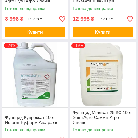
Agro Сумі Агро Японія
Сингента Швейцарія
Готово до відправки
Готово до відправки
8 998
12 998
₴
₴
12 298 ₴
17 210 ₴
Купити
Купити
–24%
–19%
Фунгіцид Мілдікат 25 КС 10 л
Фунгіцид Купроксат 10 л
Sumi Agro Самміт Агро
Nufarm Нуфарм Австралія
Японія
Готово до відправки
Готово до відправки