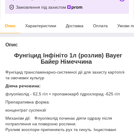
Замовлення під захистом
Опис
Характеристики
Доставка
Оплата
Умови п
Опис
Фунгіцид Інфініто 1л (розлив) Bayer
Байер Німеччина
Фунгіцид трансламінарно-системної дії для захисту картоплі
та овочевих культур
Діюча речовина:
флуопіколід - 62,5 г/л + пропамокарб гідрохлорид -625 г/л
Препаративна форма:
концентрат суспензії
Механізм дії: Флуопіколід починає діяти одразу після
потрапляння на поверхню рослини.
Рухливі зооспори припиняють рух та гинуть. Інцистовані