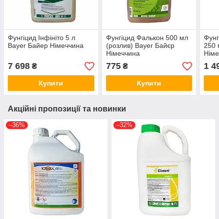
Фунгіцид Інфініто 5 л
Фунгіцид Фалькон 500 мл
Фунг
Bayer Байер Німеччина
(розлив) Bayer Байєр
250 
Німеччина
Німе
7 698
775
1 4
₴
₴
Купити
Купити
Акційні пропозиції та новинки
–36%
–32%