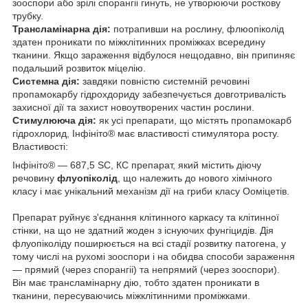
зооспори або зрілі спорангіі гинуть, не утворюючи росткову
трубку.
Трансламінарна дія:
потрапивши на рослину, флюопіколід
здатен проникати по міжклітинних проміжках всередину
тканини. Якщо зараження відбулося нещодавно, він припиняє
подальший розвиток міцелію.
Системна дія:
завдяки повністю системній речовині
пропамокарбу гідрохдориду забезпечується довготривалість
захисної дії та захист новоутворених частин рослини.
Стимулююча дія:
як усі препарати, що містять пропамокарб
гідрохлорид, Інфініто
®
має властивості стимулятора росту.
Властивості:
Інфініто
®
— 687,5 SC, КС препарат, який містить діючу
речовину
флуопіколід
, що належить до нового хімічного
класу і має унікальний механізм дії на гриби класу Ооміцетів.
Препарат руйнує з'єднання клітинного каркасу та клітинної
стінки, на що не здатний жоден з існуючих фунгіцидів. Дія
флуопіколіду поширюється на всі стадії розвитку патогена, у
тому числі на рухомі зооспори і на обидва способи зараження
— прямий (через спорангіі) та непрямий (через зооспори).
Він має трансламінарну дію, тобто здатен проникати в
тканини, пересуваючись міжклітинними проміжками.