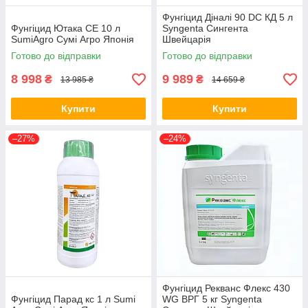
Фунгіцид Діналі 90 DC КД 5 л
Фунгіцид Ютака СЕ 10 л
Syngenta Сингента
SumiAgro Сумі Агро Японія
Швейцарія
Готово до відправки
Готово до відправки
8 998
9 989
₴
₴
13 985 ₴
14 659 ₴
Купити
Купити
–27%
–24%
Фунгіцид Рекванс Флекс 430
Фунгіцид Парад кс 1 л Sumi
WG ВРГ 5 кг Syngenta