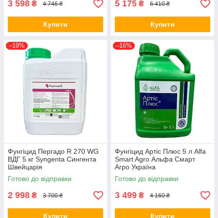
3 598
5 175
₴
₴
4 746 ₴
6 410 ₴
Купити
Купити
–19%
–16%
Фунгіцид Пергадо R 270 WG
Фунгіцид Артіс Плюс 5 л Alfa
ВДГ 5 кг Syngenta Сингента
Smart Agro Альфа Смарт
Швейцарія
Агро Україна
Готово до відправки
Готово до відправки
2 998
3 499
₴
₴
3 700 ₴
4 160 ₴
Купити
Купити