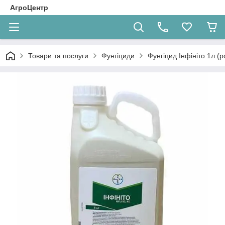
АгроЦентр
Товари та послуги
Фунгіциди
Фунгіцид Інфініто 1л (