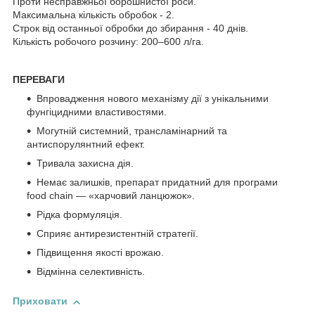
Проти несправжньої борошнистої роси.
Максимальна кількість обробок - 2.
Строк від останньої обробки до збирання - 40 днів.
Кількість робочого розчину: 200–600 л/га.
ПЕРЕВАГИ
Впровадження нового механізму дії з унікальними
фунгіцидними властивостями.
Могутній системний, трансламінарний та
антиспорулянтний ефект.
Тривала захисна дія.
Немає залишків, препарат придатний для програми
food chain — «харчовий ланцюжок».
Рідка формуляція.
Сприяє антирезистентній стратегії.
Підвищення якості врожаю.
Відмінна селективність.
Приховати