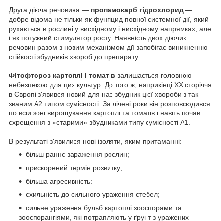
Друга діюча речовина —
пропамокарб гідрохлорид
—
добре відома не тільки як фунгіцид повної системної дії, який
рухається в рослині у висхідному і нисхідному напрямках, але
і як потужний стимулятор росту. Наявність двох діючих
речовин разом з новим механізмом дії запобігає виникненню
стійкості збудників хвороб до препарату.
Фітофтороз картоплі і томатів
залишається головною
небезпекою для цих культур. До того ж, наприкінці ХХ сторіччя
в Європі з'явився новий для нас збудник цієї хвороби з так
званим А2 типом сумісності. За лічені роки він розповсюдився
по всій зоні вирощування картоплі та томатів і навіть почав
схрещення з «старими» збудниками типу сумісності А1.
В результаті з'явилися нові ізоляти, яким притаманні:
більш раннє зараження рослин;
прискорений термін розвитку;
більша агресивність;
схильність до сильного ураження стебел;
сильне ураження бульб картоплі зооспорами та
зооспорангіями, які потрапляють у ґрунт з уражених