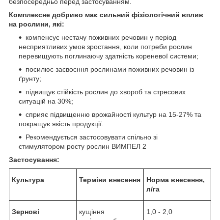
безпосередньо перед застосуванням.
Комплексне добриво має сильний фізіологічний вплив
на рослини, які:
компенсує нестачу поживних речовин у період
несприятливих умов зростання, коли потреби рослин
перевищують поглинаючу здатність кореневої системи;
посилює засвоєння рослинами поживних речовин із
ґрунту;
підвищує стійкість рослин до хвороб та стресових
ситуацій на 30%;
сприяє підвищенню врожайності культур на 15-27% та
покращує якість продукції.
Рекомендується застосовувати спільно зі
стимулятором росту рослин ВИМПЕЛ 2
Застосування:
Культура
Терміни внесення
Норма внесення,
л/га
Зернові
кущіння
1,0 - 2,0