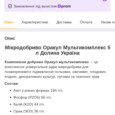
Замовлення під захистом
Опис
Характеристики
Доставка
Оплата
Умови п
Опис
Мікродобриво Оракул Мультикомплекс 5
л Долина Україна
Комплексне добриво Оракул мультикомплекс
– це
комплексне універсальне рідке мікродобрива для
позакореневого підживлення польових, овочевих, плодових,
ягідних, декоративних культур, лугових та газонних трав.
Cостав:
Азот у різних формах 184 г/л;
Фосфор (P2O5) 66 г/л;
Калій (K2O) 44 г/л;
Сірка (SO3) 36 г/л;