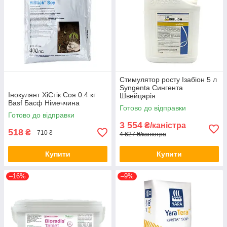
Стимулятор росту Ізабіон 5 л
Syngenta Сингента
Інокулянт ХіСтік Соя 0.4 кг
Швейцарія
Basf Басф Німеччина
Готово до відправки
Готово до відправки
3 554
₴/каністра
518
₴
710 ₴
4 627 ₴/каністра
Купити
Купити
–16%
–9%