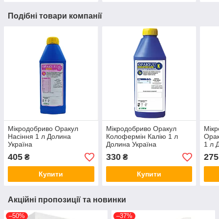
Подібні товари компанії
Мікродобриво Оракул
Мікродобриво Оракул
Мікр
Насіння 1 л Долина
Колофермін Калію 1 л
Орак
Україна
Долина Україна
1 л 
405
330
275
₴
₴
Купити
Купити
Акційні пропозиції та новинки
–50%
–37%