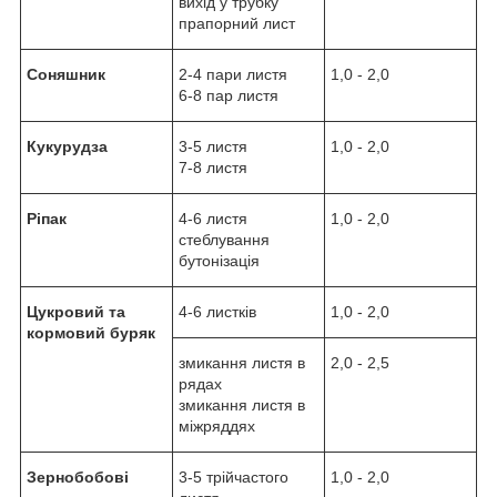
вихід у трубку
прапорний лист
Соняшник
2-4 пари листя
1,0 - 2,0
6-8 пар листя
Кукурудза
3-5 листя
1,0 - 2,0
7-8 листя
Ріпак
4-6 листя
1,0 - 2,0
стеблування
бутонізація
Цукровий та
4-6 листків
1,0 - 2,0
кормовий буряк
змикання листя в
2,0 - 2,5
рядах
змикання листя в
міжряддях
Зернобобові
3-5 трійчастого
1,0 - 2,0