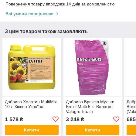
Повернення товару впродовж 14 днів за домовленістю
Всі умови повернення
З цим товаром також замовляють
Добриво Хелатин MultiMix
Добриво Брексіл Мульти
Добр
10 л Кіссон Україна
Brexil Multi 5 кг Валагро
Brex
Valagro Італія
(Val
1 578
3 248
685
₴
₴
Купити
Купити