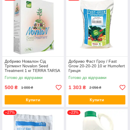
Добриво Новалон Сід
Добриво Фаст Гроу / Fast
Трітмент Novalon Seed
Grow 20-20-20 10 кг Humofert
Treatment 1 кг TERRA TARSA
Греція
Туреччина
Готово до відправки
Готово до відправки
500
1 303
₴
₴
1 000 ₴
2 056 ₴
Купити
Купити
–27%
–23%