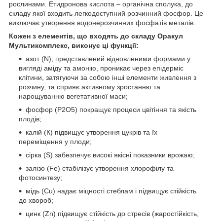
рослинами. Етидронова кислота – органічна сполука, до
складу якої входить легкодоступний розчинний фосфор. Це
виключає утворення водонерозчинних фосфатів металів.
Кожен з елементів, що входять до складу Оракул
Мультикомплекс, виконує ці функції:
азот (N), представлений відновленими формами у
вигляді аміду та амонію, проникає через епідерміс
клітини, затягуючи за собою інші елементи живлення з
розчину, та сприяє активному зростанню та
нарощуванню вегетативної маси;
фосфор (P2O5) покращує процеси цвітіння та якість
плодів;
калій (К) підвищує утворення цукрів та їх
переміщення у плоди;
сірка (S) забезпечує високі якісні показники врожаю;
залізо (Fe) стабілізує утворення хлорофілу та
фотосинтезу;
мідь (Cu) надає міцності стеблам і підвищує стійкість
до хвороб;
цинк (Zn) підвищує стійкість до стресів (жаростійкість,