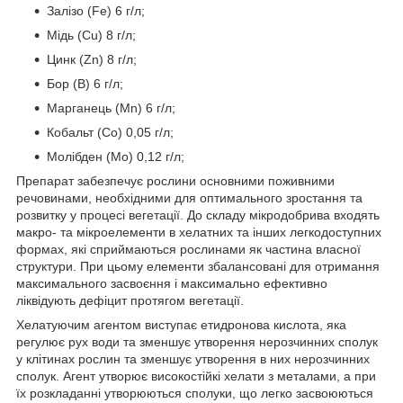
Залізо (Fe) 6 г/л;
Мідь (Cu) 8 г/л;
Цинк (Zn) 8 г/л;
Бор (B) 6 г/л;
Марганець (Mn) 6 г/л;
Кобальт (Co) 0,05 г/л;
Молібден (Mo) 0,12 г/л;
Препарат забезпечує рослини основними поживними
речовинами, необхідними для оптимального зростання та
розвитку у процесі вегетації. До складу мікродобрива входять
макро- та мікроелементи в хелатних та інших легкодоступних
формах, які сприймаються рослинами як частина власної
структури. При цьому елементи збалансовані для отримання
максимального засвоєння і максимально ефективно
ліквідують дефіцит протягом вегетації.
Хелатуючим агентом виступає етидронова кислота, яка
регулює рух води та зменшує утворення нерозчинних сполук
у клітинах рослин та зменшує утворення в них нерозчинних
сполук. Агент утворює високостійкі хелати з металами, а при
їх розкладанні утворюються сполуки, що легко засвоюються