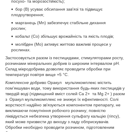
посухо- та морозостійкість);
бор (B) усуває обсипання зав'язі та підвищує
плодоутворення;
марганець (Mn) забезпечує стабільне дихання
рослин;
кобальт (Co) збільшує врожайність та якість плодів;
молібден (Mo) активує життєво важливі процеси у
рослинах.
Застосовується разом із пестицидами, стимуляторами росту,
розчинами мінеральних добрив із широким інтервалом рН.
Склад мікродобрива дозволяє проводити обробки при
температурі повітря вище +5 °С.
Комплексне
добриво Оракул
мультикомплекс містить
пом'якшувач води, тому використання будь-яких пестицидів у
твердій воді (підвищений вміст солей Ca
2+
та Mg
2+
) разом
з
Оракул мультикомплекс не знижує їх ефективності. Солі
жорсткості надійно зв'язуються компонентом препарату, не
викликаючи помутніння робочого розчину; повністю
ліквідується небезпека утворення сульфату кальцію (гіпсу),
який може призвести до виходу з ладу обприскувачів.
Обробки необхідно проводити розчином, підготовленим