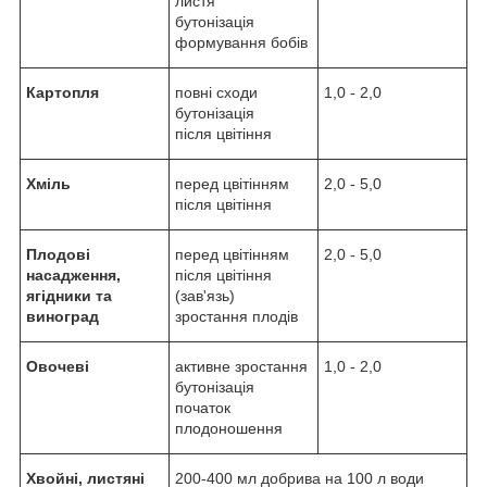
листя
бутонізація
формування бобів
Картопля
повні сходи
1,0 - 2,0
бутонізація
після цвітіння
Хміль
перед цвітінням
2,0 - 5,0
після цвітіння
Плодові
перед цвітінням
2,0 - 5,0
насадження,
після цвітіння
ягідники та
(зав'язь)
виноград
зростання плодів
Овочеві
активне зростання
1,0 - 2,0
бутонізація
початок
плодоношення
Хвойні, листяні
200-400 мл добрива на 100 л води