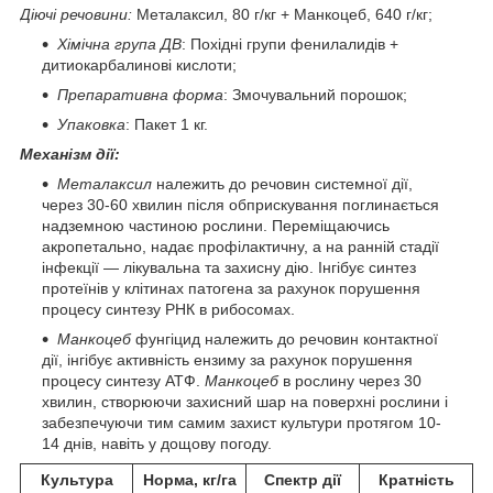
Діючі речовини
:
Металаксил, 80 г/кг + Манкоцеб, 640 г/кг;
Хімічна група ДВ
: Похідні групи фенилалидів +
дитиокарбалинові кислоти;
Препаративна форма
: Змочувальний порошок;
Упаковка
: Пакет 1 кг.
Механізм дії:
Металаксил
належить до речовин системної дії,
через 30-60 хвилин після обприскування поглинається
надземною частиною рослини. Переміщаючись
акропетально, надає профілактичну, а на ранній стадії
інфекції — лікувальна та захисну дію. Інгібує синтез
протеїнів у клітинах патогена за рахунок порушення
процесу синтезу РНК в рибосомах.
Манкоцеб
фунгіцид належить до речовин контактної
дії, інгібує активність ензиму за рахунок порушення
процесу синтезу АТФ.
Манкоцеб
в рослину через 30
хвилин, створюючи захисний шар на поверхні рослини і
забезпечуючи тим самим захист культури протягом 10-
14 днів, навіть у дощову погоду.
Культура
Норма, кг/га
Спектр дії
Кратність