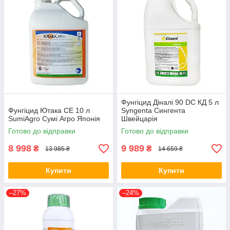
Фунгіцид Діналі 90 DC КД 5 л
Фунгіцид Ютака СЕ 10 л
Syngenta Сингента
SumiAgro Сумі Агро Японія
Швейцарія
Готово до відправки
Готово до відправки
8 998
9 989
₴
₴
13 985 ₴
14 659 ₴
Купити
Купити
–27%
–24%