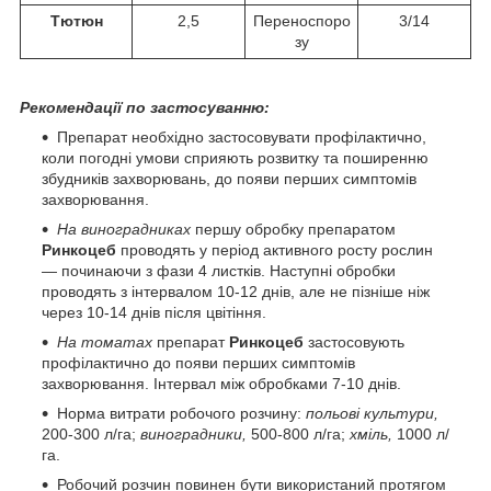
Тютюн
2,5
Переноспоро
3/14
зу
Рекомендації по застосуванню:
Препарат необхідно застосовувати профілактично,
коли погодні умови сприяють розвитку та поширенню
збудників захворювань, до появи перших симптомів
захворювання.
На
виноградниках
першу обробку препаратом
Ринкоцеб
проводять у період активного росту рослин
— починаючи з фази 4 листків. Наступні обробки
проводять з інтервалом 10-12 днів, але не пізніше ніж
через 10-14 днів після цвітіння.
На
томатах
препарат
Ринкоцеб
застосовують
профілактично до появи перших симптомів
захворювання. Інтервал між обробками 7-10 днів.
Норма витрати робочого розчину:
польові культури,
200-300 л/га;
виноградники,
500-800 л/га;
хміль,
1000 л/
га.
Робочий розчин повинен бути використаний протягом