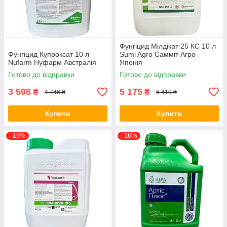
Фунгіцид Мілдікат 25 КС 10 л
Фунгіцид Купроксат 10 л
Sumi Agro Самміт Агро
Nufarm Нуфарм Австралія
Японія
Готово до відправки
Готово до відправки
3 598
5 175
₴
₴
4 746 ₴
6 410 ₴
Купити
Купити
–19%
–16%