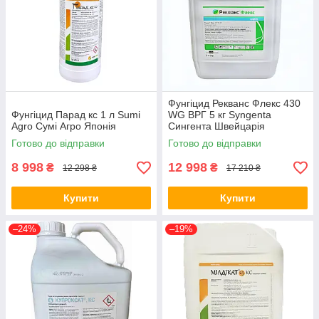
Фунгіцид Рекванс Флекс 430
Фунгіцид Парад кс 1 л Sumi
WG ВРГ 5 кг Syngenta
Agro Сумі Агро Японія
Сингента Швейцарія
Готово до відправки
Готово до відправки
8 998
12 998
₴
₴
12 298 ₴
17 210 ₴
Купити
Купити
–24%
–19%