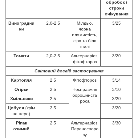
обробок /
строки
очікування
Виноградни
2,0-2,5
Мілдью,
3/25
ки
чорна
плямистість,
сіра та біла
гнилі
Томати
2,0-2,5
Альтернаріоз,
3/20
фітофтороз
Світовий досвід застосування
Картопля
2,5
Фітофтороз
3/14
Огірки
2,5
Несправжня
3/10
борошниста
Хмільники
2,5
3/20
роса
Цибуля
(крім
2,5
3/20
на перо)
Ріпак
2,5
Альтернаріоз,
3/30
озимий
Переноспоро
зу