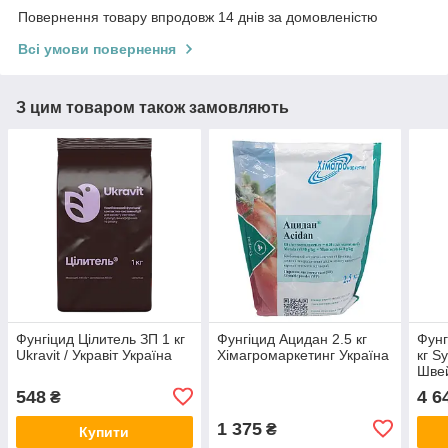
Повернення товару впродовж 14 днів за домовленістю
Всі умови повернення
З цим товаром також замовляють
Фунгіцид Цілитель ЗП 1 кг
Фунгіцид Ацидан 2.5 кг
Фунг
Ukravit / Укравіт Україна
Хімагромаркетинг Україна
кг S
Шве
548
4 6
₴
1 375
₴
Купити