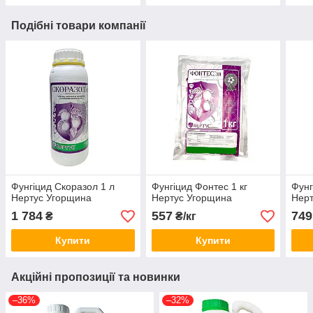
Подібні товари компанії
Фунгіцид Скоразол 1 л
Фунгіцид Фонтес 1 кг
Фунг
Нертус Угорщина
Нертус Угорщина
Нерт
1 784
557
749
₴
₴/кг
Купити
Купити
Акційні пропозиції та новинки
–36%
–32%