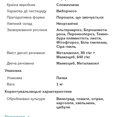
Країна виробник
Словаччина
Характер дії пестициду
Виборчого
Препаративна форма
Порошок, що змочується
Хімічний склад
Неорганічні
Захворювання рослини
Альтернаріоз, Борошниста
роса, Пероноспороз, Темно-
бура плямистість листя,
Фітофтороз, Біла гнилизна,
Сіра гниль
Вміст діючої речовини
Металаксил, 80 г/кг +
Манкоцеб, 640 г/кг
Діюча речовина
Манкоцеб, Металаксил
Упаковка
Упаковка
Пачка
Вага
1 кг
Користувальницькі характеристики
Оброблювані культури
Виноград, томати, огірки,
картопля, хмільники,
цибуля
Приховати