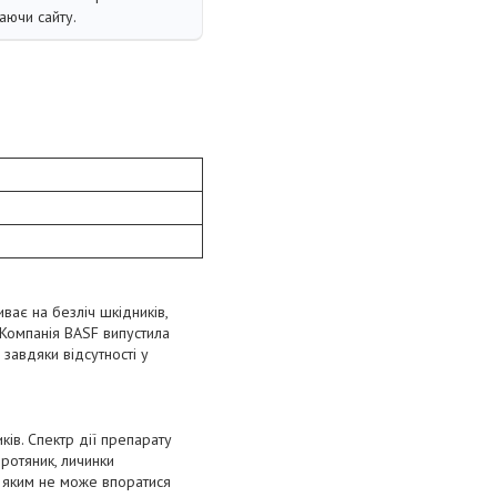
аючи сайту.
ває на безліч шкідників,
 Компанія BASF випустила
 завдяки відсутності у
ків. Спектр дії препарату
дротяник, личинки
з яким не може впоратися