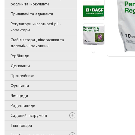
рослин та інокулянти
Прилипачі та адюванти
Регулятори кислотності pН-
коректори
Стабілізатори , піногасники та
допоміжні речовини
Гербіциди
Десиканти
Протруйники
Фуміганти
Лімациди
Родентициди
Садовий інструмент
Інші товари