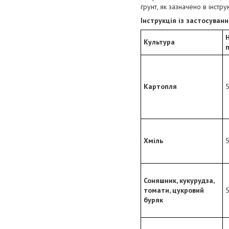
ґрунт, як зазначено в інструк
Інструкція із застосуван
Культура
Картопля
5
Хміль
5
Соняшник, кукурудза,
томати, цукровий
5
буряк