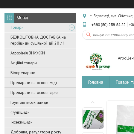
с. Зарванці, вул. Одеська
+380 (50) 258-54-22
+3
Товари
БЕЗКОШТОВНА ДОСТАВКА на
гербіциди суцільної дії 20 л!
Агрохімія ЗНИЖКИ
АгроЦен
Акційні товари
Біопрепарати
Головна
Товари т
Препарати на основі міді
Препарати на основі сірки
Грунтові інсектициди
Фунгіциди
Інсектициди
Добрива, регулятори росту