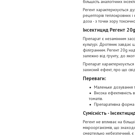
більшість аналогічних інсект
Регент характеризується ду
рецепторів теплокровних і
доза - з точки зору токсичн
Інсектицид Регент 20g
Препарат є незамінним засо
культурі. Дротяник завдає 
філігранним. Регент 20g над
залежно від ґрунту, до яког
Препарат характеризується 
захисний ефект, про що свід
Переваги:
Маленьке дозування т
Висока ефективність в
томатів.
Препаративна форма 
Сумісність - Інсектици
Регент не впливає на більші
мікроорганізмів, що знаходя
смертельно небезпечний, є 