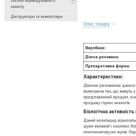
Засоби індивідуального
захисту
Деструктори та компостери
Опис товару
Виробник:
Діюча речовина:
Препаративна форма:
Характеристики:
Діючою речовиною даног
включаючи тих, що живуть у
представлений продукт, осно
продажу гідних аналогів.
Біологічна активність
Даний інсектицид відносить
дуже великий і охоплює біль
пластинчатовусих жуків. Ок