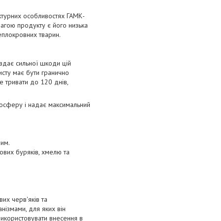
уктурних особливостях ГАМК-
агою продукту є його низька
теплокровних тварин.
авдає сильної шкоди цій
исту має бути гранично
е тривати до 120 днів,
мосферу і надає максимальний
ним.
ових буряків, хмелю та
вих черв'яків та
анізмами, для яких він
використовувати внесення в