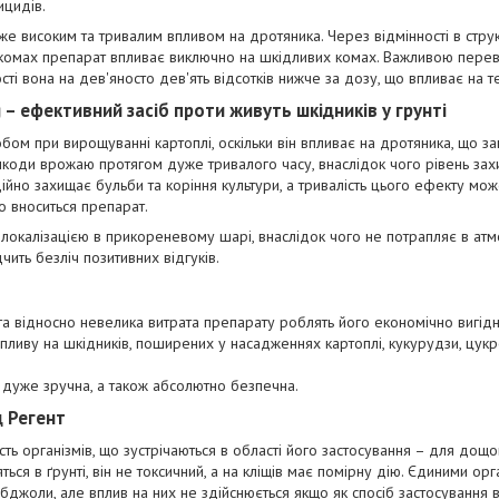
ицидів.
же високим та тривалим впливом на дротяника. Через відмінності в стр
 комах препарат впливає виключно на шкідливих комах. Важливою перев
ості вона на дев'яносто дев'ять відсотків нижче за дозу, що впливає на 
 – ефективний засіб проти живуть шкідників у грунті
бом при вирощуванні картоплі, оскільки він впливає на дротяника, що з
шкоди врожаю протягом дуже тривалого часу, внаслідок чого рівень зах
ійно захищає бульби та коріння культури, а тривалість цього ефекту мож
о вноситься препарат.
локалізацією в прикореневому шарі, внаслідок чого не потрапляє в ат
чить безліч позитивних відгуків.
а відносно невелика витрата препарату роблять його економічно вигід
пливу на шкідників, поширених у насадженнях картоплі, кукурудзи, цукр
дуже зручна, а також абсолютно безпечна.
д Регент
сть організмів, що зустрічаються в області його застосування – для дощо
ться в ґрунті, він не токсичний, а на кліщів має помірну дію. Єдиними орг
бджоли, але вплив на них не здійснюється якщо як спосіб застосування 