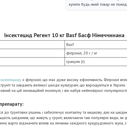
купити будь-який товар не покид
Інсектецид Регент 10 кг Basf Басф Німеччинана
Basf
фіпроніл, 20 г / кг
гранули (г)
о
інсектициду
є фіпроніл, що має дуже високу ефективність. Фіпроніл впли
 ґрунті та завдають великої шкоди культурам, що вирощуються в Україні.
вний на цій інноваційній молекулі, і він набув неймовірної популярності
 препарату:
ся до ґрунтових рішень і забезпечує контактну та кишкову дію на шкідни
шість шкідників, що живуть у грунті, включаючи такі популярні види, як 
ремо варто відзначити вплив на личинки західного кукурудзяного жука, 