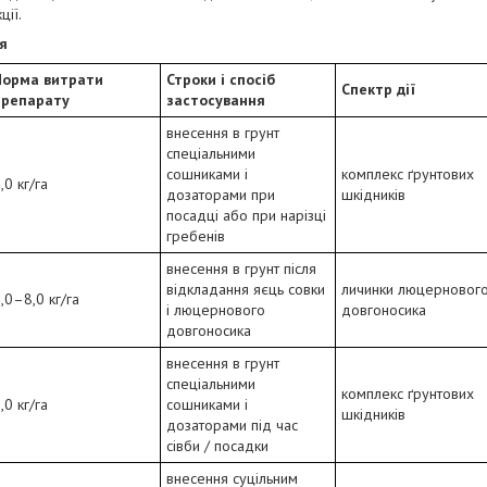
ції.
ня
Норма витрати
Строки і спосіб
Спектр дії
препарату
застосування
внесення в грунт
спеціальними
сошниками і
комплекс ґрунтових
,0 кг/га
дозаторами при
шкідників
посадці або при нарізці
гребенів
внесення в грунт після
відкладання яєць совки
личинки люцерновог
,0–8,0 кг/га
і люцернового
довгоносика
довгоносика
внесення в грунт
спеціальними
комплекс ґрунтових
,0 кг/га
сошниками і
шкідників
дозаторами під час
сівби / посадки
внесення суцільним