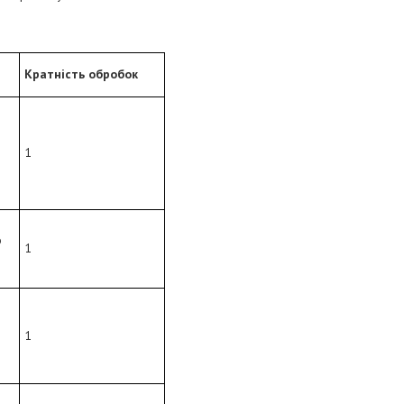
Кратність обробок
1
о
1
1