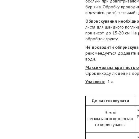
оскільки при довготривалом
бур'янів. Обробку проводит
відсутність роси), зазвичай
Обприскування необхідно 
листя для швидкого поглина
при висоті до 15-20 см. Н
обробіток грунту.
Не проводити обприскуван
рекомендується додавати в 
води.
Максимальна кратність о
Строк виходу людей на обро
Упаковка:
1 л.
Де застосовувати
Землі
р
несільськогосподарсько
го користування