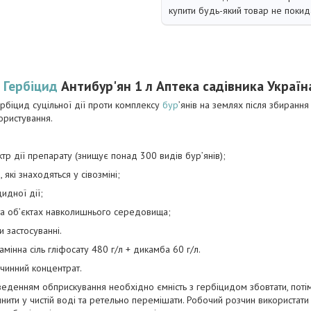
купити будь-який товар не покид
Гербіцид
Антибур'ян 1 л Аптека садівника Україн
ербіцид суцільної дії проти комплексу
бур
’янів на землях після збиранн
ористування.
тр дії препарату (знищує понад 300 видів бур’янів);
, які знаходяться у сівозміні;
цидної дії;
і та об’єктах навколишнього середовища;
и застосуванні.
амінна сіль гліфосату 480 г/л + дикамба 60 г/л.
чинний концентрат.
денням обприскування необхідно ємність з гербіцидом збовтати, потім 
инити у чистій воді та ретельно перемішати. Робочий розчин використати