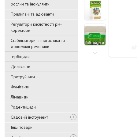
рослин та інокулянти
Прилипачі та адюванти
Регулятори кислотності pН-
коректори
Стабілізатори , піногасники та
допоміжні речовини
Гербіциди
Десиканти
Протруйники
Фуміганти
Лімациди
Родентициди
Садовий інструмент
Інші товари