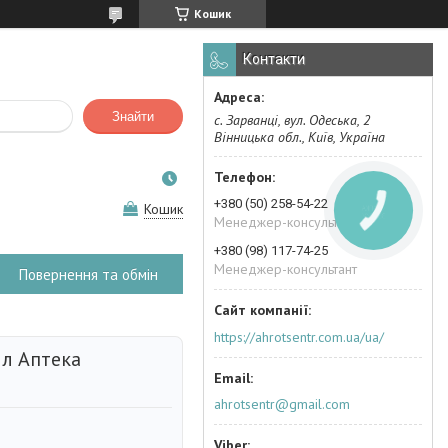
Кошик
Контакти
Знайти
с. Зарванці, вул. Одеська, 2
Вінницька обл., Київ, Україна
+380 (50) 258-54-22
Кошик
КНОПКА
ЗВ'ЯЗКУ
Менеджер-консультант
+380 (98) 117-74-25
Менеджер-консультант
Повернення та обмін
https://ahrotsentr.com.ua/ua/
 л Аптека
ahrotsentr@gmail.com