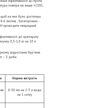
ення ефективності дії проти
атура повітря не вище +250С,
 щоб на них було достатньо
6 листків , багаторічних -
'ЯН проводити міжрядний
ективності дії препарату
хунку 0,5-1,0 кг на 10 л
рному відростанні бур’янів.
іт – 3 доби.
к
Норми витрати
нів
0-50 мл на 2-3 л води
на 1 сотку