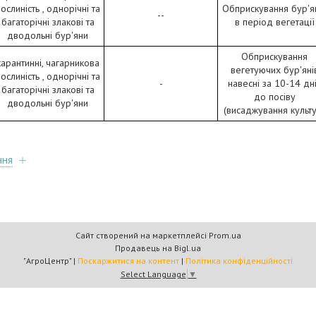
ослиність , однорічні та
Обприскування бур'я
--
багаторічні злакові та
в період вегетації
дводольні бур'яни
Обприскування
карантинні, чагарникова
вегетуючих бур'яні
ослиність , однорічні та
-
навесні за 10-14 дн
багаторічні злакові та
до посіву
дводольні бур'яни
(висаджування культу
ння
Сайт створений на маркетплейсі
Prom.ua
Продавець на Bigl.ua
"АгроЦентр" |
Поскаржитися на контент
|
Політика конфіденційності
Select Language
▼