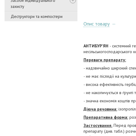
Засоби індивідуального
захисту
Деструктори та компостери
Опис товару
АНТИБУР’ЯН
- системний г
несільськогосподарського к
Переваги препарату:
- надзвичайно широкий спек
- не має післядії на культури
- висока ефективність гербі
- не накопичується в ґрунт
- значна економія коштів пр
Діюча речовина:
ізопропіл
Препаративна форма:
роз
Застосування.
Перед прове
препарату (див. табл.) розч