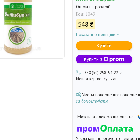
Оптом і в роздріб
Код:
1049
548 ₴
Показати оптові ціни
Купити
Купити з
+380 (50) 258-54-22
Менеджер-консультант
поверненн
за домовленістю
У компанії підключені електронн