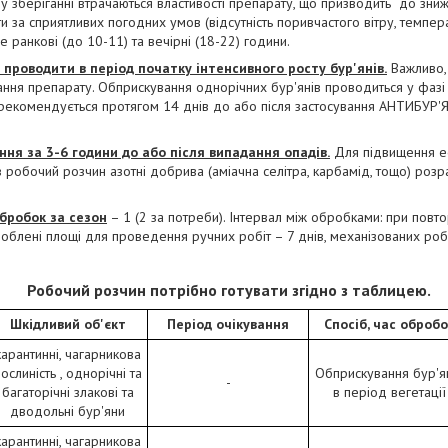
у зберіганні втрачаються властивості препарату, що призводить до зниж
и за сприятливих погодних умов (відсутність поривчастого вітру, темпер
 це ранкові (до 10-11) та вечірні (18-22) години.
проводити в період початку інтенсивного росту бур'янів.
Важливо,
ння препарату. Обприскування однорічних бур'янів проводиться у фазі 4-
е рекомендується протягом 14 днів до або після застосування АНТИБУР
ня за 3-6 години до або після випадання опадів.
Для підвищення еф
робочий розчин азотні добрива (аміачна селітра, карбамід, тощо) розра
бробок за сезон
– 1 (2 за потреби). Інтервал між обробками: при повто
блені площі для проведення ручних робіт – 7 днів, механізованих роб
Робочий розчин потрібно готувати згідно з таблицею.
Шкiдливий об'єкт
Період очікування
Спосіб, час обробо
карантинні, чагарникова
ослиність , однорічні та
Обприскування бур'я
-
багаторічні злакові та
в період вегетації
дводольні бур'яни
карантинні, чагарникова