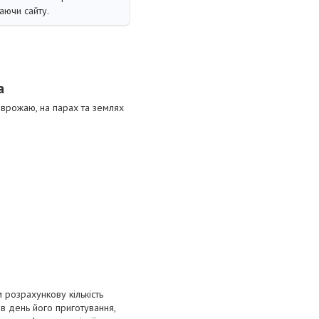
аючи сайту.
а
я врожаю, на парах та землях
розрахункову кількість
 в день його приготування,