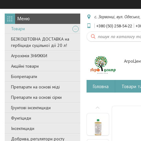
с. Зарванці, вул. Одеська
+380 (50) 258-54-22
+3
Товари
БЕЗКОШТОВНА ДОСТАВКА на
гербіциди суцільної дії 20 л!
Агрохімія ЗНИЖКИ
АгроЦен
Акційні товари
Біопрепарати
Головна
Товари т
Препарати на основі міді
Препарати на основі сірки
Грунтові інсектициди
Фунгіциди
Інсектициди
Добрива, регулятори росту