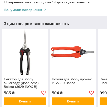
Повернення товару впродовж 14 днів за домовленістю
Всі умови повернення
З цим товаром також замовляють
Секатор для збору
Ножиці для збору врожаю
Сека
винограду (довгі леза)
P127-19 Bahco
Шве
Bellota (3629 INOX.B)
Іспанія
585
504
999
₴
₴
Купити
Купити