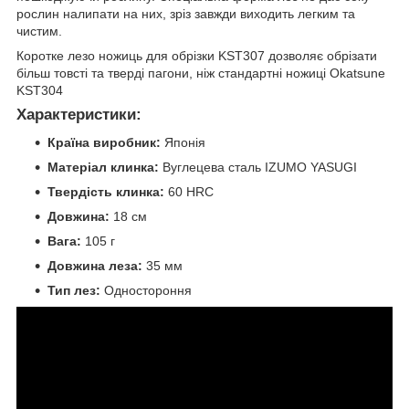
рослин налипати на них, зріз завжди виходить легким та
чистим.
Коротке лезо ножиць для обрізки KST307 дозволяє обрізати
більш товсті та тверді пагони, ніж стандартні ножиці Okatsune
KST304
Характеристики:
Країна виробник:
Японія
Матеріал клинка:
Вуглецева сталь IZUMO YASUGI
Твердість клинка:
60 HRC
Довжина:
18 см
Вага:
105 г
Довжина леза:
35 мм
Тип лез:
Одностороння