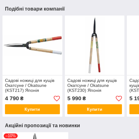
Подібні товари компанії
Садові ножиці для кущів
Садові ножиці для кущів
Садо
Окатсуне / Okatsune
Окатсуне / Okatsune
кущі
(KST217) Японія
(KST230) Японія
(KST
4 790
5 990
5 1
₴
₴
Купити
Купити
Акційні пропозиції та новинки
–10%