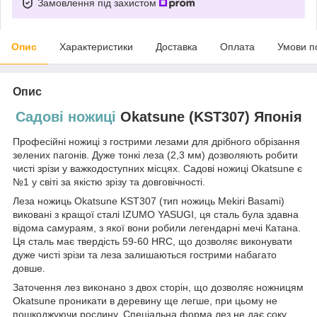
Замовлення під захистом
Опис
Характеристики
Доставка
Оплата
Умови п
Опис
Садові ножиці
Okatsune (KST307) Японія
Професійні ножиці з гострими лезами для дрібного обрізання
зелених пагонів. Дуже тонкі леза (2,3 мм) дозволяють робити
чисті зрізи у важкодоступних місцях. Садові ножиці Okatsune є
№1 у світі за якістю зрізу та довговічності.
Леза ножиць Okatsune KST307 (тип ножиць Mekiri Basami)
виковані з кращої сталі IZUMO YASUGI, ця сталь була здавна
відома самураям, з якої вони робили легендарні мечі Катана.
Ця сталь має твердість 59-60 HRC, що дозволяє виконувати
дуже чисті зрізи та леза залишаються гострими набагато
довше.
Заточення лез виконано з двох сторін, що дозволяє ножницям
Okatsune проникати в деревину ще легше, при цьому не
пошкоджуючи рослину. Спеціальна форма лез не дає соку