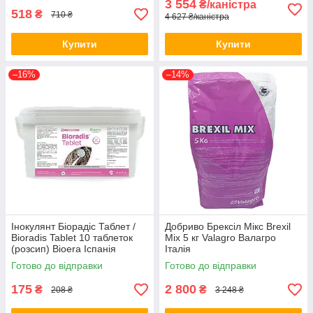
3 554
₴/каністра
518
₴
710 ₴
4 627 ₴/каністра
Купити
Купити
–16%
–14%
Інокулянт Біорадіс Таблет /
Добриво Брексіл Мікс Brexil
Bioradis Tablet 10 таблеток
Mix 5 кг Valagro Валагро
(розсип) Bioera Іспанія
Італія
Готово до відправки
Готово до відправки
175
2 800
₴
₴
208 ₴
3 248 ₴