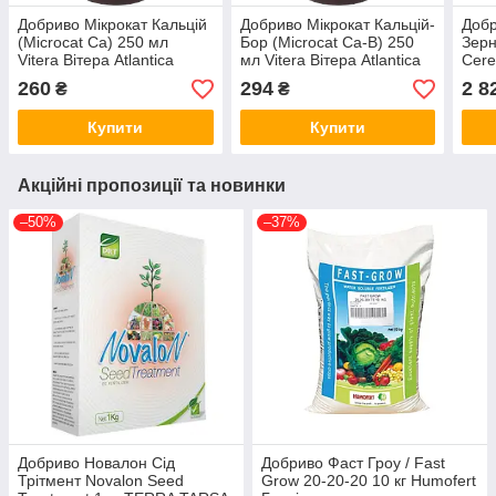
Добриво Мікрокат Кальцій
Добриво Мікрокат Кальцій-
Добр
(Microcat Ca) 250 мл
Бор (Microcat Са-В) 250
Зерн
Vitera Вітера Atlantica
мл Vitera Вітера Atlantica
Cere
Agricola Испания
Agricola Іспания
Atlan
260
294
2 8
₴
₴
Купити
Купити
Акційні пропозиції та новинки
–50%
–37%
Добриво Новалон Сід
Добриво Фаст Гроу / Fast
Трітмент Novalon Seed
Grow 20-20-20 10 кг Humofert