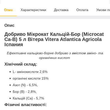
Опис
Характеристики
Доставка
Оплата
Умови п
Опис
Добриво Мікрокат Кальцій-Бор (Microcat
Са-В) 5 л Вітера Vitera Atlantica Agricola
Іспания
Ефективне кальцієво-борне добриво з вмістом аміно- та
органічних кислот
Хімічний склад
:
L- амінокислоти 2,6%
органічні кислоти 15%
Азот (N) - 6,5%,
Бор (В) - 2,8%,
Кальцій (Ca) - 5,7%
Фізичні властивості
: