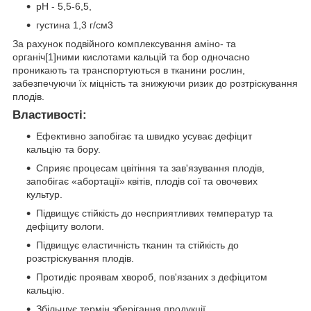
pH - 5,5-6,5,
густина 1,3 г/см
3
За рахунок подвійного комплексування аміно- та
органіч[1]ними кислотами кальцій та бор одночасно
проникають та транспортуються в тканини рослин,
забезпечуючи їх міцність та знижуючи ризик до розтріскування
плодів.
Властивості:
Ефективно запобігає та швидко усуває дефіцит
кальцію та бору.
Сприяє процесам цвітіння та зав'язування плодів,
запобігає «абортації» квітів, плодів сої та овочевих
культур.
Підвищує стійкість до несприятливих температур та
дефіциту вологи.
Підвищує еластичність тканин та стійкість до
розстріскування плодів.
Протидіє проявам хвороб, пов'язаних з дефіцитом
кальцію.
Збільшує термін зберігання продукції.