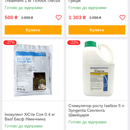
Treatment 1 кг TERRA TARSA
Греція
Туреччина
Готово до відправки
Готово до відправки
500
1 303
₴
₴
1 000 ₴
2 056 ₴
Купити
Купити
–27%
–23%
Стимулятор росту Ізабіон 5 л
Syngenta Сингента
Інокулянт ХіСтік Соя 0.4 кг
Швейцарія
Basf Басф Німеччина
Готово до відправки
Готово до відправки