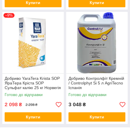
Купити
Купити
–9%
Добриво YaraTera Krista SOP
Добриво Контролфіт Кремній
ЯраТера Кріста SOP
/ Controlphyt Si 5 л AgriTecno
Сульфат калію 25 кг Норвегія
Іспанія
Готово до відправки
Готово до відправки
2 098
3 048
₴
₴
2 298 ₴
Купити
Купити