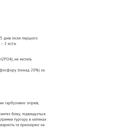
-15 днів після першого
– 2 кг/га.
2PO4), не містить
к фосфору (понад 20%) за
и гарбузових: огірків,
интез білку, підвищується
дтримки тургору в клітинах
товарність та прискорює на