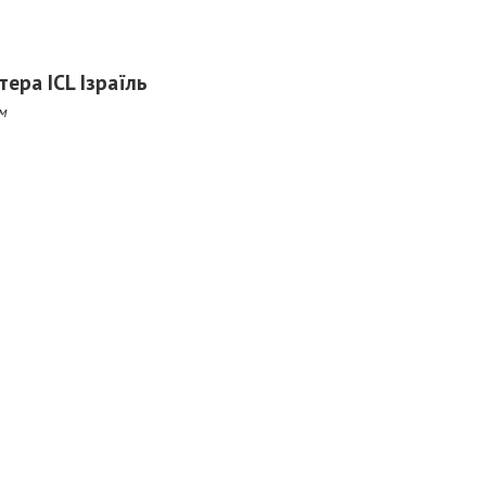
ера ICL Ізраїль
м