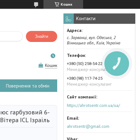
Кошик
Контакти
Знайти
с. Зарванці, вул. Одеська, 2
Вінницька обл., Київ, Україна
+380 (50) 258-54-22
КНОПКА
Кошик
ЗВ'ЯЗКУ
Менеджер-консультант
+380 (98) 117-74-25
Менеджер-консультант
Повернення та обмін
https://ahrotsentr.com.ua/ua/
юс гарбузовий 6-
ітера ICL Ізраїль
ahrotsentr@gmail.com