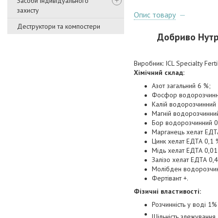
Засоби індивідуального
захисту
Опис товару
Деструктори та компостери
Добриво Нутрі
Виробник: ICL Specialty Fertil
Xімічний склад:
Азот загальний 6 %;
Фосфор водорозчинн
Калій водорозчинний
Магній водорозчинни
Бор водорозчинний 0
Марганець хелат ЕДТА
Цинк хелат ЕДТА 0,1 
Мідь хелат ЕДТА 0,01
Залізо хелат ЕДТА 0,4
Молібден водорозчин
Фертівант +.
Фізичні властивості:
Розчинність у воді 1
Щільність злежування 