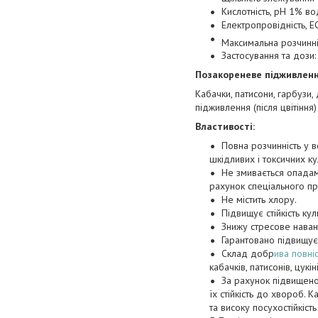
Кислотність, рН 1% во
Електропровідність, Е
Максимальна розчинніс
Застосування та дози:
Позакореневе підживленн
Кабачки, патисони, гарбузи,
підживлення (після цвітіння)
Властивості:
Повна розчинність у 
шкідливих і токсичних ку
Не змивається опадам
рахунок спеціального пр
Не містить хлору.
Підвищує стійкість ку
Знижу стресове наван
Гарантовано підвищує 
Склад добр
ива повніс
кабачків, патисонів, цукіні
За рахунок підвищеног
їх стійкість до хвороб
та високу посухостійкіст