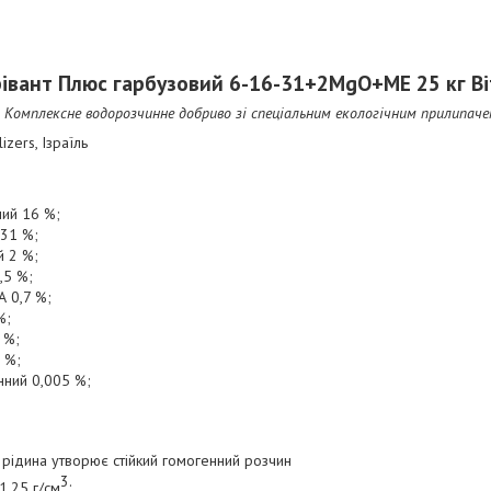
вант Плюс гарбузовий 6-16-31+2MgO+ME 25 кг Віт
Комплексне водорозчинне добриво зі спеціальним екологічним прилипаче
izers, Ізраїль
ий 16 %;
 31 %;
й 2 %;
,5 %;
 0,7 %;
%;
 %;
 %;
ний 0,005 %;
% рідина утворює стійкий гомогенний розчин
3.
1,25 г/см