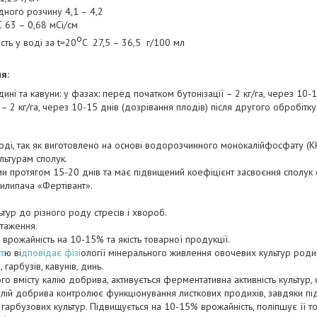
дного розчину 4,1 – 4,2
С 63 – 0,68 мСі/см
о
ть у воді за t=20
C 27,5 – 36,5 г/100 мл
я:
 дині та кавуни: у фазах: перед початком бутонізації – 2 кг/га, через 10
 – 2 кг/га, через 10-15 днів (дозрівання плодів) після другого обробітку 
воді, так як виготовлено на основі водорозчинного монокалійфосфату (KH
льтурам сполук.
и протягом 15-20 днів та має підвищений коефіцієнт засвоєння сполу
илипача «Фертівант».
льтур до різного роду стресів і хвороб.
таження.
врожайність на 10-15% та якість товарної продукції.
т
ю ві
дповідає фізі
ології мінерального живлення овочевих культур родин
, гарбузів, кавунів, динь.
о вмісту калію добрива, активується ферментативна активність культур, с
. Калій добрива контролює функціонування листкових продихів, завдяки пі
ь гарбузових культур. Підвищується на 10-15% врожайність, поліпшує її 