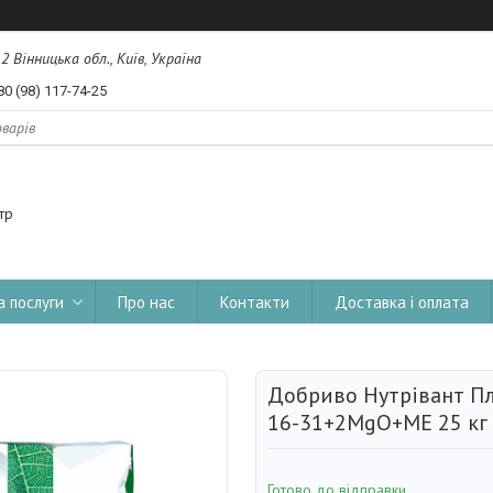
, 2 Вінницька обл., Київ, Україна
80 (98) 117-74-25
тр
а послуги
Про нас
Контакти
Доставка і оплата
Добриво Нутрівант Пл
16-31+2MgO+ME 25 кг В
Готово до відправки