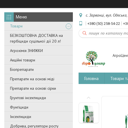
с. Зарванці, вул. Одеська
+380 (50) 258-54-22
+3
Товари
БЕЗКОШТОВНА ДОСТАВКА на
гербіциди суцільної дії 20 л!
Агрохімія ЗНИЖКИ
АгроЦен
Акційні товари
Біопрепарати
Головна
Товари т
Препарати на основі міді
Препарати на основі сірки
Грунтові інсектициди
Фунгіциди
Інсектициди
Добрива, регулятори росту