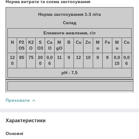
Норма витрати та схема застосування
Норма застосування 1-3 л/га
Склад
Елементи живлення, г/л
N
P
2
K
2
S
Ca
M
B
Cu
Zn
M
Fe
M
Co
O
5
O
O
3
O
gO
n
o
12
85
75
20
0,0
11
9
12
10
9
9
0,0
0,0
0
0
6
15
6
pH - 7,5
Приховати
Характеристики
Основні