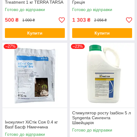
Treatment 1 кг TERRA TARSA
Греція
Туреччина
Готово до відправки
Готово до відправки
500
1 303
₴
₴
1 000 ₴
2 056 ₴
Купити
Купити
–27%
–23%
Стимулятор росту Ізабіон 5 л
Syngenta Сингента
Інокулянт ХіСтік Соя 0.4 кг
Швейцарія
Basf Басф Німеччина
Готово до відправки
Готово до відправки