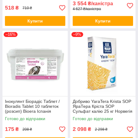
3 554
₴/каністра
518
₴
710 ₴
4 627 ₴/каністра
Купити
Купити
–16%
–9%
Інокулянт Біорадіс Таблет /
Добриво YaraTera Krista SOP
Bioradis Tablet 10 таблеток
ЯраТера Кріста SOP
(розсип) Bioera Іспанія
Сульфат калію 25 кг Норвегія
Готово до відправки
Готово до відправки
175
2 098
₴
₴
208 ₴
2 298 ₴