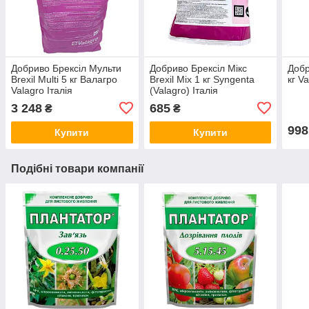
Добриво Брексіл Мульти
Добриво Брексіл Мікс
Добр
Brexil Multi 5 кг Валагро
Brexil Mix 1 кг Syngenta
кг V
Valagro Італія
(Valagro) Італія
3 248
685
₴
₴
998
Купити
Купити
Подібні товари компанії