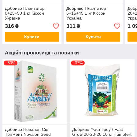
Добриво Плантатор
Добриво Плантатор
Добр
0+25+50 1 кг Кіссон
5+15+45 1 кг Кіссон
20+2
Україна
Україна
Укра
316
311
1 0
₴
₴
Купити
Купити
Акційні пропозиції та новинки
–50%
–37%
Добриво Новалон Сід
Добриво Фаст Гроу / Fast
Трітмент Novalon Seed
Grow 20-20-20 10 кг Humofert