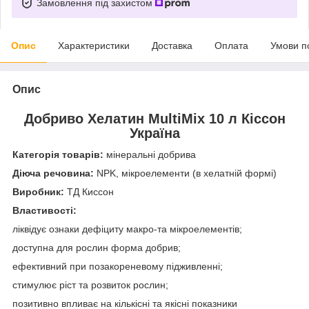
Замовлення під захистом
Опис
Характеристики
Доставка
Оплата
Умови п
Опис
Добриво Хелатин MultiMix 10 л Кіссон
Україна
Категорія товарів:
мінеральні добрива
Діюча речовина:
NPK, мікроелементи (в хелатній формі)
Виробник:
ТД Киссон
Властивості:
ліквідує ознаки дефіциту макро-та мікроелементів;
доступна для рослин форма добрив;
ефективний при позакореневому підживленні;
стимулює ріст та розвиток рослин;
позитивно впливає на кількісні та якісні показники