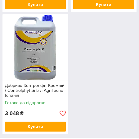
Купити
Купити
Добриво Контролфіт Кремній
/ Controlphyt Si 5 л AgriTecno
Іспанія
Готово до відправки
3 048
₴
Купити