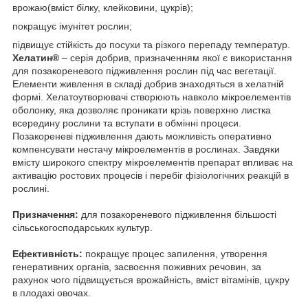
врожаю(вміст білку, клейковини, цукрів);
покращує імунітет рослин;
підвищує стійкість до посухи та різкого перепаду температур.
Хелатин
®
– серія добрив, призначенням якої є використання
для позакореневого підживлення рослин під час вегетації.
Елементи живлення в складі добрив знаходяться в хелатній
формі. Хелатоутворювачі створюють навколо мікроелементів
оболонку, яка дозволяє проникати крізь поверхню листка
всередину рослини та вступати в обмінні процеси.
Позакореневі підживлення дають можливість оперативно
компенсувати нестачу мікроелементів в рослинах. Завдяки
вмісту широкого спектру мікроелементів препарат впливає на
активацію ростових процесів і перебіг фізіологічних реакцій в
рослині.
Призначення:
для позакореневого підживлення більшості
сільськогосподарських культур.
Ефективність:
покращує процес запилення, утворення
генеративних органів, засвоєння поживних речовин, за
рахунок чого підвищується врожайність, вміст вітамінів, цукру
в плодахі овочах.