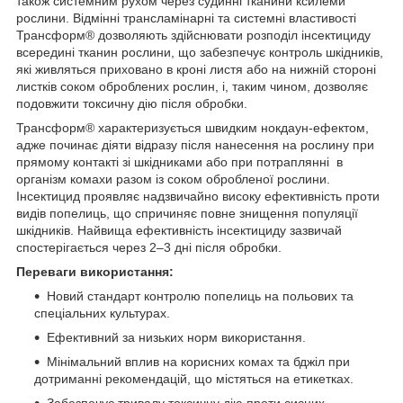
також системним рухом через судинні тканини ксилеми
рослини. Відмінні трансламінарні та системні властивості
Трансформ® дозволяють здійснювати розподіл інсектициду
всередині тканин рослини, що забезпечує контроль шкідників,
які живляться приховано в кроні листя або на нижній стороні
листків соком оброблених рослин, і, таким чином, дозволяє
подовжити токсичну дію після обробки.
Трансформ® характеризується швидким нокдаун-ефектом,
адже починає діяти відразу після нанесення на рослину при
прямому контакті зі шкідниками або при потраплянні в
організм комахи разом із соком обробленої рослини.
Інсектицид проявляє надзвичайно високу ефективність проти
видів попелиць, що спричиняє повне знищення популяції
шкідників. Найвища ефективність інсектициду зазвичай
спостерігається через 2–3 дні після обробки.
Переваги використання:
Новий стандарт контролю попелиць на польових та
спеціальних культурах.
Ефективний за низьких норм використання.
Мінімальний вплив на корисних комах та бджіл при
дотриманні рекомендацій, що містяться на етикетках.