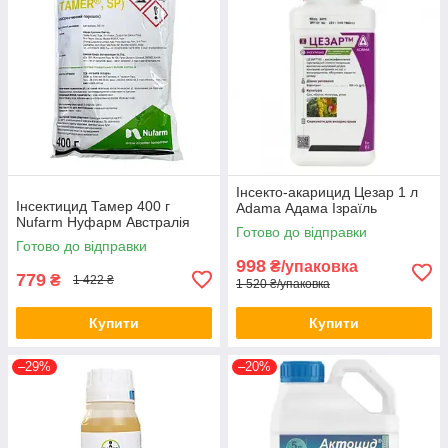
Інсекто-акарицид Цезар 1 л
Інсектицид Тамер 400 г
Adama Адама Ізраїль
Nufarm Нуфарм Австралія
Готово до відправки
Готово до відправки
998
₴/упаковка
779
₴
1 422 ₴
1 520 ₴/упаковка
Купити
Купити
–29%
–20%