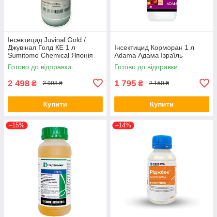
Інсектицид Juvinal Gold /
Джувінал Голд КЕ 1 л
Інсектицид Корморан 1 л
Sumitomo Chemical Японія
Аdama Адама Ізраїль
Готово до відправки
Готово до відправки
2 498
1 795
₴
₴
2 998 ₴
2 150 ₴
Купити
Купити
–15%
–14%