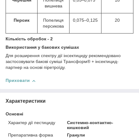
Черешня
Попелиця
0,05–0,075
18
вишнева
Персик
Попелиця
0,075–0,125
20
персикова
Кількість обробок - 2
Використання у бакових сумішах
Для розширення спектру дії інсектициду рекомендовано
застосовувати бакові суміші Трансформ® + інсектицид-
партнер на основі піретроїду.
Приховати
Характеристики
Основні
Характер дії пестициду
Системно-контактно-
кишковий
Препаративна форма
Гранули