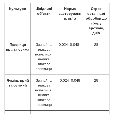
Культури
Шкідливі
Норма
Строк
об’єкти
застосуванн
останньої
я, кг/га
обробки до
збору
врожаю,
днів
Пшениця
Звичайна
0,024–0,048
28
яра та озима
злакова
попелиця,
велика
злакова
попелиця
Ячмінь ярий
Звичайна
0,024–0,048
28
та озимий
злакова
попелиця,
велика
злакова
попелиця