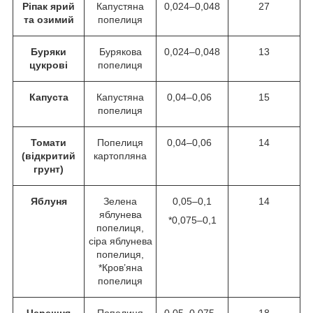
Ріпак ярий
Капустяна
0,024–0,048
27
та озимий
попелиця
Буряки
Бурякова
0,024–0,048
13
цукрові
попелиця
Капуста
Капустяна
0,04–0,06
15
попелиця
Томати
Попелиця
0,04–0,06
14
(відкритий
картопляна
грунт)
Яблуня
Зелена
0,05–0,1
14
яблунева
*0,075–0,1
попелиця,
сіра яблунева
попелиця,
*Кров’яна
попелиця