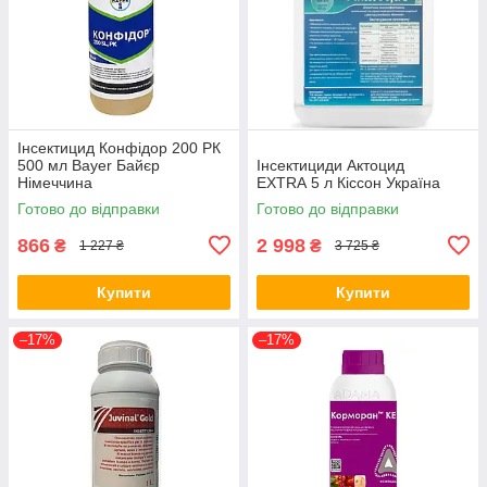
Інсектицид Конфідор 200 РК
500 мл Bayer Байєр
Інсектициди Актоцид
Німеччина
EXTRA 5 л Кіссон Україна
Готово до відправки
Готово до відправки
866
2 998
₴
₴
1 227 ₴
3 725 ₴
Купити
Купити
–17%
–17%