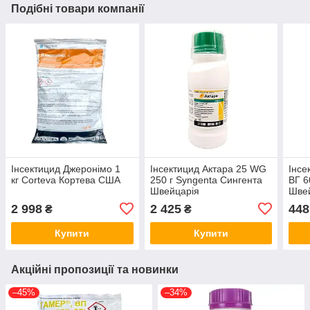
Подібні товари компанії
Інсектицид Джеронімо 1
Інсектицид Актара 25 WG
Інсе
кг Corteva Кортева США
250 г Syngenta Сингента
ВГ 6
Швейцарія
Шве
2 998
2 425
448
₴
₴
Купити
Купити
Акційні пропозиції та новинки
–45%
–34%