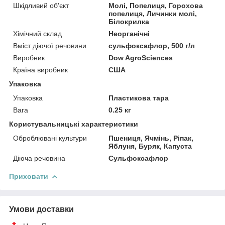
Шкідливий об'єкт
Молі, Попелиця, Горохова
попелиця, Личинки молі,
Білокрилка
Хімічний склад
Неорганічні
Вміст діючої речовини
сульфоксафлор, 500 г/л
Виробник
Dow AgroSciences
Країна виробник
США
Упаковка
Упаковка
Пластикова тара
Вага
0.25 кг
Користувальницькі характеристики
Оброблювані культури
Пшениця, Ячмінь, Ріпак,
Яблуня, Буряк, Капуста
Діюча речовина
Сульфоксафлор
Приховати
Умови доставки