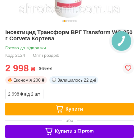
Інсектицид Трансформ ВРГ Transform WG 250
г Сorveta Кортева
Готово до відправки
Код: 2124
Опт і роздріб
2 998
₴
3 198 ₴
Економія
200 ₴
Залишилось
22 дні
2 998 ₴
від 2 шт.
Купити
або
Купити з