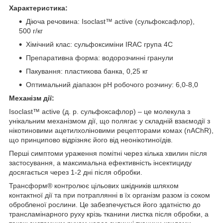
Характеристика:
Діюча речовина: Isoclast™ active (сульфоксафлор),
500 г/кг
Хімічний клас: сульфоксиміни IRAC група 4С
Препаративна форма: водорозчинні гранули
Пакування: пластикова банка, 0,25 кг
Оптимальний діапазон рН робочого розчину: 6,0-8,0
Механізм дії:
Isoclast™ active (д. р. сульфоксафлор) – це молекула з
унікальним механізмом дії, що полягає у складній взаємодії з
нікотиновими ацетилхоліновими рецепторами комах (nAChR),
що принципово відрізняє його від неонікотиноїдів.
Перші симптоми ураження помітні через кілька хвилин після
застосування, а максимальна ефективність інсектициду
досягається через 1-2 дні після обробки.
Трансформ® контролює цільових шкідників шляхом
контактної дії та при потраплянні в їх організм разом із соком
обробленої рослини. Це забезпечується його здатністю до
трансламінарного руху крізь тканини листка після обробки, а