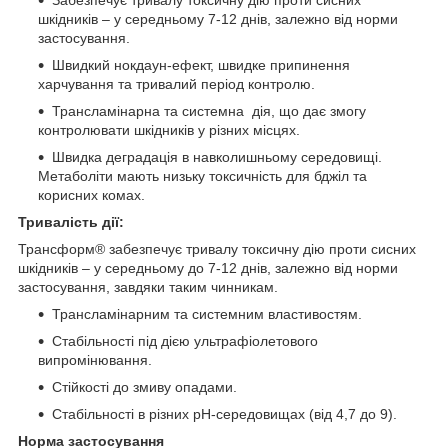
Забезпечує тривалу токсичну дію проти сисних
шкідників – у середньому 7-12 днів, залежно від норми
застосування.
Швидкий нокдаун-ефект, швидке припинення
харчування та тривалий період контролю.
Трансламінарна та системна дія, що дає змогу
контролювати шкідників у різних місцях.
Швидка деградація в навколишньому середовищі.
Метаболіти мають низьку токсичність для бджіл та
корисних комах.
Тривалість дії:
Трансформ® забезпечує тривалу токсичну дію проти сисних
шкідників – у середньому до 7-12 днів, залежно від норми
застосування, завдяки таким чинникам.
Трансламінарним та системним властивостям.
Стабільності під дією ультрафіолетового
випромінювання.
Стійкості до змиву опадами.
Стабільності в різних pH-середовищах (від 4,7 до 9).
Норма застосування