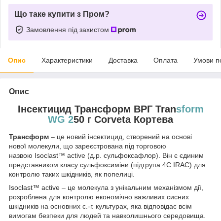
Що таке купити з Пром?
Замовлення під захистом
Опис
Характеристики
Доставка
Оплата
Умови п
Опис
Інсектицид Трансформ ВРГ Tran
sform
WG 2
50 г Сorveta Кортева
Трансформ
– це новий інсектицид, створений на основі
нової молекули, що зареєстрована під торговою
назвою Isoclast™ active (д.р. сульфоксафлор). Він є єдиним
представником класу сульфоксиміни (підгрупа 4С IRAC) для
контролю таких шкідників, як попелиці.
Isoclast™ active – це молекула з унікальним механізмом дії,
розроблена для контролю економічно важливих сисних
шкідників на основних с.-г. культурах, яка відповідає всім
вимогам безпеки для людей та навколишнього середовища.