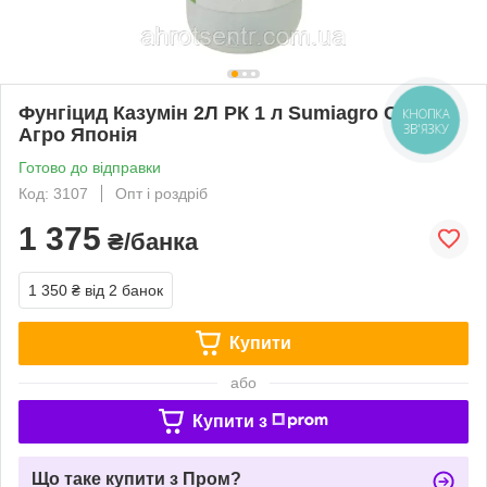
Фунгіцид Казумін 2Л РК 1 л Sumiagro Сумі
КНОПКА
ЗВ'ЯЗКУ
Агро Японія
Готово до відправки
Код: 3107
Опт і роздріб
1 375
₴/банка
1 350 ₴
від 2 банок
Купити
або
Купити з
Що таке купити з Пром?