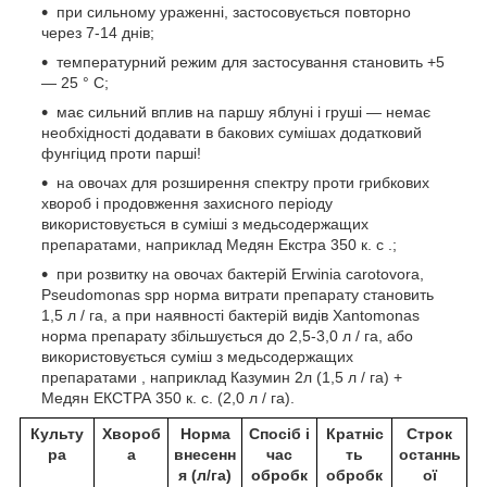
при сильному ураженні, застосовується повторно
через 7-14 днів;
температурний режим для застосування становить +5
— 25 ° С;
має сильний вплив на паршу яблуні і груші — немає
необхідності додавати в бакових сумішах додатковий
фунгіцид проти парші!
на овочах для розширення спектру проти грибкових
хвороб і продовження захисного періоду
використовується в суміші з медьсодержащих
препаратами, наприклад Медян Екстра 350 к. с .;
при розвитку на овочах бактерій Erwinia carotovora,
Pseudomonas spp норма витрати препарату становить
1,5 л / га, а при наявності бактерій видів Xantomonas
норма препарату збільшується до 2,5-3,0 л / га, або
використовується суміш з медьсодержащих
препаратами , наприклад Казумин 2л (1,5 л / га) +
Медян ЕКСТРА 350 к. с. (2,0 л / га).
Культу
Хвороб
Норма
Спосіб і
Кратніс
Строк
ра
а
внесенн
час
ть
останнь
я (л/га)
обробк
обробк
ої