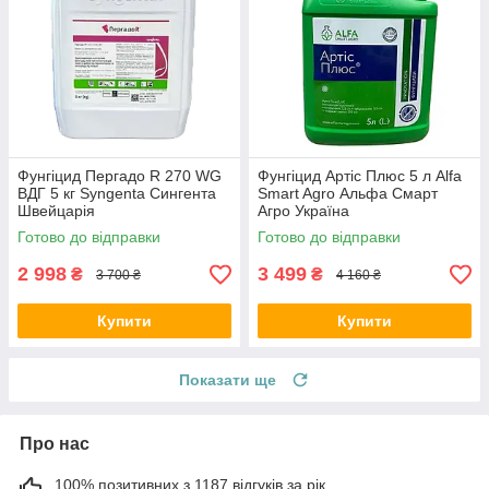
Фунгіцид Пергадо R 270 WG
Фунгіцид Артіс Плюс 5 л Alfa
ВДГ 5 кг Syngenta Сингента
Smart Agro Альфа Смарт
Швейцарія
Агро Україна
Готово до відправки
Готово до відправки
2 998
3 499
₴
₴
3 700 ₴
4 160 ₴
Купити
Купити
Показати ще
Про нас
100% позитивних з 1187 відгуків за рік