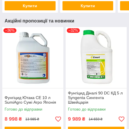
Купити
Купити
Акційні пропозиції та новинки
–36%
–32%
Фунгіцид Діналі 90 DC КД 5 л
Фунгіцид Ютака СЕ 10 л
Syngenta Сингента
SumiAgro Сумі Агро Японія
Швейцарія
Готово до відправки
Готово до відправки
8 998
9 989
₴
₴
13 985 ₴
14 659 ₴