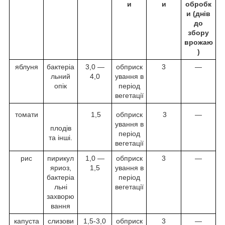
и
и
обробк
и (днів
до
збору
врожаю
)
яблуня
бактеріа
3,0 —
обприск
3
—
льний
4,0
ування в
опік
період
вегетації
томати
1,5
обприск
3
—
ування в
плодів
період
та інші.
вегетації
рис
пирикул
1,0 —
обприск
3
—
яриоз,
1,5
ування в
бактеріа
період
льні
вегетації
захворю
вання
капуста
слизови
1,5-3,0
обприск
3
—