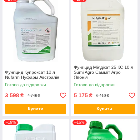
Фунгіцид Мілдікат 25 КС 10 л
Фунгіцид Купроксат 10 л
Sumi Agro Самміт Агро
Nufarm Нуфарм Австралія
Японія
Готово до відправки
Готово до відправки
3 598
5 175
₴
₴
4 746 ₴
6 410 ₴
Купити
Купити
–19%
–16%