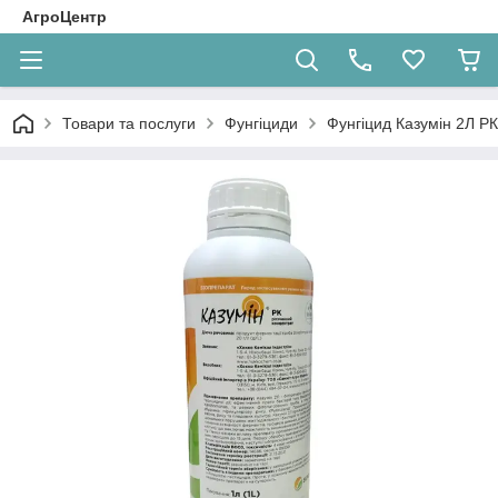
АгроЦентр
Товари та послуги
Фунгіциди
Фунгіцид Казумін 2Л РК