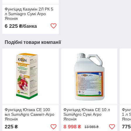
Фунгіцид Казумін 2Л РК 5
л Sumiagro Сумі Агро
Японія
6 225
₴/банка
Подібні товари компанії
Фунгіцид Ютака СЕ 100
Фунгіцид Ютака СЕ 10 л
Фунг
мл SumiAgro Самміт-Агро
SumiAgro Сумі Агро
1 л 
Японія
Японія
Япон
225
8 998
775
₴
₴
13 985 ₴