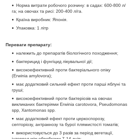
Норма витрати робочого розчину: в садах: 600-800 л/
га; на овочах та рисі: 200-400 л/га.
Країна виробник: Японія.
Упаковка: 1 літр
Переваги препарату:
належить до препаратів біологічного походження;
бактерицид і фунгіцид лікувальної дії;
високоефективний проти бактеріального опіку
(Erwinia amylovora);
має додатковий сильний ефект проти парші яблуні та
груші;
високоефективний проти бактеріозів на овочах
викликаних бактеріями Erwinia carotovora, Pseudomonas
spp, Xantomonas spp.
має додатковий ефект проти церкоспорозу,
септоріозу, антракнозу та бурої плямистості томатів;
використовується до 3 разів за період вегетації,
інтервал між обробками 7-14 днів;