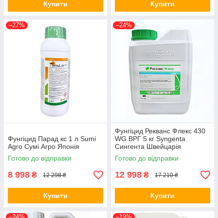
Купити
Купити
–27%
–24%
Фунгіцид Рекванс Флекс 430
Фунгіцид Парад кс 1 л Sumi
WG ВРГ 5 кг Syngenta
Agro Сумі Агро Японія
Сингента Швейцарія
Готово до відправки
Готово до відправки
8 998
12 998
₴
₴
12 298 ₴
17 210 ₴
Купити
Купити
–24%
–19%