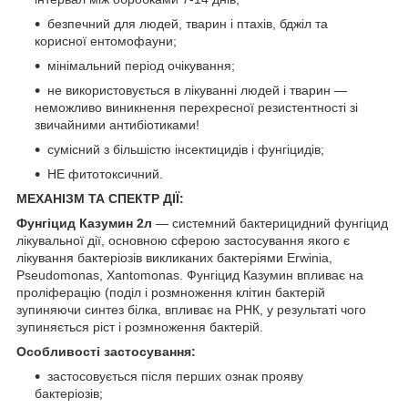
безпечний для людей, тварин і птахів, бджіл та
корисної ентомофауни;
мінімальний період очікування;
не використовується в лікуванні людей і тварин —
неможливо виникнення перехресної резистентності зі
звичайними антибіотиками!
сумісний з більшістю інсектицидів і фунгіцидів;
НЕ фитотоксичний.
МЕХАНІЗМ ТА СПЕКТР ДІЇ:
Фунгіцид Казумин 2л
— системний бактерицидний фунгіцид
лікувальної дії, основною сферою застосування якого є
лікування бактеріозів викликаних бактеріями Erwinia,
Pseudomonas, Xantomonas. Фунгіцид Казумин впливає на
проліферацію (поділ і розмноження клітин бактерій
зупиняючи синтез білка, впливає на РНК, у результаті чого
зупиняється ріст і розмноження бактерій.
Особливості застосування:
застосовується після перших ознак прояву
бактеріозів;