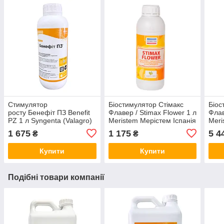
Стимулятор
Біостимулятор Стімакс
Біос
росту Бенефіт ПЗ Benefit
Флавер / Stimax Flower 1 л
Флав
PZ 1 л Syngenta (Valagro)
Meristem Мерістем Іспанія
Meri
Італія
1 675
1 175
5 4
₴
₴
Купити
Купити
Подібні товари компанії