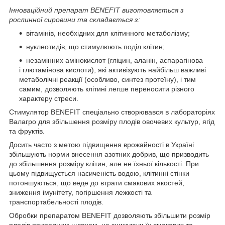
Інноваційний препарат BENEFIT виготовляється з
рослинної сировини та складається з:
вітамінів, необхідних для клітинного метаболізму;
нуклеотидів, що стимулюють поділ клітин;
незамінних амінокислот (гліцин, аланін, аспарагінова
і глютамінова кислоти), які активізують найбільш важливі
метаболічні реакції (особливо, синтез протеїну), і тим
самим, дозволяють клітині легше переносити різного
характеру стреси.
Стимулятор BENEFIT спеціально створювався в лабораторіях
Валагро для збільшення розміру плодів овочевих культур, ягід
та фруктів.
Досить часто з метою підвищення врожайності в Україні
збільшують норми внесення азотних добрив, що призводить
до збільшення розміру клітин, але не їхньої кількості. При
цьому підвищується насиченість водою, клітинні стінки
потоншуються, що веде до втрати смакових якостей,
зниження імунітету, погіршення лежкості та
транспортабельності плодів.
Обробки препаратом BENEFIT дозволяють збільшити розмір
плодів природним шляхом, не знижуючи їх смакових та