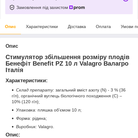
Замовлення під захистом
Опис
Характеристики
Доставка
Оплата
Умови п
Опис
Стимулятор збільшення розміру плодів
Бенефіт Benefit PZ 10 л Valagro Валагро
Італія
Характеристики
:
Склад препарату
:
загальний вміст азоту (N) - 3 % (36
г/л), органічний вуглець біологічного походження (С) –
10% (120 г/л);
Упаковка:
пляшка об'ємом 10 л;
Форма
:
рідина;
Виробник:
Valagro.
Опис
: