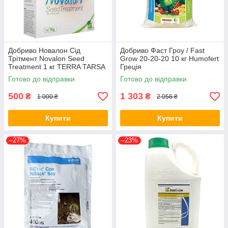
Добриво Новалон Сід
Добриво Фаст Гроу / Fast
Трітмент Novalon Seed
Grow 20-20-20 10 кг Humofert
Treatment 1 кг TERRA TARSA
Греція
Туреччина
Готово до відправки
Готово до відправки
500
1 303
₴
₴
1 000 ₴
2 056 ₴
Купити
Купити
–27%
–23%