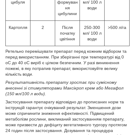
цибуля
формуван
мл/ 100 л
ня
води
цибулини
Картопля
2
Після
250-300
>500 л/га
початку
мл/ 100 л
цвітіння
води
Ретельно перемішувати препарат перед кожним відбором та
перед використанням. При зберіганні при температурі від 0
о
С до 40
о
С виріб є цілком безпечним. У разі виникнення
пожежі, в яку потрапив препарат, використовуйте велику
кількість води.
Результативність препарату зростає при сумісному
внесенні зі стимуляторами Максікроп крем або Мегафол
(150 мл/100 л води).
Застосування препарату відповідно до прописаних норм та
інструкцій гарантує очікуваний результат. Зменшення дози
може спричинити зниження ефективності. Підвищений
метаболізм рослини, викликаний застосуванням препарату,
може призвести до дефіциту вегетативного тургору протягом
24 годин після застосування. Дозування та процедура