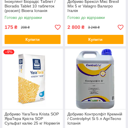
Інокулянт Біорадіс Таблет /
Добриво Брексіл Мікс Brexil
Bioradis Tablet 10 таблеток
Mix 5 кг Valagro Валагро
(розсип) Bioera Іспанія
Італія
Готово до відправки
Готово до відправки
175
2 800
₴
₴
208 ₴
3 248 ₴
Купити
Купити
–9%
Добриво YaraTera Krista SOP
Добриво Контролфіт Кремній
ЯраТера Кріста SOP
/ Controlphyt Si 5 л AgriTecno
Сульфат калію 25 кг Норвегія
Іспанія