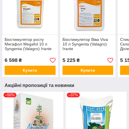
Біостимулятор росту
Біостимулятор Віва Viva
Стим
Мегафол Megafol 10 л
10 л Syngenta (Valagro)
Скло
Syngenta (Valagro) Італія
Італія
Доли
6 598
5 225
5 1
₴
₴
Купити
Купити
Акційні пропозиції та новинки
–50%
–37%