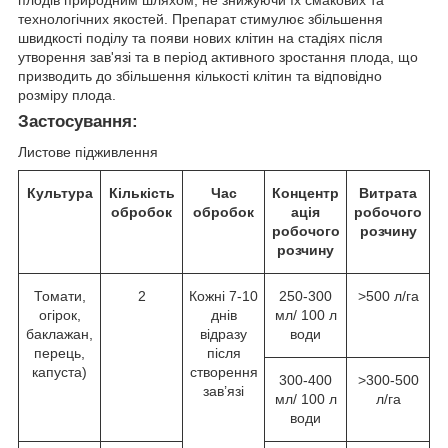
технологічних якостей. Препарат стимулює збільшення
швидкості поділу та появи нових клітин на стадіях після
утворення зав'язі та в період активного зростання плода, що
призводить до збільшення кількості клітин та відповідно
розміру плода.
Застосування
:
Листове підживлення
Культура
Кількість
Час
Концентр
Витрата
обробок
обробок
ація
робочого
робочого
розчину
розчину
Томати,
2
Кожні 7-10
250-300
>500 л/га
огірок,
днів
мл/ 100 л
баклажан,
відразу
води
перець,
після
капуста)
створення
300-400
>300-500
зав’язі
мл/ 100 л
л/га
води