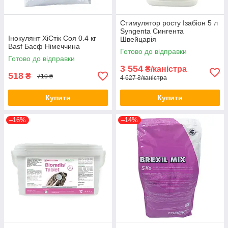
Стимулятор росту Ізабіон 5 л
Syngenta Сингента
Інокулянт ХіСтік Соя 0.4 кг
Швейцарія
Basf Басф Німеччина
Готово до відправки
Готово до відправки
3 554
₴/каністра
518
₴
710 ₴
4 627 ₴/каністра
Купити
Купити
–16%
–14%