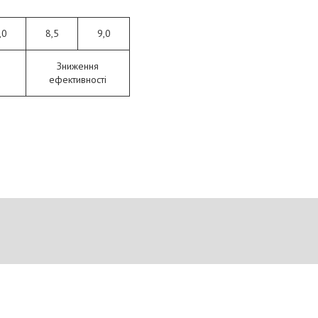
,0
8,5
9,0
Зниження
ефективності