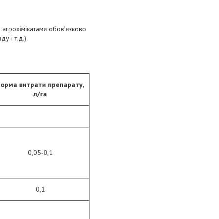
та агрохімікатами обов'язково
 і т.д.).
орма витрати препарату,
л/га
0,05-0,1
0,1