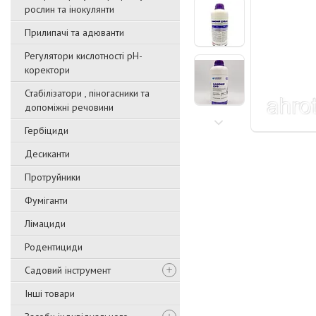
рослин та інокулянти
Прилипачі та адюванти
Регулятори кислотності pН-
коректори
Стабілізатори , піногасники та
допоміжні речовини
Гербіциди
Десиканти
Протруйники
Фуміганти
Лімациди
Родентициди
Садовий інструмент
Інші товари