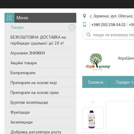
с. Зарванці, вул. Одеська
+380 (50) 258-54-22
+3
Товари
БЕЗКОШТОВНА ДОСТАВКА на
гербіциди суцільної дії 20 л!
Агрохімія ЗНИЖКИ
АгроЦен
Акційні товари
Біопрепарати
Головна
Товари т
Препарати на основі міді
Препарати на основі сірки
Грунтові інсектициди
Фунгіциди
Інсектициди
Добрива, регулятори росту