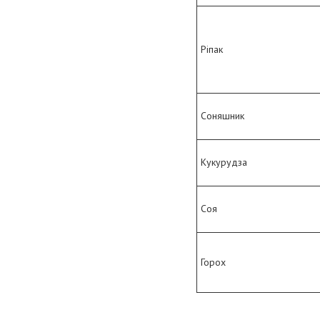
Ріпак
Соняшник
Кукурудза
Соя
Горох