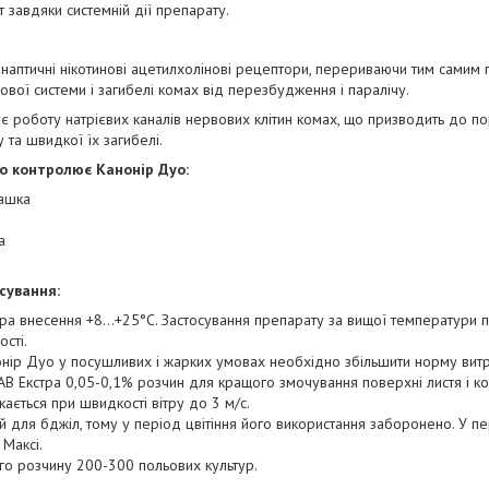
 завдяки системній дії препарату.
наптичні нікотинові ацетилхолінові рецептори, перериваючи тим самим 
ої системи і загибелі комах від перезбудження і паралічу.
роботу натрієвих каналів нервових клітин комах, що призводить до по
та швидкої їх загибелі.
що контролює Канонір Дуо
:
ашка
а
сування:
а внесення +8...+25°C. Застосування препарату за вищої температури 
сті.
онір Дуо у посушливих і жарких умовах необхідно збільшити норму вит
АВ Екстра 0,05-0,1% розчин для кращого змочування поверхні листя і ко
ається при швидкості вітру до 3 м/с.
̆ для бджіл, тому у період цвітіння його використання заборонено. У пе
 Максі.
о розчину 200-300 польових культур.