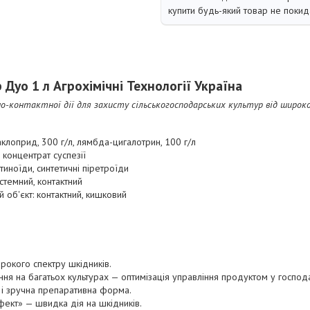
купити будь-який товар не покид
 Дуо 1 л Агрохімічні Технології Україна
-контактної дії для захисту сільськогосподарських культур від широко
клоприд, 300 г/л, лямбда-цигалотрин, 100 г/л
концентрат суспезії
отиноїди, синтетичні піретроїди
истемний, контактний
 об'єкт: контактний, кишковий
рокого спектру шкідників.
ня на багатьох культурах — оптимізація управління продуктом у господа
 і зручна препаративна форма.
ект» — швидка дія на шкідників.