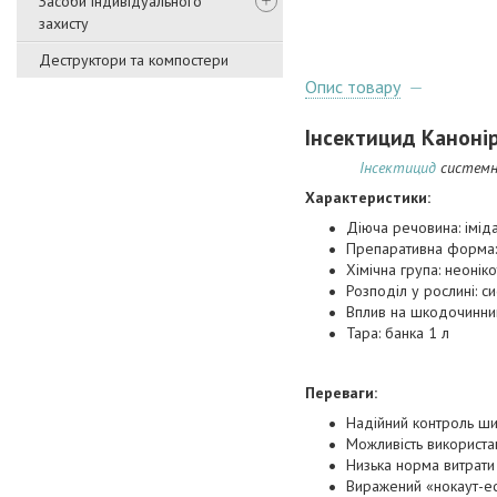
Засоби індивідуального
захисту
Деструктори та компостери
Опис товару
Інсектицид Канонір
Інсектицид
системно
Характеристики
:
Діюча речовина: іміда
Препаративна форма: 
Хімічна група: неонік
Розподіл у рослині: с
Вплив на шкодочинний
Тара: банка 1 л
Переваги:
Надійний контроль ши
Можливість використан
Низька норма витрати
Виражений «нокаут-еф