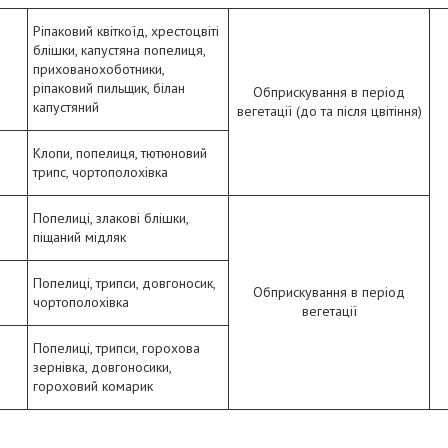
Ріпаковий квіткоїд, хрестоцвіті
блішки, капустяна попелиця,
прихованохоботники,
ріпаковий пильщик, білан
Обприскування в період
капустяний
вегетації (до та після цвітіння)
Клопи, попелиця, тютюновий
трипс, чортополохівка
Попелиці, злакові блішки,
піщаний мідляк
Попелиці, трипси, довгоносик,
Обприскування в період
чортополохівка
вегетації
Попелиці, трипси, горохова
зернівка, довгоносики,
гороховий комарик