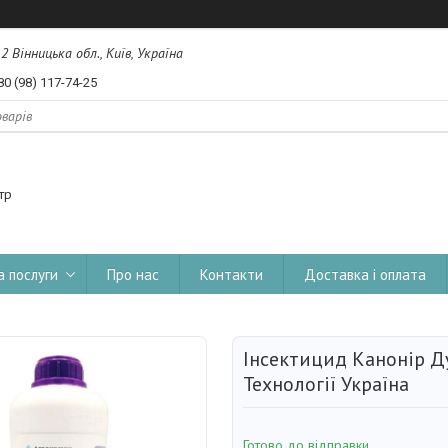
, 2 Вінницька обл., Київ, Україна
80 (98) 117-74-25
тр
а послуги
Про нас
Контакти
Доставка і оплата
Інсектицид Канонір Ду
Технології Україна
Готово до відправки