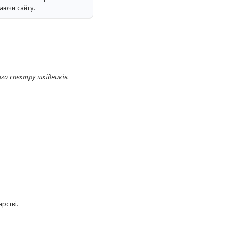
аючи сайту.
го спектру шкідників.
рстві.