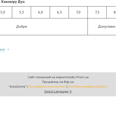
ь Каноніру Дуо:
5,0
5,5
6,0
6,5
7,0
7,5
8
Добре
Допустимо
ння
Сайт створений на маркетплейсі
Prom.ua
Продавець на Bigl.ua
"АгроЦентр" |
Поскаржитися на контент
|
Політика конфіденційності
Select Language
▼