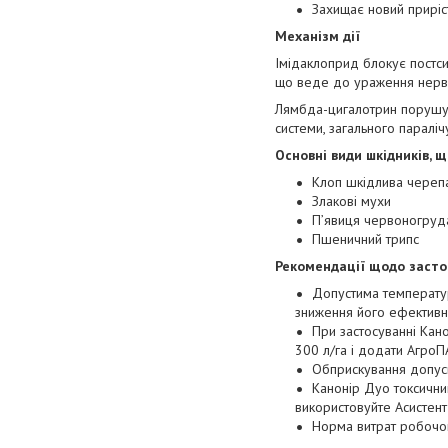
Захищає новий приріст
Механізм дії
Імідаклоприд блокує постси
що веде до ураження нервов
Лямбда-цигалотрин порушує 
системи, загального паралічу 
Основні види шкідників, 
Клоп шкідлива череп
Злакові мухи
П’явиця червоногруд
Пшеничний трипс
Рекомендації щодо засто
Допустима температур
зниження його ефективно
При застосуванні Кан
300 л/га і додати АгроП
Обприскування допуск
Канонір Дуо токсичнии
використовуйте Асистент
Норма витрат робочог