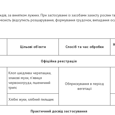
цидів, за винятком лужних. При застосуванні із засобами захисту рослин 
існість (відсутність розшарування, формування грудочок, випадання осаду
Н
Цільові об’єкти
Спосіб та час обробки
Офіційна реєстрація
Клоп шкідлива черепашка,
злакові мухи, п’явиця
червоногруда, пшеничний
Обприскування в період
трипс
вегетації
Хлібні жуки, хлібний пильщик
Практичний досвід застосування