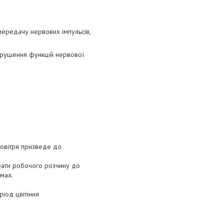
передачу нервових імпульсів,
рушення функцій нервової
повітря призведе до
рати робочого розчину до
мах.
ріод цвітіння