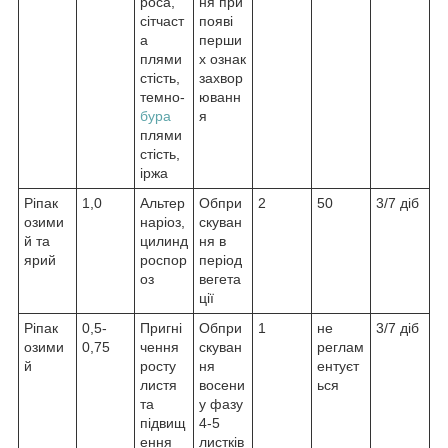
роса,
ня при
сітчаст
появі
а
перши
плями
х ознак
стість,
захвор
темно-
юванн
бура
я
плями
стість,
іржа
Ріпак
1,0
Альтер
Обпри
2
50
3/7 діб
озими
наріоз,
скуван
й та
цилинд
ня в
ярий
роспор
період
оз
вегета
ції
Ріпак
0,5-
Пригні
Обпри
1
не
3/7 діб
озими
0,75
чення
скуван
реглам
й
росту
ня
ентуєт
листя
восени
ься
та
у фазу
підвищ
4-5
ення
листків