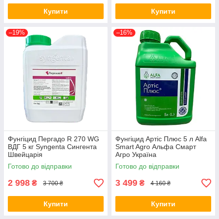
Купити
Купити
–19%
–16%
Фунгіцид Пергадо R 270 WG
Фунгіцид Артіс Плюс 5 л Alfa
ВДГ 5 кг Syngenta Сингента
Smart Agro Альфа Смарт
Швейцарія
Агро Україна
Готово до відправки
Готово до відправки
2 998
3 499
₴
₴
3 700 ₴
4 160 ₴
Купити
Купити