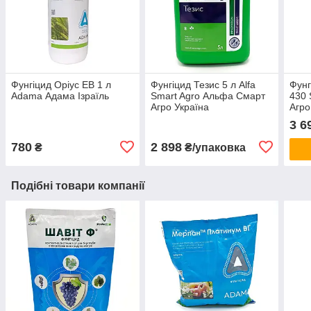
Фунгіцид Оріус ЕВ 1 л
Фунгіцид Тезис 5 л Alfa
Фун
Adama Адама Ізраїль
Smart Agro Альфа Смарт
430 
Агро Україна
Агро
3 6
780
2 898
₴
₴/упаковка
Подібні товари компанії