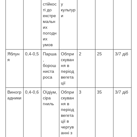
стійкос
у
ті до
культур
екстре
и
мальн
их
погодн
их
умов
Яблун
0,4-0,5
Парша
Обпри
2
25
3/7 діб
я
,
скуван
борош
ня в
ниста
період
роса
вегета
ції
Виногр
0,4-0,6
Оїдіум,
Обпри
3
35
3/7 діб
адники
сіра
скуван
гниль
ня в
період
вегета
ції в
чергув
анні з