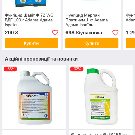
Фунгіцид Шавіт Ф 72 WG
Фунгіцид Мерпан
Фунг
ВДГ 100 г Adama Адама
Платинум 1 кг Adama
Adam
Ізраїль
Адама Ізраїль
200
698
1 2
₴
₴/упаковка
Купити
Купити
Акційні пропозиції та новинки
–36%
–32%
Фунгіцид Діналі 90 DC КД 5 л