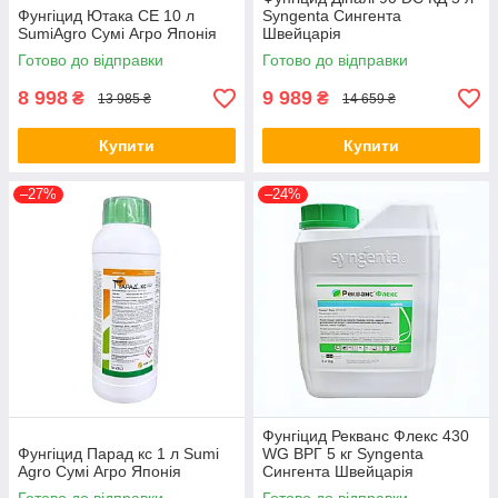
Фунгіцид Ютака СЕ 10 л
Syngenta Сингента
SumiAgro Сумі Агро Японія
Швейцарія
Готово до відправки
Готово до відправки
8 998
9 989
₴
₴
13 985 ₴
14 659 ₴
Купити
Купити
–27%
–24%
Фунгіцид Рекванс Флекс 430
Фунгіцид Парад кс 1 л Sumi
WG ВРГ 5 кг Syngenta
Agro Сумі Агро Японія
Сингента Швейцарія