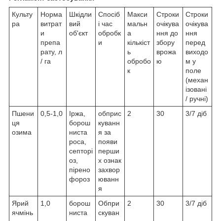
Культу
Норма
Шкідли
Спосіб
Макси
Строки
Строки
ра
витрат
вий
і час
мальн
очікува
очікува
и
об'єкт
обробк
а
ння до
ння
препа
и
кількіст
збору
перед
рату, л
ь
врожа
виходо
/ га
обробо
ю
м у
к
поле
(механ
ізовані
/ ручні)
Пшени
0,5-1,0
Іржа,
обприс
2
30
3/7 діб
ця
борош
куванн
озима
ниста
я за
роса,
появи
септорі
перши
оз,
х ознак
пірено
захвор
фороз
юванн
я
Ярий
1,0
борош
Обпри
2
30
3/7 діб
ячмінь
ниста
скуван