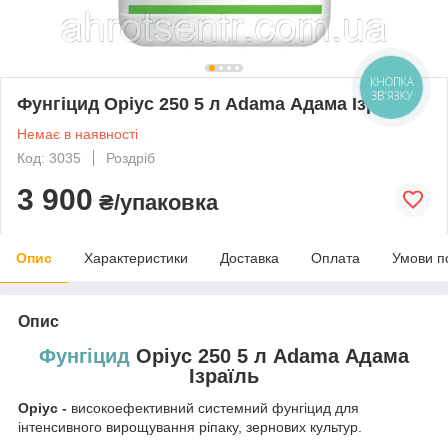
Фунгіцид Оріус 250 5 л Adama Адама Ізраїль
Немає в наявності
Код: 3035
Роздріб
3 900
₴/упаковка
Опис
Характеристики
Доставка
Оплата
Умови п
Опис
Фунгіцид
Оріус 250 5 л Adama Адама
Ізраїль
Оріус -
високоефективний системний фунгіцид для
інтенсивного вирощування ріпаку, зернових культур.