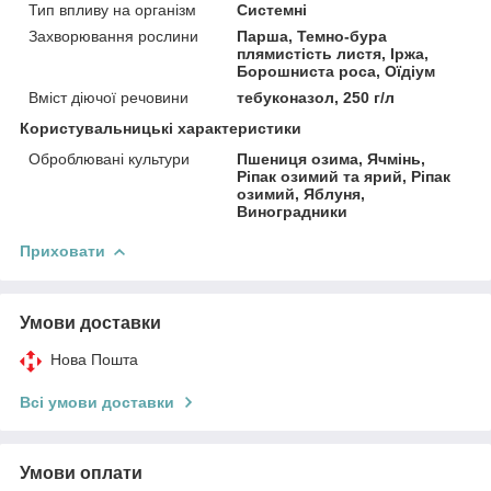
Тип впливу на організм
Системні
Захворювання рослини
Парша, Темно-бура
плямистість листя, Іржа,
Борошниста роса, Оїдіум
Вміст діючої речовини
тебуконазол, 250 г/л
Користувальницькі характеристики
Оброблювані культури
Пшениця озима, Ячмінь,
Ріпак озимий та ярий, Ріпак
озимий, Яблуня,
Виноградники
Приховати
Умови доставки
Нова Пошта
Всі умови доставки
Умови оплати