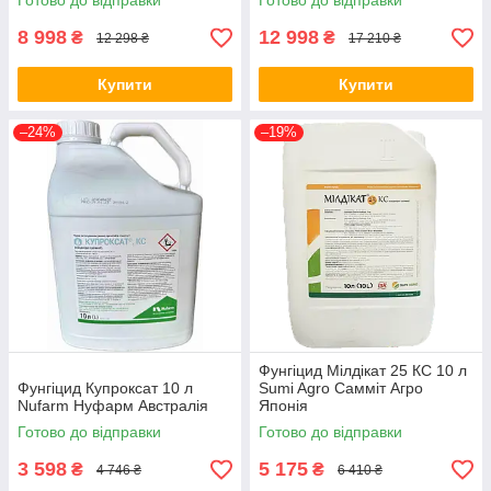
Готово до відправки
Готово до відправки
8 998
12 998
₴
₴
12 298 ₴
17 210 ₴
Купити
Купити
–24%
–19%
Фунгіцид Мілдікат 25 КС 10 л
Фунгіцид Купроксат 10 л
Sumi Agro Самміт Агро
Nufarm Нуфарм Австралія
Японія
Готово до відправки
Готово до відправки
3 598
5 175
₴
₴
4 746 ₴
6 410 ₴