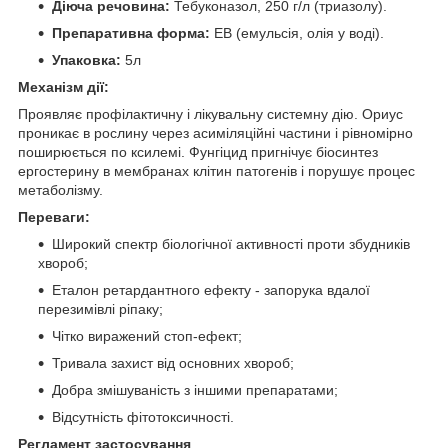
Діюча речовина:
Тебуконазол, 250 г/л (триазолу).
Препаративна форма:
ЕВ (емульсія, олія у воді).
Упаковка:
5л
Механізм дії:
Проявляє профілактичну і лікувальну системну дію. Ориус
проникає в рослину через асиміляційні частини і рівномірно
поширюється по ксилемі. Фунгіцид пригнічує біосинтез
ергостерину в мембранах клітин патогенів і порушує процес
метаболізму.
Переваги:
Широкий спектр біологічної активності проти збудників
хвороб;
Еталон ретардантного ефекту - запорука вдалої
перезимівлі ріпаку;
Чітко виражений стоп-ефект;
Тривала захист від основних хвороб;
Добра змішуваність з іншими препаратами;
Відсутність фітотоксичності.
Регламент застосування