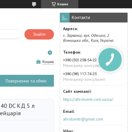
Кошик
Контакти
Знайти
с. Зарванці, вул. Одеська, 2
Вінницька обл., Київ, Україна
+380 (50) 258-54-22
Кошик
Менеджер-консультант
+380 (98) 117-74-25
Менеджер-консультант
Повернення та обмін
https://ahrotsentr.com.ua/ua/
140 DC КД 5 л
ейцарія
ahrotsentr@gmail.com