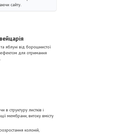
аючи сайту.
вейцарія
та яблуні від борошнистої
м ефектом для отримання
.
и в структуру листків і
ції мембрани, витоку вмісту
розростання колоній,