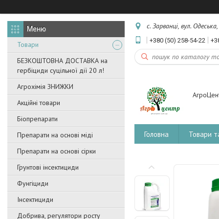
с. Зарванці, вул. Одеська
+380 (50) 258-54-22
+3
Товари
БЕЗКОШТОВНА ДОСТАВКА на
гербіциди суцільної дії 20 л!
Агрохімія ЗНИЖКИ
АгроЦен
Акційні товари
Біопрепарати
Головна
Товари т
Препарати на основі міді
Препарати на основі сірки
Грунтові інсектициди
Фунгіциди
Інсектициди
Добрива, регулятори росту