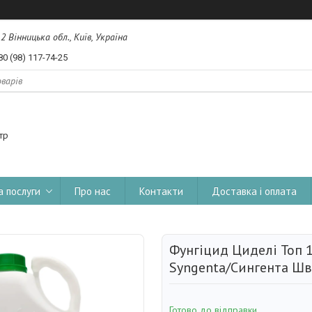
, 2 Вінницька обл., Київ, Україна
80 (98) 117-74-25
тр
а послуги
Про нас
Контакти
Доставка і оплата
Фунгіцид Циделі Топ 
Syngenta/Сингента Шв
Готово до відправки