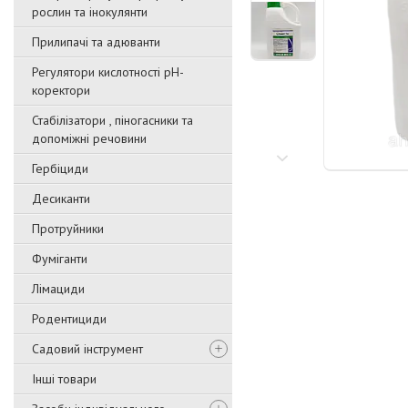
рослин та інокулянти
Прилипачі та адюванти
Регулятори кислотності pН-
коректори
Стабілізатори , піногасники та
допоміжні речовини
Гербіциди
Десиканти
Протруйники
Фуміганти
Лімациди
Родентициди
Садовий інструмент
Інші товари