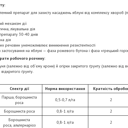
ту:
емний препарат для захисту насаджень яблуні від комплексу хвороб (п
й механізм дії
чна, лікувальна дія
 препарату 30-40 днів
на дія
их речовин унеможливлює виникнення резистентності
 застосування на яблуні — фаза рожевого бутона і фаза «грецький горі
рати робочого розчину:
я (залежно від об’єму крони) й огірки закритого ґрунту (залежно від ве
 відкритого ґрунту.
Спектр дії
Норма використання
Кратність обробо
Парша, борошниста
0,5-0,7 л/га
2
роса
Борошниста роса
0,8-1 л/га
2
Борошниста
0,8-1 л/га
2
роса, альтернаріоз