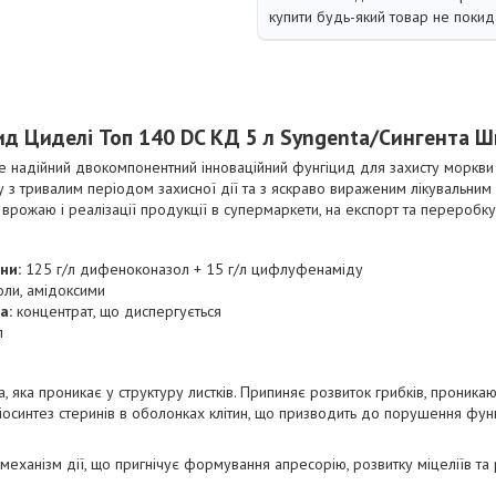
купити будь-який товар не покид
ид Циделі Топ 140 DC КД 5 л Syngenta/Сингента Ш
е надійний двокомпонентний інноваційний фунгіцид для захисту моркви 
у з тривалим періодом захисної дії та з яскраво вираженим лікувальни
 врожаю і реалізації продукції в супермаркети, на експорт та переробку
ини:
125 г/л дифеноконазол + 15 г/л цифлуфенаміду
ли, амідоксими
а:
концентрат, що диспергується
л
ка проникає у структуру листків. Припиняє розвиток грибків, проникаюч
іосинтез стеринів в оболонках клітин, що призводить до порушення функ
ханізм дії, що пригнічує формування апресорію, розвитку міцеліїв та 