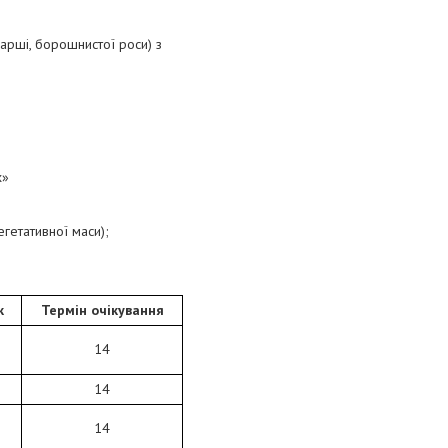
арші, борошнистої роси) з
х»
гетативної маси);
к
Термін очікування
14
14
14