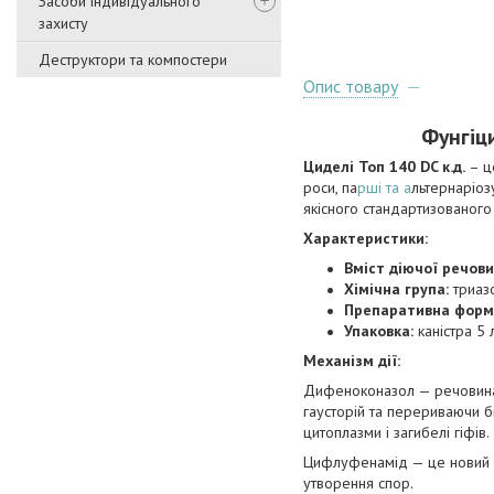
Засоби індивідуального
захисту
Деструктори та компостери
Опис товару
Фунгіц
Циделі Топ 140 DC к.д.
– ц
роси, па
рші та а
льтернаріоз
якісного стандартизованого
Характеристики:
Вміст діючої речов
Хімічна група:
триазо
Препаративна форм
Упаковка:
каністра 5 
Механізм дії:
Дифеноконазол — речовина, я
гаусторій та перериваючи б
цитоплазми і загибелі гіфів.
Цифлуфенамід — це новий ме
утворення спор.