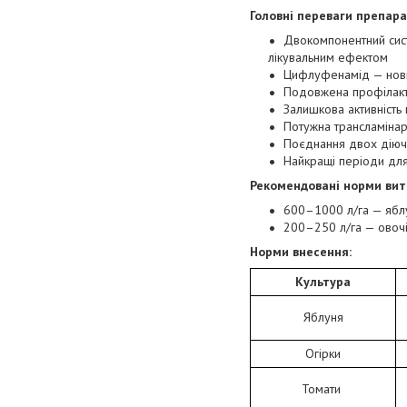
Головні переваги препара
Двокомпонентний сист
лікувальним ефектом
Цифлуфенамід — нови
Подовжена профілакти
Залишкова активність
Потужна трансламінар
Поєднання двох діюч
Найкращі періоди для
Рекомендовані норми вит
600–1000 л/га — яблун
200–250 л/га — овочі
Норми внесення:
Культура
Яблуня
Огірки
Томати