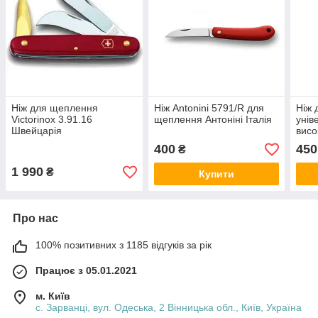
Ніж для щеплення
Ніж Antonini 5791/R для
Ніж 
Victorinox 3.91.16
щеплення Антоніні Італія
унів
Швейцарія
висо
хобі 
400
450
₴
(577
1 990
₴
Купити
Про нас
100% позитивних з 1185 відгуків за рік
Працює з 05.01.2021
м. Київ
с. Зарванці, вул. Одеська, 2 Вінницька обл., Київ, Україна