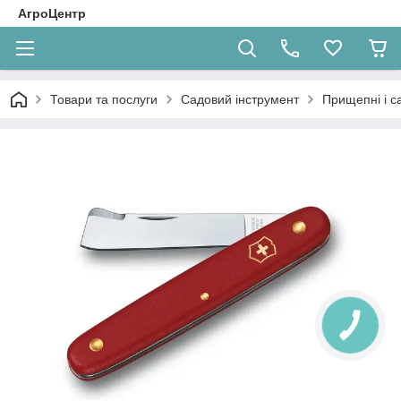
АгроЦентр
Товари та послуги
Садовий інструмент
Прищепні і с