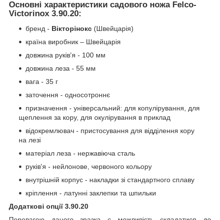
Основні характеристики садового ножа Felco-
Victorinox 3.90.20:
бренд -
Вікторінокс
(Швейцарія)
країна виробник – Швейцарія
довжина руків'я - 100 мм
довжина леза - 55 мм
вага - 35 г
заточення - односотроннє
призначення - універсальний: для копулірування, для
щеплення за кору, для окулірування в приклад
відокремлювач - пристосування для відділення кору
на лезі
матеріал леза - нержавіюча сталь
руків'я - нейлонове, червоного кольору
внутрішній корпус - накладки зі стандартного сплаву
кріплення - латунні заклепки та шпильки
Додаткові опції 3.90.20
Перевагою даного зразка є можливість складатися до