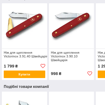
​​​​​​​Ніж для щеплення
Ніж для щеплення
Ніж 
Victorinox 3.91.40 Швейцарія
Victorinox 3.90.10
Vict
Швейцарія
Шве
1 799
1 2
₴
998
₴
Купити
Подібні товари компанії