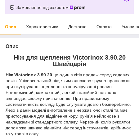
Замовлення під захистом
Опис
Характеристики
Доставка
Оплата
Умови п
Опис
​​​​​​​Ніж для щеплення Victorinox 3.90.20
Швейцарія
Ніж Victorinox 3.90.20
це один з хітів продаж серед садових
ножів. Універспальний ніж, яким однаково зручно працювати
при окуліруванні, щепленні та копуліруванні рослин.
Ергономічний, компактний, легкий і надійний повінстю
відповідає своєму призначенню. При правильному і
систематичність догляді буде слугувати довго і безперебійно.
Лезо в даній моделі виготовлене з нержавіючої сталі та має
пристосування для відділення кору, руків'я нейлонове з
накладками зі стандартного сплаву. Червоний колір рукоятки
допоможе швидко віднайти ніж серед інструментів, дрібничок
та у траві в саду.