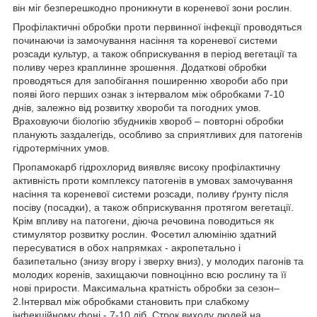
він міг безперешкодно проникнути в кореневої зони рослин.
Профілактичні обробки проти первинної інфекції проводяться
починаючи із замочування насіння та кореневої системи
розсади культур, а також обприскування в період вегетації та
поливу через краплинне зрошення. Додаткові обробки
проводяться для запобігання поширенню хвороби або при
появі його перших ознак з інтервалом між обробками 7-10
днів, залежно від розвитку хвороби та погодних умов.
Враховуючи біологію збудників хвороб – повторні обробки
планують заздалегідь, особливо за сприятливих для патогенів
гідротермічних умов.
Пропамокарб гідрохлорид виявляє високу профілактичну
активність проти комплексу патогенів в умовах замочування
насіння та кореневої системи розсади, поливу ґрунту після
посіву (посадки), а також обприскування протягом вегетації.
Крім впливу на патогени, діюча речовина поводиться як
стимулятор розвитку рослин. Фосетил алюмінію здатний
пересуватися в обох напрямках - акропетально і
базипетально (знизу вгору і зверху вниз), у молодих пагонів та
молодих коренів, захищаючи повноцінно всю рослину та її
нові прирости. Максимальна кратність обробки за сезон
–
2.Інтервал між обробками становить при слабкому
інфекційному фоні - 7-10 діб. Строк виходу людей на