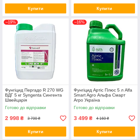
Купити
Купити
–19%
–16%
Фунгіцид Пергадо R 270 WG
Фунгіцид Артіс Плюс 5 л Alfa
ВДГ 5 кг Syngenta Сингента
Smart Agro Альфа Смарт
Швейцарія
Агро Україна
Готово до відправки
Готово до відправки
2 998
3 499
₴
₴
3 700 ₴
4 160 ₴
Купити
Купити