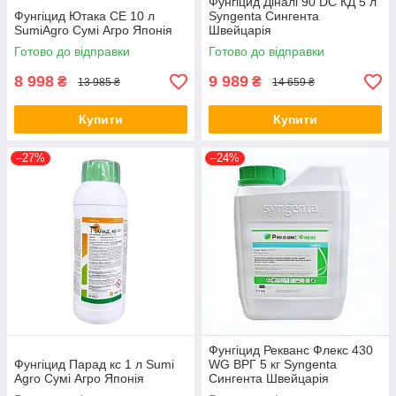
Фунгіцид Діналі 90 DC КД 5 л
Фунгіцид Ютака СЕ 10 л
Syngenta Сингента
SumiAgro Сумі Агро Японія
Швейцарія
Готово до відправки
Готово до відправки
8 998
9 989
₴
₴
13 985 ₴
14 659 ₴
Купити
Купити
–27%
–24%
Фунгіцид Рекванс Флекс 430
Фунгіцид Парад кс 1 л Sumi
WG ВРГ 5 кг Syngenta
Agro Сумі Агро Японія
Сингента Швейцарія