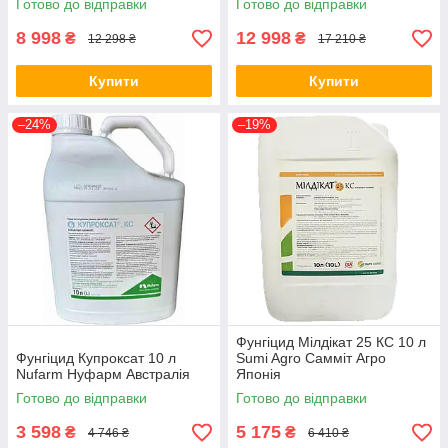
Готово до відправки
Готово до відправки
8 998
12 998
₴
₴
12 298 ₴
17 210 ₴
Купити
Купити
–24%
–19%
Фунгіцид Мілдікат 25 КС 10 л
Фунгіцид Купроксат 10 л
Sumi Agro Самміт Агро
Nufarm Нуфарм Австралія
Японія
Готово до відправки
Готово до відправки
3 598
5 175
₴
₴
4 746 ₴
6 410 ₴