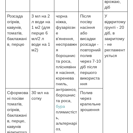
врожаю,
діб
Розсада
3 мл на 2
чорна
Після
У
огірків,
л води на
ніжка,
посіву
відкритому
кавунів,
1 м
2
(для
фузаріозн
насіння
грунті - 20
томатів,
перцю 6
е
або
діб, в
баклажані
мл/2 л
в'янення,
висадки
закритому
в, перцю
води на 1
несправжн
розсади -
- не
м
2
)
я
повторний
регламент
борошнис
полив
ується
та роса,
через 7-10
пліснявінн
діб після
я насіння,
першого
коренева
використа
гниль,
ння
антракноз,
Сформова
30 мл на
Полив
борошнис
ні посіви
сотку
через
та роса,
томатів,
крапельне
бура
огірків,
зрошення
плямистіст
баклажані
ь,
в, перцю,
альтернарі
кавунів
оз,
відкритого