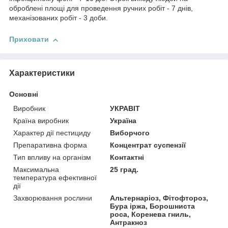
оброблені площі для проведення ручних робіт - 7 днів,
механізованих робіт - 3 доби.
Приховати
Характеристики
Основні
Виробник
УКРАВІТ
Країна виробник
Україна
Характер дії пестициду
Виборчого
Препаративна форма
Концентрат суспензії
Тип впливу на організм
Контактні
Максимальна
25 град.
температура ефективної
дії
Захворювання рослини
Альтернаріоз, Фітофтороз,
Бура іржа, Борошниста
роса, Коренева гниль,
Антракноз