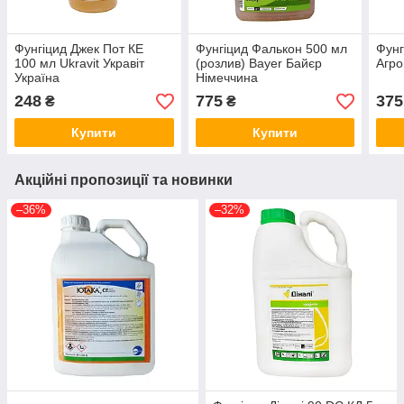
Фунгіцид Джек Пот КЕ
Фунгіцид Фалькон 500 мл
Фунг
100 мл Ukravit Укравіт
(розлив) Bayer Байєр
Агро
Україна
Німеччина
248
775
375
₴
₴
Купити
Купити
Акційні пропозиції та новинки
–36%
–32%