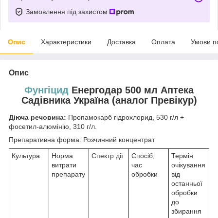
Замовлення під захистом
Опис
Характеристики
Доставка
Оплата
Умови п
Опис
Фунгіцид
Енергодар 500 мл Аптека
Садівника Україна (аналог Превікур)
Діюча речовина:
Пропамокарб гідрохлорид, 530 г/л +
фосетил-алюмінію, 310 г/л.
Препаративна форма: Розчинний концентрат
Культура
Норма
Спектр дії
Спосіб,
Термін
витрати
час
очікування
препарату
обробки
від
останньої
обробки
до
збирання