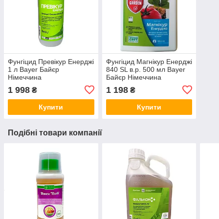
Фунгіцид Превікур Енерджі
Фунгіцид Магнікур Енерджі
1 л Bayer Байєр
840 SL в.р. 500 мл Bayer
Німеччина
Байєр Німеччина
1 998
1 198
₴
₴
Купити
Купити
Подібні товари компанії