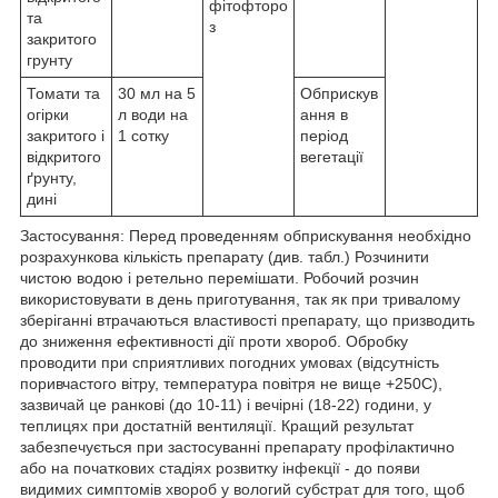
фітофторо
та
з
закритого
грунту
Томати та
30 мл на 5
Обприскув
огірки
л води на
ання в
закритого і
1 сотку
період
відкритого
вегетації
ґрунту,
дині
Застосування: Перед проведенням обприскування необхідно
розрахункова кількість препарату (див. табл.) Розчинити
чистою водою і ретельно перемішати. Робочий розчин
використовувати в день приготування, так як при тривалому
зберіганні втрачаються властивості препарату, що призводить
до зниження ефективності дії проти хвороб. Обробку
проводити при сприятливих погодних умовах (відсутність
поривчастого вітру, температура повітря не вище +250С),
зазвичай це ранкові (до 10-11) і вечірні (18-22) години, у
теплицях при достатній вентиляції. Кращий результат
забезпечується при застосуванні препарату профілактично
або на початкових стадіях розвитку інфекції - до появи
видимих симптомів хвороб у вологий субстрат для того, щоб