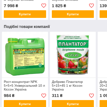
7 998
1 825
139
₴
₴
Купити
Купити
Подібні товари компанії
Рост-концентрат NPK
Добриво Плантатор
Добр
5+5+5 Універсальний 10 л
5+15+45 1 кг Кіссон
20+2
Кіссон Україна
Україна
Укра
984
311
1 0
₴
₴
Купити
Купити