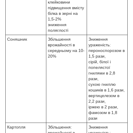
клейковини
підвищення вмісту
білка в зерні на
1,5-2%
зниження
поляглості
Соняшник
Збільшення
Зниження
врожайності в
ураженість:
середньому на 10-
пероноспорозом в
20%
1,5 рази,
сірій, білої і
попелястої
гнилями в 2,8
рази,
сухою гниллю
кошиків в 1,6 рази,
вертицелезом в
2,2 рази,
іржею в 2 рази,
фамозом в 1,8
рази
Картопля
Збільшення:
Зниження
врожайності в
ураженість: