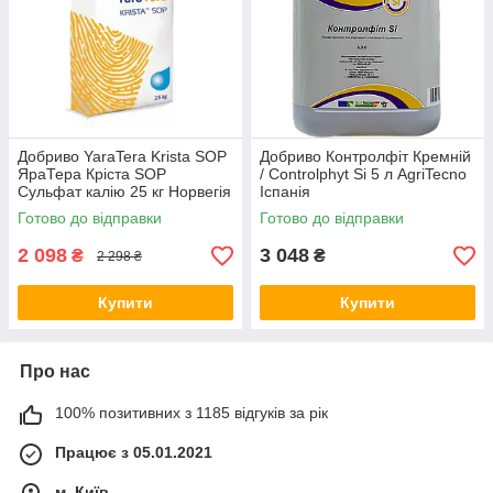
Добриво YaraTera Krista SOP
Добриво Контролфіт Кремній
ЯраТера Кріста SOP
/ Controlphyt Si 5 л AgriTecno
Сульфат калію 25 кг Норвегія
Іспанія
Готово до відправки
Готово до відправки
2 098
3 048
₴
₴
2 298 ₴
Купити
Купити
Про нас
100% позитивних з 1185 відгуків за рік
Працює з 05.01.2021
м. Київ