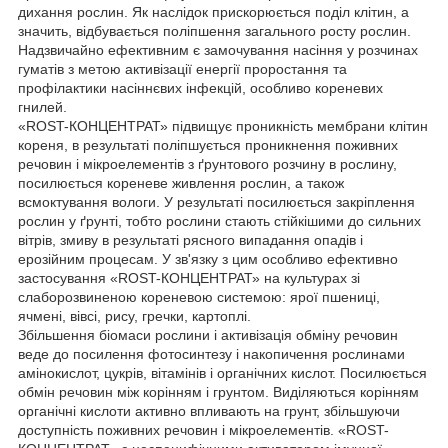
дихання рослин. Як наслідок прискорюється поділ клітин, а
значить, відбувається поліпшення загального росту рослин.
Надзвичайно ефективним є замочування насіння у розчинах
гуматів з метою активізації енергії проростання та
профілактики насіннєвих інфекцій, особливо кореневих
гнилей.
«ROST-КОНЦЕНТРАТ» підвищує проникність мембрани клітин
кореня, в результаті поліпшується проникнення поживних
речовин і мікроелементів з ґрунтового розчину в рослину,
посилюється кореневе живлення рослин, а також
всмоктування вологи. У результаті посилюється закріплення
рослин у ґрунті, тобто рослини стають стійкішими до сильних
вітрів, змиву в результаті рясного випадання опадів і
ерозійним процесам. У зв'язку з цим особливо ефективно
застосування «ROST-КОНЦЕНТРАТ» на культурах зі
слаборозвиненою кореневою системою: ярої пшениці,
ячмені, вівсі, рису, гречки, картоплі.
Збільшення біомаси рослини і активізація обміну речовин
веде до посилення фотосинтезу і накопичення рослинами
амінокислот, цукрів, вітамінів і органічних кислот. Посилюється
обмін речовин між корінням і грунтом. Виділяються корінням
органічні кислоти активно впливають на грунт, збільшуючи
доступність поживних речовин і мікроелементів. «ROST-