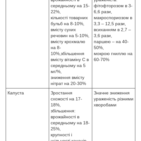
середньому на 15-
фітофторозом в 3-
22%,
6,6 рази,
кількості товарних
макроспориозом в
бульб на 8-10%,
3,3 – 12,5 рази,
вмісту сухих
всиханням в 2,7 –
речовин на 5-10%,
3,6 рази,
вмісту крохмалю
паршею – на 40-
на 8-
50%,
10%,збільшення
мокрою гниллю на
вмісту вітаміну С в
60-70%
середньому на 5
мг/%,
зниження вмісту
нітрат на 20-30%
Капуста
Зростання
Значне зниження
схожості на 17-
ураженість різними
18%,
хворобами
збільшення:
врожайності в
середньому на 18-
25%,
крупності і
щільності качанів