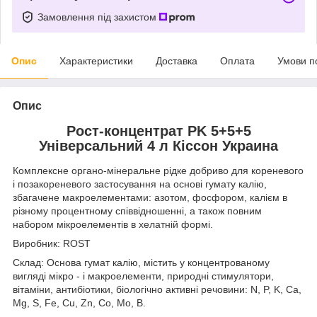
Замовлення під захистом
Опис
Характеристики
Доставка
Оплата
Умови п
Опис
Рост-концентрат PK 5+5+5
Універсальний 4 л Кіссон Украина
Комплексне органо-мінеральне рідке добриво для кореневого
і позакореневого застосування на основі гумату калію,
збагачене макроелементами: азотом, фосфором, калієм в
різному процентному співвідношенні, а також повним
набором мікроелементів в хелатній формі.
Виробник: ROST
Склад: Основа гумат калію, містить у концентрованому
вигляді мікро - і макроелементи, природні стимулятори,
вітаміни, антибіотики, біологічно активні речовини: N, P, K, Ca,
Mg, S, Fe, Cu, Zn, Co, Mo, B.