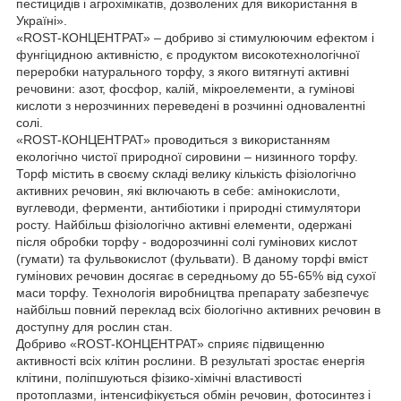
пестицидів і агрохімікатів, дозволених для використання в
Україні».
«ROST-КОНЦЕНТРАТ» – добриво зі стимулюючим ефектом і
фунгіцидною активністю, є продуктом високотехнологічної
переробки натурального торфу, з якого витягнуті активні
речовини: азот, фосфор, калій, мікроелементи, а гумінові
кислоти з нерозчинних переведені в розчинні одновалентні
солі.
«ROST-КОНЦЕНТРАТ» проводиться з використанням
екологічно чистої природної сировини – низинного торфу.
Торф містить в своєму складі велику кількість фізіологічно
активних речовин, які включають в себе: амінокислоти,
вуглеводи, ферменти, антибіотики і природні стимулятори
росту. Найбільш фізіологічно активні елементи, одержані
після обробки торфу - водорозчинні солі гумінових кислот
(гумати) та фульвокислот (фульвати). В даному торфі вміст
гумінових речовин досягає в середньому до 55-65% від сухої
маси торфу. Технологія виробництва препарату забезпечує
найбільш повний переклад всіх біологічно активних речовин в
доступну для рослин стан.
Добриво «ROST-КОНЦЕНТРАТ» сприяє підвищенню
активності всіх клітин рослини. В результаті зростає енергія
клітини, поліпшуються фізико-хімічні властивості
протоплазми, інтенсифікується обмін речовин, фотосинтез і