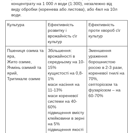
концентрату на 1 000 л води (1:300), незалежно від
виду обробки (коренева або листова), або 4мл на 10л
води.
Культура
Ефективність
Ефективність
розвитку і
проти хвороб с\г
врожайність с\г
культур
культур
Пшениця озима та
Збільшення:
Зменшення
яра,
врожайності в
ураження
Жито озиме,
середньому на 10-
борошнистою
Ячмінь озимий та
15%
росою в 2-3 рази,
ярий,
кущистості на 0,8-
кореневої гнилі на
Тритикале озиме
1%
70%,
маси насіння на
септоріозом та
11-13%
фузаріозом – на
маси кореневої
60-70%
системи на 40-
60%
підвищення вмісту
клейковини в зерні
на 5%
підвищення якості