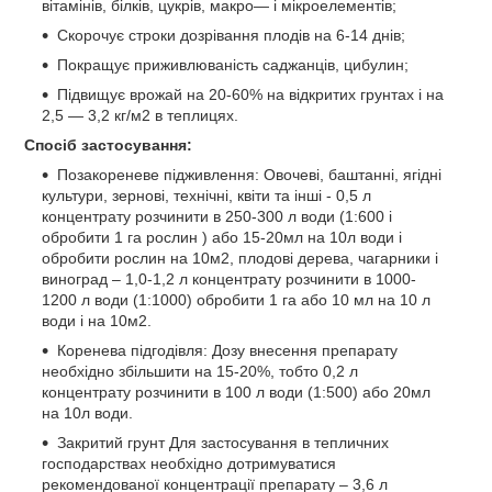
вітамінів, білків, цукрів, макро— і мікроелементів;
Скорочує строки дозрівання плодів на 6-14 днів;
Покращує приживлюваність саджанців, цибулин;
Підвищує врожай на 20-60% на відкритих грунтах і на
2,5 — 3,2 кг/м2 в теплицях.
Спосіб застосування:
Позакореневе підживлення: Овочеві, баштанні, ягідні
культури, зернові, технічні, квіти та інші - 0,5 л
концентрату розчинити в 250-300 л води (1:600 і
обробити 1 га рослин ) або 15-20мл на 10л води і
обробити рослин на 10м
2,
плодові дерева, чагарники і
виноград – 1,0-1,2 л концентрату розчинити в 1000-
1200 л води (1:1000) обробити 1 га або 10 мл на 10 л
води і на 10м
2
.
Коренева підгодівля: Дозу внесення препарату
необхідно збільшити на 15-20%, тобто 0,2 л
концентрату розчинити в 100 л води (1:500) або 20мл
на 10л води.
Закритий грунт Для застосування в тепличних
господарствах необхідно дотримуватися
рекомендованої концентрації препарату – 3,6 л