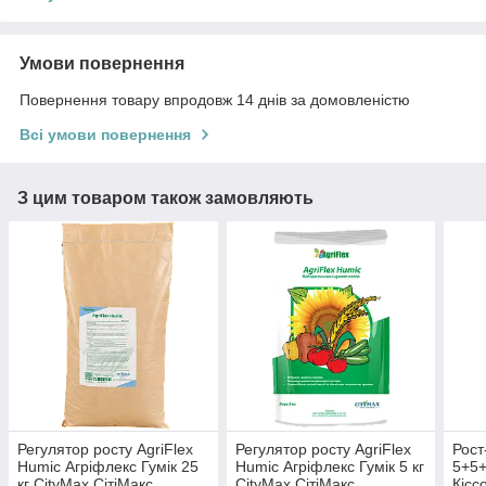
Умови повернення
Повернення товару впродовж 14 днів за домовленістю
Всі умови повернення
З цим товаром також замовляють
Регулятор росту AgriFlex
Регулятор росту AgriFlex
Рост
Humic Агріфлекс Гумік 25
Humic Агріфлекс Гумік 5 кг
5+5+
кг CityMax СітіМакс
CityMax СітіМакс
Кісс