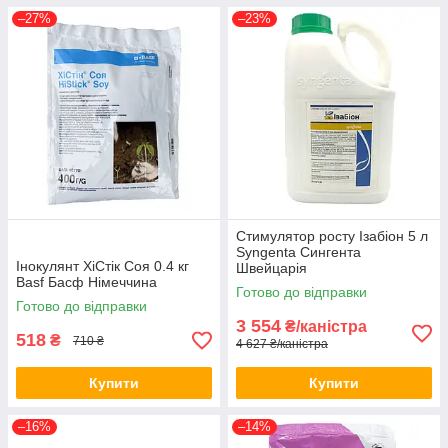
–27%
–23%
Стимулятор росту Ізабіон 5 л
Syngenta Сингента
Інокулянт ХіСтік Соя 0.4 кг
Швейцарія
Basf Басф Німеччина
Готово до відправки
Готово до відправки
3 554
₴/каністра
518
₴
710 ₴
4 627 ₴/каністра
Купити
Купити
–16%
–14%