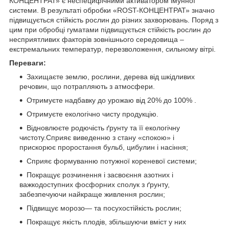
КОНЦЕНТРАТ» є неспецифічними активатором імунної
системи. В результаті обробки «ROST-КОНЦЕНТРАТ» значно
підвищується стійкість рослин до різних захворювань. Поряд з
цим при обробці гуматами підвищується стійкість рослин до
несприятливих факторів зовнішнього середовища –
екстремальних температур, перезволоження, сильному вітрі.
Переваги:
Захищаєте землю, рослини, дерева від шкідливих
речовин, що потрапляють з атмосфери.
Отримуєте надбавку до урожаю від 20% до 100% .
Отримуєте екологічно чисту продукцію.
Відновлюєте родючість ґрунту та її екологічну
чистоту.Сприяє виведенню з стану «спокою» і
прискорює проростання бульб, цибулин і насіння;
Сприяє формуванню потужної кореневої системи;
Покращує розчинення і засвоєння азотних і
важкодоступних фосфорних сполук з ґрунту,
забезпечуючи найкраще живлення рослин;
Підвищує морозо— та посухостійкість рослин;
Покращує якість плодів, збільшуючи вміст у них