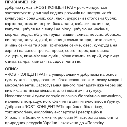
ПРИЗНАЧЕННЯ:
Добриво гумат «ROST-КОНЦЕНТРАТ» рекомендується
застосовувати у вигляді водних розчинів на наступних с/г
культурах - соняшник, соя, льон, цукровий і столовий буряк,
картопля, томати, огірки, баклажани, кабачки, патисони,
капуста, цибуля на сіянку і на ріпку, цибулю на насіння,
морква, редис, яблуня, груша, вишня, слива, персик, абрикос,
виноград, кавуни, дині, пшениця озима та яра, жито озиме,
ячмінь озимий та ярий, тритикале озиме, овес, кукурудза на
зерно і на силос, гречка, просо, сорго, горох, конюшина,
люцерна, вика-вівсяна суміш, ріпак озимий та ярий, суріпиця
озима та яра, кімнатні та садові квіти і ін.
ОПИС:
«
ROST-КОНЦЕНТРАТ» є універсальним добривом на основі
гумату калію з додаванням збалансованого комплексу макро-і
мікроелементів. Застосування даного препарату вже через рік
викликає не тільки кількісні, але і якісні зміни гумусу.
Новостворений гумус володіє високою біологічною активністю,
наявність покращує його фізичні та хімічні властивості ґрунту.
Добриво «ROST-КОНЦЕНТРАТ» пройшло біологічну,
токсикологічну, екологічну експертизу і реєстрацію в
Управлінні безпеки хімічних речовин Міністерства екології та
природних ресурсів України і включено до «Переліку