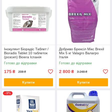
Інокулянт Біорадіс Таблет /
Добриво Брексіл Мікс Brexil
Bioradis Tablet 10 таблеток
Mix 5 кг Valagro Валагро
(розсип) Bioera Іспанія
Італія
Готово до відправки
Готово до відправки
175
2 800
₴
₴
208 ₴
3 248 ₴
Купити
Купити
–9%