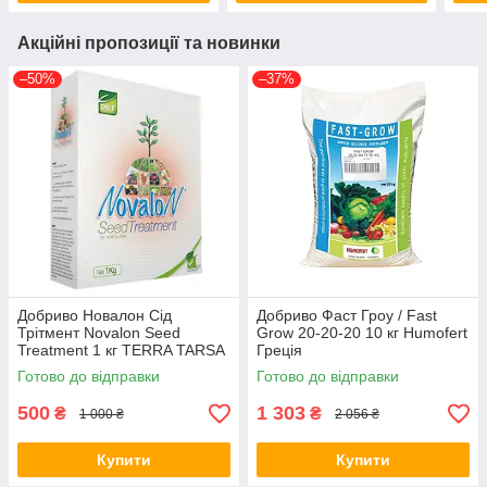
Акційні пропозиції та новинки
–50%
–37%
Добриво Новалон Сід
Добриво Фаст Гроу / Fast
Трітмент Novalon Seed
Grow 20-20-20 10 кг Humofert
Treatment 1 кг TERRA TARSA
Греція
Туреччина
Готово до відправки
Готово до відправки
500
1 303
₴
₴
1 000 ₴
2 056 ₴
Купити
Купити