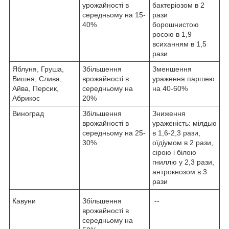
урожайності в
бактеріозом в 2
середньому на 15-
рази
40%
борошнистою
росою в 1,9
всиханням в 1,5
рази
Яблуня, Груша,
Збільшення
Зменшення
Вишня, Слива,
врожайності в
ураження паршею
Айва, Персик,
середньому на
на 40-60%
Абрикос
20%
Виноград
Збільшення
Зниження
врожайності в
ураженість: мілдью
середньому на 25-
в 1,6-2,3 рази,
30%
оїдіумом в 2 рази,
сірою і білою
гниллю у 2,3 рази,
антрокнозом в 3
рази
Кавуни
Збільшення
--
врожайності в
середньому на