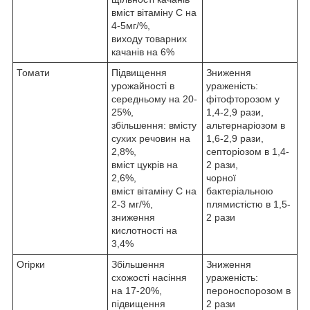
вміст вітаміну С на
4-5мг/%,
виходу товарних
качанів на 6%
Томати
Підвищення
Зниження
урожайності в
ураженість:
середньому на 20-
фітофторозом у
25%,
1,4-2,9 рази,
збільшення: вмісту
альтернаріозом в
сухих речовин на
1,6-2,9 рази,
2,8%,
септоріозом в 1,4-
вміст цукрів на
2 рази,
2,6%,
чорної
вміст вітаміну С на
бактеріальною
2-3 мг/%,
плямистістю в 1,5-
зниження
2 рази
кислотності на
3,4%
Огірки
Збільшення
Зниження
схожості насіння
ураженість:
на 17-20%,
пероноспорозом в
підвищення
2 рази