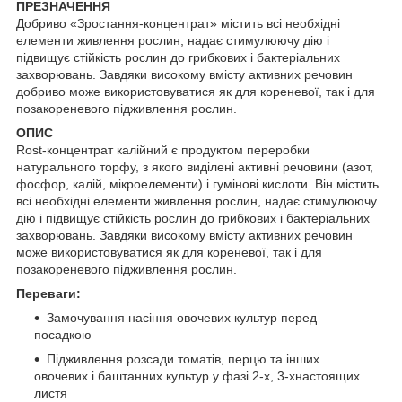
ПРЕЗНАЧЕННЯ
Добриво «Зростання-концентрат» містить всі необхідні
елементи живлення рослин, надає стимулюючу дію і
підвищує стійкість рослин до грибкових і бактеріальних
захворювань. Завдяки високому вмісту активних речовин
добриво може використовуватися як для кореневої, так і для
позакореневого підживлення рослин.
ОПИС
Rost-концентрат калійний є продуктом переробки
натурального торфу, з якого виділені активні речовини (азот,
фосфор, калій, мікроелементи) і гумінові кислоти. Він містить
всі необхідні елементи живлення рослин, надає стимулюючу
дію і підвищує стійкість рослин до грибкових і бактеріальних
захворювань. Завдяки високому вмісту активних речовин
може використовуватися як для кореневої, так і для
позакореневого підживлення рослин.
Переваги:
Замочування насіння овочевих культур перед
посадкою
Підживлення розсади томатів, перцю та інших
овочевих і баштанних культур у фазі 2-х, 3-хнастоящих
листя