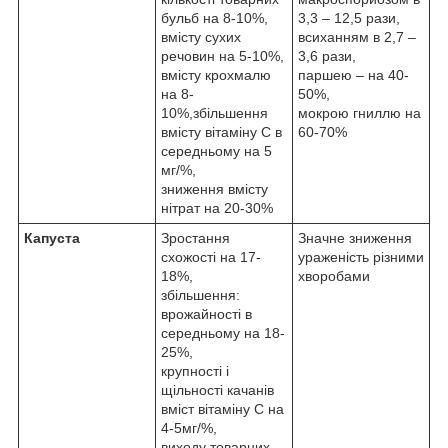
бульб на 8-10%,
3,3 – 12,5 рази,
вмісту сухих
всиханням в 2,7 –
речовин на 5-10%,
3,6 рази,
вмісту крохмалю
паршею – на 40-
на 8-
50%,
10%,збільшення
мокрою гниллю на
вмісту вітаміну С в
60-70%
середньому на 5
мг/%,
зниження вмісту
нітрат на 20-30%
Капуста
Зростання
Значне зниження
схожості на 17-
ураженість різними
18%,
хворобами
збільшення:
врожайності в
середньому на 18-
25%,
крупності і
щільності качанів
вміст вітаміну С на
4-5мг/%,
виходу товарних