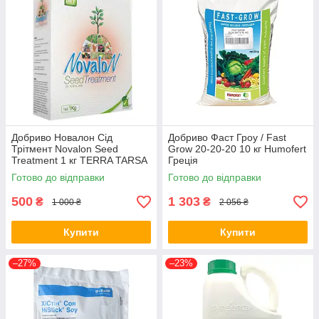
Добриво Новалон Сід
Добриво Фаст Гроу / Fast
Трітмент Novalon Seed
Grow 20-20-20 10 кг Humofert
Treatment 1 кг TERRA TARSA
Греція
Туреччина
Готово до відправки
Готово до відправки
500
1 303
₴
₴
1 000 ₴
2 056 ₴
Купити
Купити
–27%
–23%