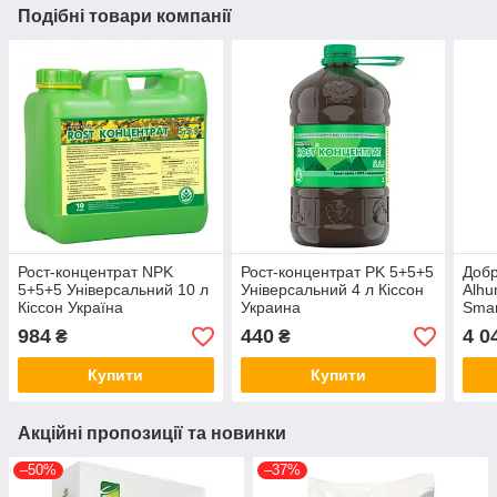
Подібні товари компанії
Рост-концентрат NPK
Рост-концентрат PK 5+5+5
Добр
5+5+5 Універсальний 10 л
Універсальний 4 л Кіссон
Alhu
Кіссон Україна
Украина
Smar
984
440
4 0
₴
₴
Купити
Купити
Акційні пропозиції та новинки
–50%
–37%