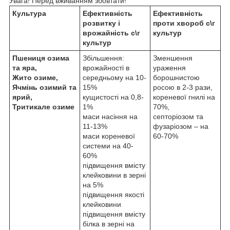
Увага! Перед вживанням збовтати!
Культура
Ефективність
Ефективність
розвитку і
проти хвороб с\г
врожайність с\г
культур
культур
Пшениця озима
Збільшення:
Зменшення
та яра,
врожайності в
ураження
Жито озиме,
середньому на 10-
борошнистою
Ячмінь озимий та
15%
росою в 2-3 рази,
ярий,
кущистості на 0,8-
кореневої гнилі на
Тритикале озиме
1%
70%,
маси насіння на
септоріозом та
11-13%
фузаріозом – на
маси кореневої
60-70%
системи на 40-
60%
підвищення вмісту
клейковини в зерні
на 5%
підвищення якості
клейковини
підвищення вмісту
білка в зерні на