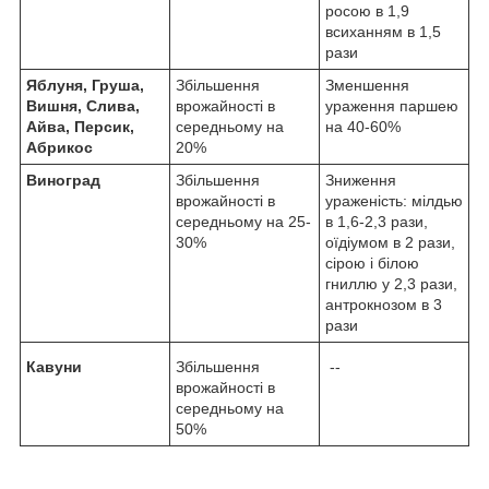
росою в 1,9
всиханням в 1,5
рази
Яблуня, Груша,
Збільшення
Зменшення
Вишня, Слива,
врожайності в
ураження паршею
Айва, Персик,
середньому на
на 40-60%
Абрикос
20%
Виноград
Збільшення
Зниження
врожайності в
ураженість: мілдью
середньому на 25-
в 1,6-2,3 рази,
30%
оїдіумом в 2 рази,
сірою і білою
гниллю у 2,3 рази,
антрокнозом в 3
рази
Кавуни
Збільшення
--
врожайності в
середньому на
50%