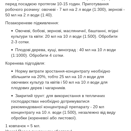
перед посадкою протягом 10-15 годин. Приготування
робочого розчину: овочеві - 7 мл на 2 л води (1:300), зернові -
50 мл на 2 л води (1:40).
Позакореневе підживлення:
Овочеві, бобові, зернові, масляничнІ, баштанні, ягідні
культури та квіти: 20 мл на 10 л води (1:500). Обробити
2-3 сотки.
Плодові дерева, кущі, виноград : 40 мл на 10 л води
(1:1000). Обробити 4 сотки.
Коренева підгодівля:
Норму витрати зростання-концентрату необхідно
збільшити на 20%, тобто 25 мл на 10 л води для
овочевих культур та квітів і 50 мл на 10 л води для
плодових дерев і чагарників.
Закритий грунт: для використання в тепличних
господарствах необхідно дотримуватися
рекомендованої концентрації препарату - 20 мл
концентрату на 10 л. води (1:500), незалежно від виду
обробки (кореневої або листової).
1 ковпачок = 5 мл.