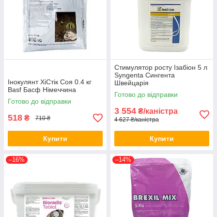
Стимулятор росту Ізабіон 5 л
Syngenta Сингента
Інокулянт ХіСтік Соя 0.4 кг
Швейцарія
Basf Басф Німеччина
Готово до відправки
Готово до відправки
3 554
₴/каністра
518
₴
710 ₴
4 627 ₴/каністра
Купити
Купити
–16%
–14%