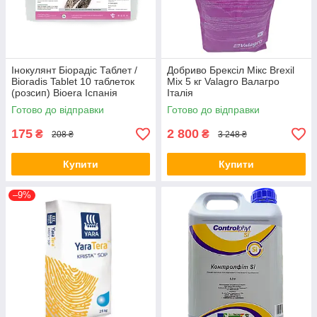
Інокулянт Біорадіс Таблет /
Добриво Брексіл Мікс Brexil
Bioradis Tablet 10 таблеток
Mix 5 кг Valagro Валагро
(розсип) Bioera Іспанія
Італія
Готово до відправки
Готово до відправки
175
2 800
₴
₴
208 ₴
3 248 ₴
Купити
Купити
–9%