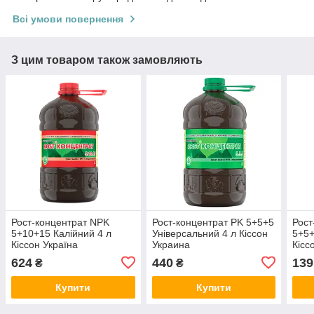
Всі умови повернення
З цим товаром також замовляють
Рост-концентрат NPK
Рост-концентрат PK 5+5+5
Рост
5+10+15 Калійний 4 л
Універсальний 4 л Кіссон
5+5+
Кіссон Україна
Украина
Кісс
624
440
139
₴
₴
Купити
Купити