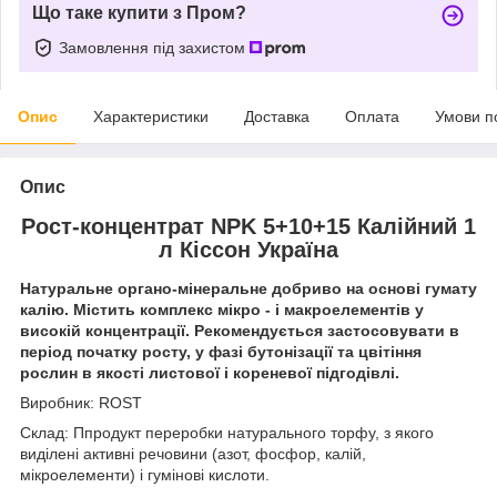
Що таке купити з Пром?
Замовлення під захистом
Опис
Характеристики
Доставка
Оплата
Умови п
Опис
Рост-концентрат NPK 5+10+15 Калійний 1
л Кіссон Україна
Натуральне органо-мінеральне добриво на основі гумату
калію. Містить комплекс мікро - і макроелементів у
високій концентрації. Рекомендується застосовувати в
період початку росту, у фазі бутонізації та цвітіння
рослин в якості листової і кореневої підгодівлі.
Виробник: ROST
Склад: П
продукт переробки натурального торфу, з якого
виділені активні речовини (азот, фосфор, калій,
мікроелементи) і гумінові кислоти.