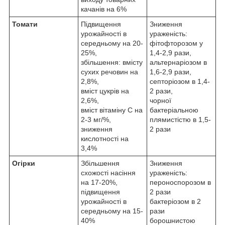
качанів на 6%
Томати
Підвищення
Зниження
урожайності в
ураженість:
середньому на 20-
фітофторозом у
25%,
1,4-2,9 рази,
збільшення: вмісту
альтернаріозом в
сухих речовин на
1,6-2,9 рази,
2,8%,
септоріозом в 1,4-
вміст цукрів на
2 рази,
2,6%,
чорної
вміст вітаміну С на
бактеріальною
2-3 мг/%,
плямистістю в 1,5-
зниження
2 рази
кислотності на
3,4%
Огірки
Збільшення
Зниження
схожості насіння
ураженість:
на 17-20%,
пероноспорозом в
підвищення
2 рази
урожайності в
бактеріозом в 2
середньому на 15-
рази
40%
борошнистою