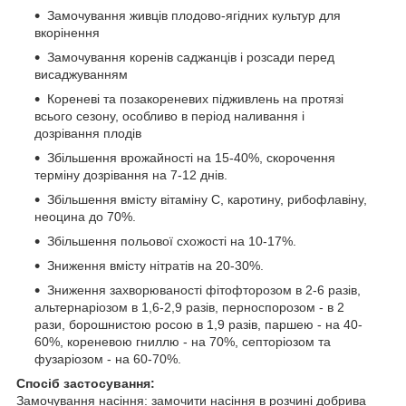
Замочування живців плодово-ягідних культур для
вкорінення
Замочування коренів саджанців і розсади перед
висаджуванням
Кореневі та позакореневих підживлень на протязі
всього сезону, особливо в період наливання і
дозрівання плодів
Збільшення врожайності на 15-40%, скорочення
терміну дозрівання на 7-12 днів.
Збільшення вмісту вітаміну С, каротину, рибофлавіну,
неоцина до 70%.
Збільшення польової схожості на 10-17%.
Зниження вмісту нітратів на 20-30%.
Зниження захворюваності фітофторозом в 2-6 разів,
альтернаріозом в 1,6-2,9 разів, перноспорозом - в 2
рази, борошнистою росою в 1,9 разів, паршею - на 40-
60%, кореневою гниллю - на 70%, септоріозом та
фузаріозом - на 60-70%.
Спосіб застосування:
Замочування насіння: замочити насіння в розчині добрива