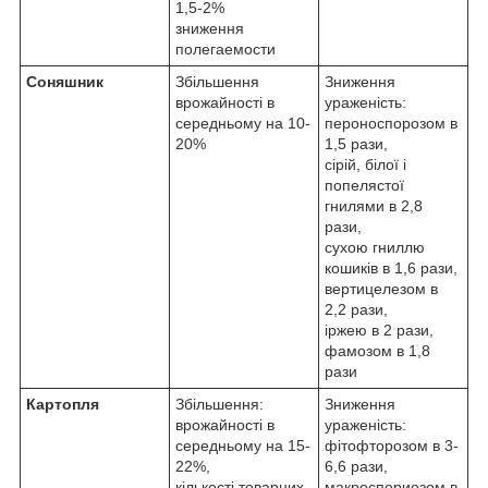
1,5-2%
зниження
полегаемости
Соняшник
Збільшення
Зниження
врожайності в
ураженість:
середньому на 10-
пероноспорозом в
20%
1,5 рази,
сірій, білої і
попелястої
гнилями в 2,8
рази,
сухою гниллю
кошиків в 1,6 рази,
вертицелезом в
2,2 рази,
іржею в 2 рази,
фамозом в 1,8
рази
Картопля
Збільшення:
Зниження
врожайності в
ураженість:
середньому на 15-
фітофторозом в 3-
22%,
6,6 рази,
кількості товарних
макроспориозом в