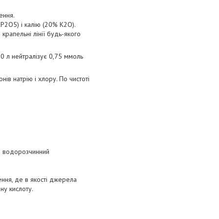
ення.
Р2О5) і калію (20% К2О).
рапельні лінії будь-якого
0 л нейтралізує 0,75 ммоль
ів натрію і хлору. По чистоті
о водорозчинний
ення, де в якості джерела
у кислоту.