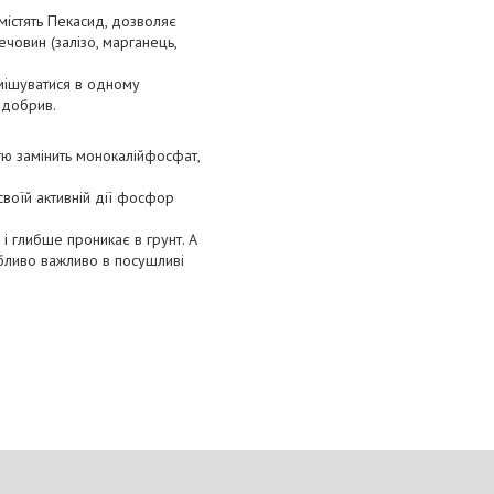
містять Пекасид, дозволяє
човин (залізо, марганець,
мішуватися в одному
 добрив.
тю замінить монокалійфосфат,
своїй активній дії фосфор
і глибше проникає в грунт. А
бливо важливо в посушливі