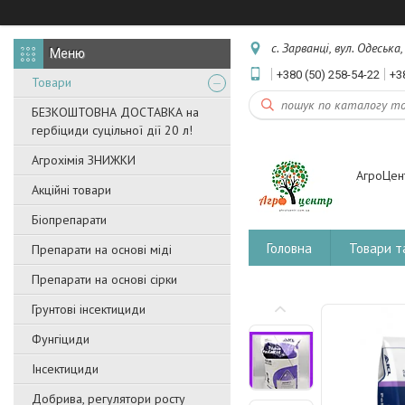
с. Зарванці, вул. Одеська
+380 (50) 258-54-22
+3
Товари
БЕЗКОШТОВНА ДОСТАВКА на
гербіциди суцільної дії 20 л!
Агрохімія ЗНИЖКИ
АгроЦен
Акційні товари
Біопрепарати
Головна
Товари т
Препарати на основі міді
Препарати на основі сірки
Грунтові інсектициди
Фунгіциди
Інсектициди
Добрива, регулятори росту