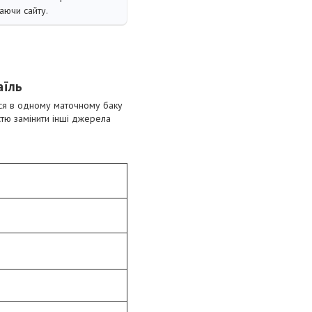
аючи сайту.
аїль
ся в одному маточному баку
тю замінити інші джерела