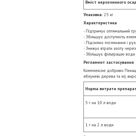
Вміст нерозчинного оса
Упаковка:
25 кг
Характеристика
- Підтримує оптимальний ґр
- Збільшує доступність еле
- Підсилює поглинання і рух
- Знижує втрати азоту чере
- Збільшує фільтрацію води 
Регламент застосування
Комплексне добриво Пекацид
яблуневі дерева та ін), ви
Норма витрати
препара
5 г на 10 л води
1 г на 2 л води