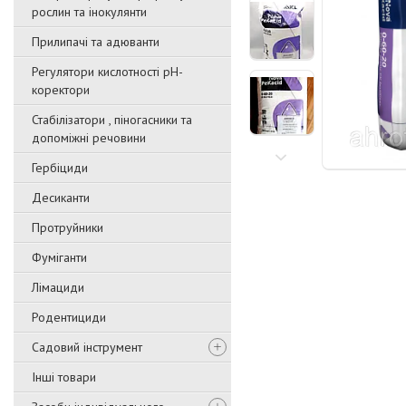
рослин та інокулянти
Прилипачі та адюванти
Регулятори кислотності pН-
коректори
Стабілізатори , піногасники та
допоміжні речовини
Гербіциди
Десиканти
Протруйники
Фуміганти
Лімациди
Родентициди
Садовий інструмент
Інші товари