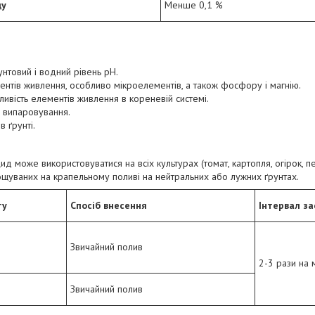
ду
Менше 0,1 %
унтовий і водний рівень рН.
ментів живлення, особливо мікроелементів, а також фосфору і магнію.
ливість елементів живлення в кореневій системі.
з випаровування.
в ґрунті.
 може використовуватися на всіх культурах (томат, картопля, огірок, пе
рощуваних на крапельному поливі на нейтральних або лужних ґрунтах.
ту
Спосіб внесення
Інтервал з
Звичайний полив
2-3 рази на 
Звичайний полив