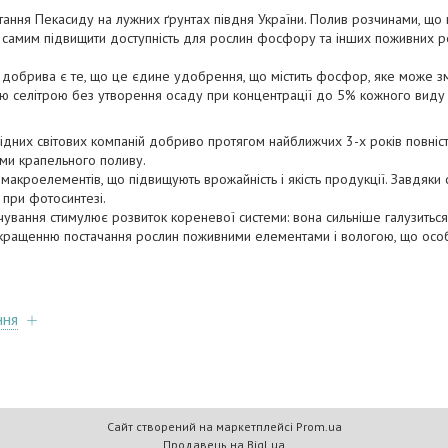
ання Пекасиду на лужних ґрунтах півдня України. Полив розчинами, що 
им самим підвищити доступність для рослин фосфору та інших поживних ре
обрива є те, що це єдине удобрення, що містить фосфор, яке може з
ою селітрою без утворення осаду при концентрації до 5% кожного виду
ідних світових компаній добриво протягом найближчих 3-х років повніс
ми крапельного поливу.
акроелементів, що підвищують врожайність і якість продукції. Завдяки 
 при фотосинтезі.
ання стимулює розвиток кореневої системи: вона сильніше галузиться 
покращенню постачання рослин поживними елементами і вологою, що осо
ння
Сайт створений на маркетплейсі
Prom.ua
Продавець на Bigl.ua