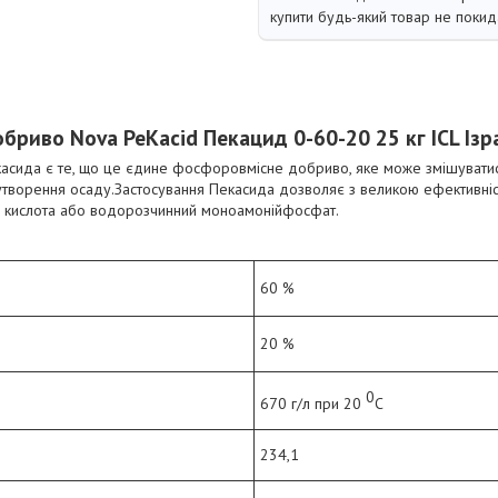
купити будь-який товар не покид
бриво Nova PeKacid Пекацид 0-60-20 25 кг ICL Ізр
асида є те, що це єдине
фосфоровмісне
добриво, яке може змішувати
 утворення осаду.Застосування Пекасида дозволяє з великою ефективніс
а кислота або водорозчинний моноамонійфосфат.
60 %
20 %
0
670 г/л при 20
С
234,1