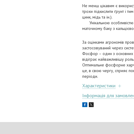
Не менш цікавим є використ
трохи підкислити ґрунт і т
цинк, мідь та ін.).
Унікальною особливістю д
маточному баку з кальцієв
За оцінками агрономів пров
застосовуваний через систе
Фосфор – один з основних м
відіграє найважливішу роль
Оптимальне фосфорне харчув
це, в свою чергу, сприяє 
періоди.
Характеристики
Інформація для замовле