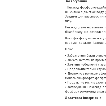
Застосування
Пекасид фосфорно-калійне
Він сильно підкислює воду
Завдяки цим властивостям к
типу.
Пекасид дуже ефективно пі
бікарбонату, що дозволяє з
Вміст фосфору вище, ніж у з
продукт ідеально підходить
Опис
• Забезпечити більш рівном
• Знизити витрати на проми
• Замінити небезпечні у зв
• Продовжити термін служб
• Дозволяє з великою ефек
моноамонійфосфат, фосфат
• Продукт не містить азоту
• Застосування Пекасида до
фосфору рекомендується в
Додаткова інформація