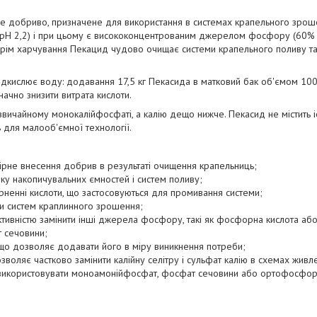
 добриво, призначене для використання в системах крапельного зрош
 (рН 2,2) і при цьому є висококонцентрованим джерелом фосфору (60% 
рім харчування Пекацид чудово очищає системи крапельного поливу та к
дкислює воду: додавання 17,5 кг Пекасида в матковий бак об'ємом 100
начно знизити витрата кислоти.
вичайному монокалійфосфаті, а калію дещо нижче. Пекасид не містить іон
 для малооб'ємної технології.
ірне внесення добрив в результаті очищення крапельниць;
вку накопичувальних ємностей і систем поливу;
ерненні кислоти, що застосовуються для промивання системи;
и систем краплинного зрошення;
тивністю замінити інші джерела фосфору, такі як фосфорна кислота аб
 сечовини;
, що дозволяє додавати його в міру виникнення потреби;
зволяє частково замінити калійну селітру і сульфат калію в схемах живл
икористовувати моноамонійфосфат, фосфат сечовини або ортофосфорн