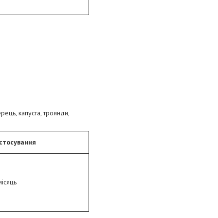
рець, капуста, троянди,
астосування
місяць