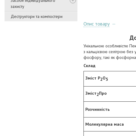
Засоби індивідуального
захисту
Деструктори та компостери
Опис товару
До
Унікальною особливістю Пек
з кальцієвою селітрою без
фосфору, такі як фосфорн
Склад
Зміст Р
О
2
5
Зміст
Про
2
Розчинність
Молекулярна маса