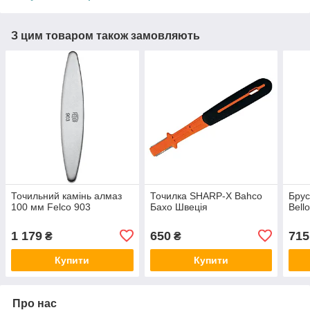
З цим товаром також замовляють
Точильний камінь алмаз
Точилка SHARP-X Bahco
Брус
100 мм Felco 903
Бахо Швеція
Bell
1 179
650
715
₴
₴
Купити
Купити
Про нас