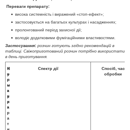
Переваги препарату:
висока системність і виражений «стоп-ефект»;
застосовується на багатьох культурах і насадженнях;
пролонгований період захисної дії;
володіє додатковими фумігаційними властивостями.
Застосування
:
розчин готують згідно рекомендацій в
таблиці. Свіжоприготований розчин потрібно використати
в день приготування.
К
Н
Спектр дії
Спосіб, час
у
о
обробки
л
р
ь
м
т
а
у
в
р
и
а
т
р
а
т
и