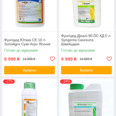
Фунгіцид Діналі 90 DC КД 5 л
Фунгіцид Ютака СЕ 10 л
Syngenta Сингента
SumiAgro Сумі Агро Японія
Швейцарія
Готово до відправки
Готово до відправки
8 998
9 989
₴
₴
13 985 ₴
14 659 ₴
Купити
Купити
–27%
–24%