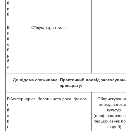
н
0
и
.
к
6
В
0
Оїдіум, сіра гниль
и
.
н
1
о
-
г
0
р
.
а
2
д
До відома споживача. Практичний досвід застосування
препарату:
Р
0
Альтернаріоз, борошниста роса, фомоз
Обприскування в
і
.
період вегетації
п
3
культур
а
-
(профілактично та 
к
0
перших ознак проя
(
.
хвороб)