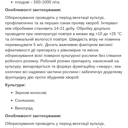
плодові – 500-1000 л/га.
Особливостi застосування
:
Обприскування проводять у період вегетації культур,
профілактично та за перших ознак прояву хвороб. Інтервал
між обробками становить 14-21 добу. Обробку доцільно
проводити при температурі повітря в межах від +10 до +25 °С
та оптимальній вологості повітря. Швидкість вітру не повинна
перевищувати 5 м/с. Досить важливим фактором високої
ефективності дії препарату є рівномірне та якісне
обприскування всієї поверхні культурної рослини без стікання
робочого розчину. Робочий розчин препарату, нанесений на
культуру, випаровується та формує фумігаційну «хмару», яка
охоплює всі надземні частини рослини і забезпечує додаткову
фунгіцидну дію проти збудників хвороб.
Культури
:
Зернові колосові;
Соняшник;
Виноград.
Особливості застосування
:
Обприскування проводять у період вегетації культур,