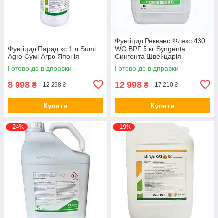
Фунгіцид Рекванс Флекс 430
Фунгіцид Парад кс 1 л Sumi
WG ВРГ 5 кг Syngenta
Agro Сумі Агро Японія
Сингента Швейцарія
Готово до відправки
Готово до відправки
8 998
12 998
₴
₴
12 298 ₴
17 210 ₴
Купити
Купити
–24%
–19%