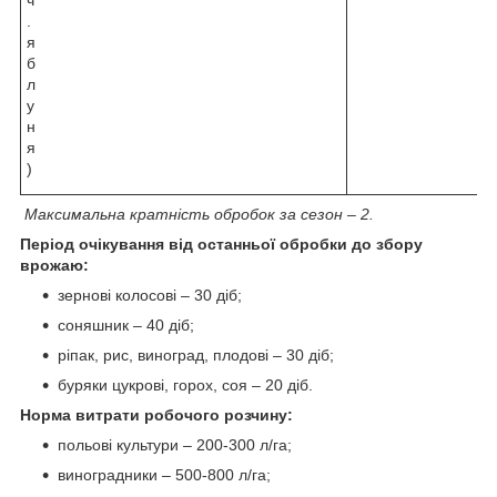
ч
.
я
б
л
у
н
я
)
Максимальна кратність обробок за сезон – 2.
Період очікування від останньої обробки до збору
врожаю:
зернові колосові – 30 діб;
соняшник – 40 діб;
ріпак, рис, виноград, плодові – 30 діб;
буряки цукрові, горох, соя – 20 діб.
Норма витрати робочого розчину:
польові культури – 200-300 л/га;
виноградники – 500-800 л/га;