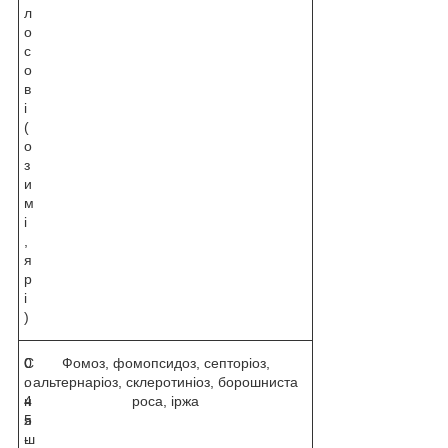
л
о
с
о
в
і
(
о
з
и
м
і
,
я
р
і
)
С
0
Фомоз, фомопсидоз, септоріоз,
о
.
альтернаріоз, склеротиніоз, борошниста
н
4
роса, іржа
я
5
ш
-