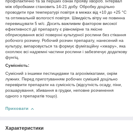
профілактично та за перших ознак прояву хвороб. Інтервал
між обробками становить 14-21 добу. Обробку доцільно
проводити при температурі повітря в межах від +10 до +25 °С
та оптимальній вологості повітря. Швидкість вітру не повинна
перевищувати 5 м/с. Досить важливим фактором високої
ефективності дії препарату є рівномірне та якісне
обприскування всієї поверхні культурної рослини без стікання
робочого розчину. Робочий розчин препарату, нанесений на
культуру, випаровується та формує фумігаційну «хмару», яка
охоплює всі надземні частини рослини і забезпечує додаткову
фунгіц.
Сумісність
:
Сумісний з іншими пестицидами та агрохімікатами, окрім
лужних. Перед приготуванням робочих сумішей доцільно
перевірити препарати на сумісність (відсутність осаду, піни,
розшарування, збивання в грудки, неповне розчинення
одного з препаратів тощо).
Приховати
Характеристики