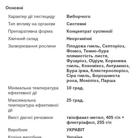
Основні
Характер дії пестициду
Виборчого
Тип впливу на організм
Системні
Препаративна форма
Концентрат суспензії
Хімічний склад
Неорганічні
Захворювання рослини
Плодова гниль, Септоріоз,
Фомоз, Темно-бура
плямистість листя,
Фузаріоз, Оїдіум, Коренева
гниль, Кокомікоз, Антракноз,
Бура іржа, Клястероспоріоз,
Сіра гниль, Борошниста
роса, Моніліоз, Парша
Мінімальна температура
10 град.
ефективної дії
Максимальна
25 град.
температура ефективної
дії
Вміст діючої речовини
твіофанат-метил, 405 г/л +
флютріафол, 255 г/л
Виробник
УКРАВІТ
Країна виробник
Україна