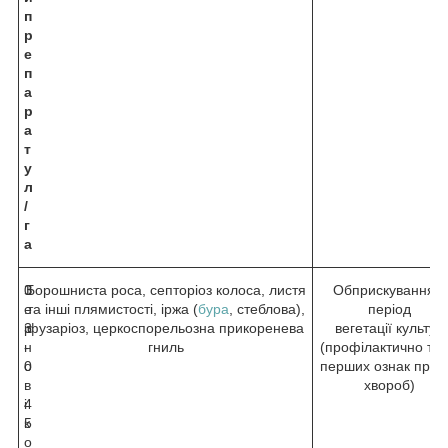
п
р
е
п
а
р
а
т
у
л
/
г
а
З
0
Борошниста роса, септоріоз колоса, листя
Обприскування в
е
.
та інші плямистості, іржа (
бура
, стеблова),
період
р
3
фузаріоз, церкоспорельозна прикоренева
вегетації культур
н
-
гниль
(профілактично та 
о
0
перших ознак проя
в
.
хвороб)
і
4
к
5
о