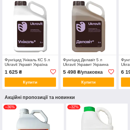
Фунгіцид Унікаль КС 5 л
Фунгіцид Делавіт 5 л
Фунг
Ukravit Укравіт Україна
Ukravit Укравит Украина
Ukra
1 625
5 498
6 1
₴
₴/упаковка
Купити
Купити
Акційні пропозиції та новинки
–36%
–32%