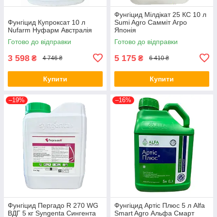
Фунгіцид Мілдікат 25 КС 10 л
Фунгіцид Купроксат 10 л
Sumi Agro Самміт Агро
Nufarm Нуфарм Австралія
Японія
Готово до відправки
Готово до відправки
3 598
5 175
₴
₴
4 746 ₴
6 410 ₴
Купити
Купити
–19%
–16%
Фунгіцид Пергадо R 270 WG
Фунгіцид Артіс Плюс 5 л Alfa
ВДГ 5 кг Syngenta Сингента
Smart Agro Альфа Смарт