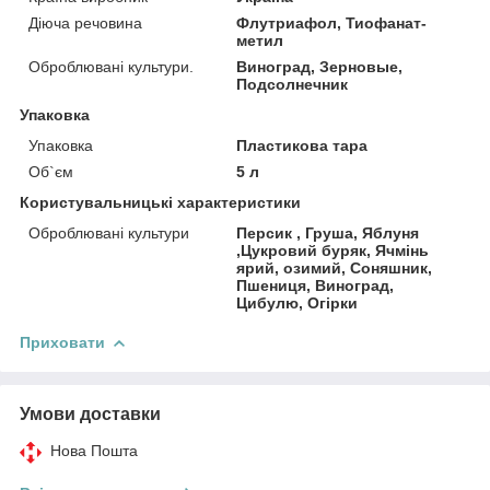
Діюча речовина
Флутриафол, Тиофанат-
метил
Оброблювані культури.
Виноград, Зерновые,
Подсолнечник
Упаковка
Упаковка
Пластикова тара
Об`єм
5 л
Користувальницькі характеристики
Оброблювані культури
Персик , Груша, Яблуня
,Цукровий буряк, Ячмінь
ярий, озимий, Соняшник,
Пшениця, Виноград,
Цибулю, Огірки
Приховати
Умови доставки
Нова Пошта