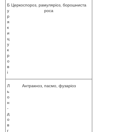
Б
Церкоспороз, рамуляріоз, борошниста
у
роса
р
я
к
и
ц
у
к
р
о
в
і
Л
Антракноз, пасмо, фузаріоз
ь
о
н
-
д
о
в
г