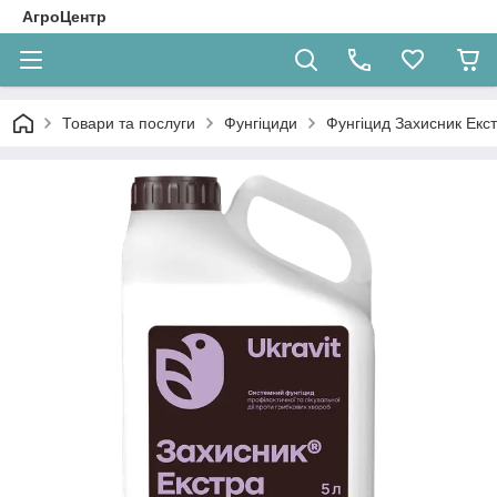
АгроЦентр
Товари та послуги
Фунгіциди
Фунгіцид Захисник Екст