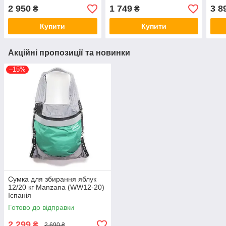
2 950
1 749
3 8
₴
₴
Купити
Купити
Акційні пропозиції та новинки
–15%
Сумка для збирання яблук
12/20 кг Manzana (WW12-20)
Іспанія
Готово до відправки
2 299
₴
2 690 ₴