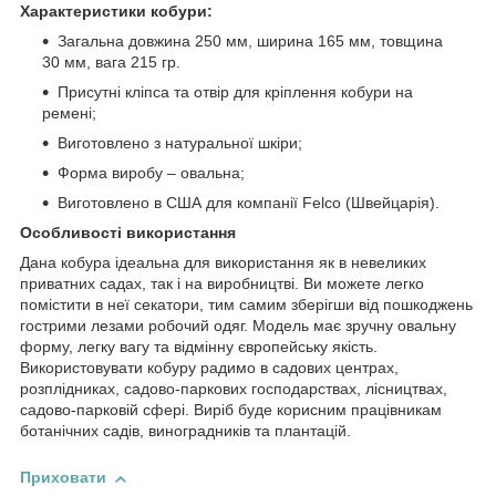
Характеристики кобури:
Загальна довжина 250 мм, ширина 165 мм, товщина
30 мм, вага 215 гр.
Присутні кліпса та отвір для кріплення кобури на
ремені;
Виготовлено з натуральної шкіри;
Форма виробу – овальна;
Виготовлено в США для компанії Felco (Швейцарія).
Особливості використання
Дана кобура ідеальна для використання як в невеликих
приватних садах, так і на виробництві. Ви можете легко
помістити в неї секатори, тим самим зберігши від пошкоджень
гострими лезами робочий одяг. Модель має зручну овальну
форму, легку вагу та відмінну європейську якість.
Використовувати кобуру радимо в садових центрах,
розплідниках, садово-паркових господарствах, лісництвах,
садово-парковій сфері. Виріб буде корисним працівникам
ботанічних садів, виноградників та плантацій.
Приховати