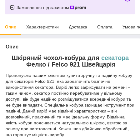
Замовлення під захистом
Опис
Характеристики
Доставка
Оплата
Умови п
Опис
Шкіряний чохол-кобура для
секатора
Фелко / Felco 921 Швейцарія
Пропонуємо нашим клієнтам купити зручну та надійну кобуру
для секаторів Felco 921, яка забезпечить безпечне
використання секатора. Виріб легко зафіксувати на ремені –
таким чином, секатор постійно перебуватиме у вільному
доступі, він буде надійно розміщуватися всередині кобури та
не буде випадати. Спеціальна кобура захищає інструмент при
падінні. Даний виріб має відмінні характеристики – він
довговічний, практичний та має ідеальну форму. Відмінна
якість кобури пояснюється натуральною шкірою, взятою за
основу при виготовленні. Кожен шов дбайливо оброблений,
що гарантує міцність виробу.