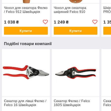
Чохол для секатора Фелко
Чохол для секатора
Шкір
/ Felco 912 Швейцарія
шкіряний Felco 910
PRO
1 038
1 249
1 3
₴
₴
Купити
Купити
Подібні товари компанії
Секатор для лівші Фелко /
Секатор Фелко / Felco
Сека
Felco 16 Швейцарія
160S Швейцарія
Felc